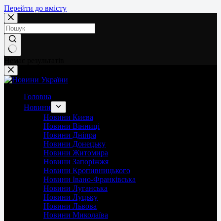
Перейти до вмісту
Немає результатів
Головна
Новини
Новини Києва
Новини Вінниці
Новини Дніпра
Новини Донецьку
Новини Житомира
Новини Запоріжжя
Новини Кропивницького
Новини Івано-Франківська
Новини Луганська
Новини Луцьку
Новини Львова
Новини Миколаїва