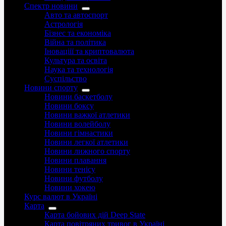
Спектр новини
Авто та автоспорт
Астрологія
Бізнес та економіка
Війна та політика
Іноваціії та криптовалюта
Культура та освіта
Наука та технологія
Суспільство
Новини спорту
Новини баскетболу
Новини боксу
Новини важкої атлетики
Новини волейболу
Новини гімнастики
Новини легкої атлетики
Новини лижного спорту
Новини плавання
Новини тенісу
Новини футболу
Новини хокею
Курс валют в Україні
Карта
Карта бойових дій Deep State
Карта повітряних тривог в Україні