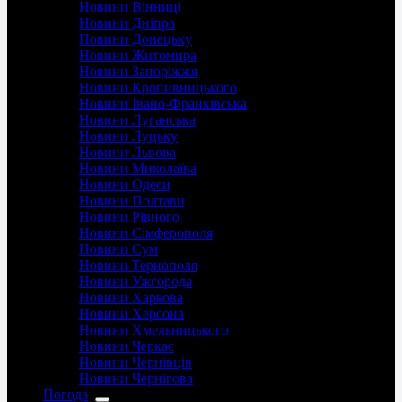
Новини Вінниці
Новини Дніпра
Новини Донецьку
Новини Житомира
Новини Запоріжжя
Новини Кропивницького
Новини Івано-Франківська
Новини Луганська
Новини Луцьку
Новини Львова
Новини Миколаїва
Новини Одеси
Новини Полтави
Новини Рівного
Новини Сімферополя
Новини Сум
Новини Тернополя
Новини Ужгорода
Новини Харкова
Новини Херсона
Новини Хмельницького
Новини Черкас
Новини Чернівців
Новини Чернігова
Погода