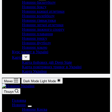
Новини баскетболу
Новини боксу
Новини важкої атлетики
Новини волейболу
Новини гімнастики
Новини легкої атлетики
Новини лижного спорту
Новини плавання
Новини тенісу
Новини футболу
Новини хокею
Курс валют в Україні
Карта
Карта бойових дій Deep State
Карта повітряних тривог в Україні
Карта України
Меню
Dark Mode
Light Mode
Пошук
Головна
Новини
Новини Києва