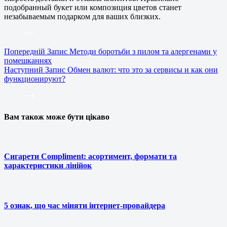
подобранный букет или композиция цветов станет
незабываемым подарком для ваших близких.
Попередній
Запис
Методи боротьби з пилом та алергенами у
помешканнях
Наступний
Запис
Обмен валют: что это за сервисы и как они
функционируют?
Вам також може бути цікаво
Сигарети Compliment: асортимент, формати та
характеристики лінійок
5 ознак, що час міняти інтернет-провайдера