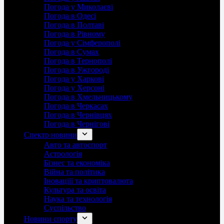
Погода у Миколаєві
Погода в Одесі
Погода в Полтаві
Погода в Рівному
Погода у Сімферополі
Погода в Сумах
Погода в Тернополі
Погода в Ужгороді
Погода у Харкові
Погода у Херсоні
Погода в Хмельницькому
Погода в Черкасах
Погода в Чернівцях
Погода в Чернігові
Спектр новини
Авто та автоспорт
Астрологія
Бізнес та економіка
Війна та політика
Іноваціії та криптовалюта
Культура та освіта
Наука та технологія
Суспільство
Новини спорту