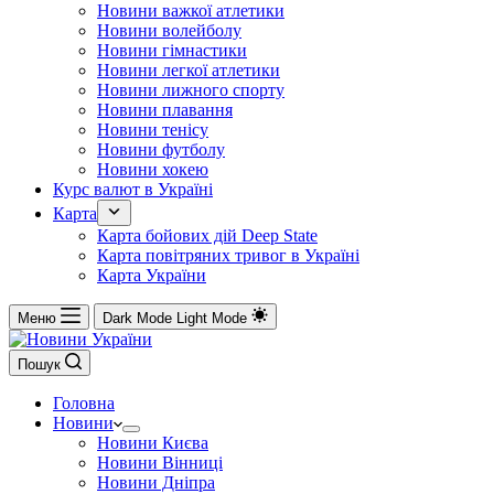
Новини важкої атлетики
Новини волейболу
Новини гімнастики
Новини легкої атлетики
Новини лижного спорту
Новини плавання
Новини тенісу
Новини футболу
Новини хокею
Курс валют в Україні
Карта
Карта бойових дій Deep State
Карта повітряних тривог в Україні
Карта України
Меню
Dark Mode
Light Mode
Пошук
Головна
Новини
Новини Києва
Новини Вінниці
Новини Дніпра