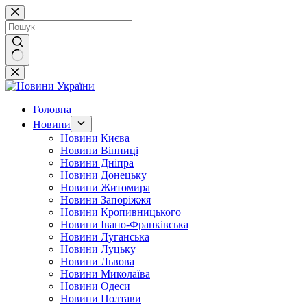
Перейти
до
вмісту
Немає
результатів
Головна
Новини
Новини Києва
Новини Вінниці
Новини Дніпра
Новини Донецьку
Новини Житомира
Новини Запоріжжя
Новини Кропивницького
Новини Івано-Франківська
Новини Луганська
Новини Луцьку
Новини Львова
Новини Миколаїва
Новини Одеси
Новини Полтави