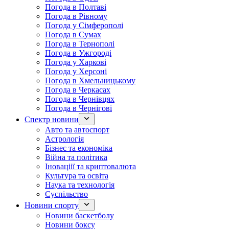
Погода в Полтаві
Погода в Рівному
Погода у Сімферополі
Погода в Сумах
Погода в Тернополі
Погода в Ужгороді
Погода у Харкові
Погода у Херсоні
Погода в Хмельницькому
Погода в Черкасах
Погода в Чернівцях
Погода в Чернігові
Спектр новини
Авто та автоспорт
Астрологія
Бізнес та економіка
Війна та політика
Іноваціії та криптовалюта
Культура та освіта
Наука та технологія
Суспільство
Новини спорту
Новини баскетболу
Новини боксу