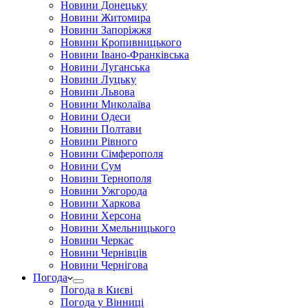
Новини Донецьку
Новини Житомира
Новини Запоріжжя
Новини Кропивницького
Новини Івано-Франківська
Новини Луганська
Новини Луцьку
Новини Львова
Новини Миколаїва
Новини Одеси
Новини Полтави
Новини Рівного
Новини Сімферополя
Новини Сум
Новини Тернополя
Новини Ужгорода
Новини Харкова
Новини Херсона
Новини Хмельницького
Новини Черкас
Новини Чернівців
Новини Чернігова
Погода
Погода в Києві
Погода у Вінниці