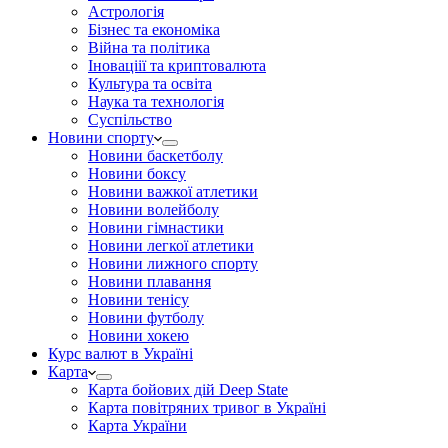
Астрологія
Бізнес та економіка
Війна та політика
Іноваціії та криптовалюта
Культура та освіта
Наука та технологія
Суспільство
Новини спорту
Новини баскетболу
Новини боксу
Новини важкої атлетики
Новини волейболу
Новини гімнастики
Новини легкої атлетики
Новини лижного спорту
Новини плавання
Новини тенісу
Новини футболу
Новини хокею
Курс валют в Україні
Карта
Карта бойових дій Deep State
Карта повітряних тривог в Україні
Карта України