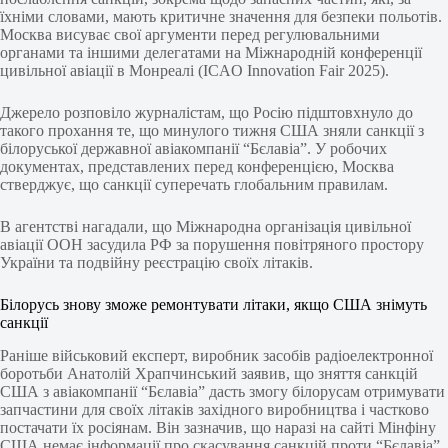
їхніми словами, мають критичне значення для безпеки польотів.
Москва висуває свої аргументи перед регулювальними
органами та іншими делегатами на Міжнародній конференції
цивільної авіації в Монреалі (ICAO Innovation Fair 2025).
Джерело розповіло журналістам, що Росію підштовхнуло до
такого прохання те, що минулого тижня США зняли санкції з
білоруської державної авіакомпанії “Бєлавіа”. У робочих
документах, представлених перед конференцією, Москва
стверджує, що санкції суперечать глобальним правилам.
В агентстві нагадали, що Міжнародна організація цивільної
авіації ООН засудила РФ за порушення повітряного простору
України та подвійну реєстрацію своїх літаків.
Білорусь знову зможе ремонтувати літаки, якщо США знімуть
санкції
Раніше військовий експерт, виробник засобів радіоелектронної
боротьби Анатолій Храпчинський заявив, що зняття санкцій
США з авіакомпанії “Бєлавіа” дасть змогу білорусам отримувати
запчастини для своїх літаків західного виробництва і частково
постачати їх росіянам. Він зазначив, що наразі на сайті Мінфіну
США немає інформації про скасування санкцій проти “Бєлавіа”,