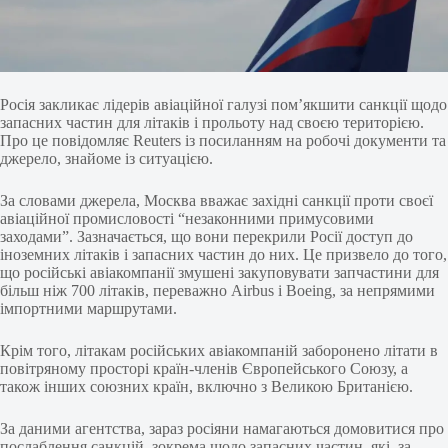
Росія закликає лідерів авіаційної галузі пом’якшити санкції щодо
запасних частин для літаків і прольоту над своєю територією.
Про це повідомляє Reuters із посиланням на робочі документи та
джерело, знайоме із ситуацією.
За словами джерела, Москва вважає західні санкції проти своєї
авіаційної промисловості “незаконними примусовими
заходами”. Зазначається, що вони перекрили Росії доступ до
іноземних літаків і запасних частин до них. Це призвело до того,
що російські авіакомпанії змушені закуповувати запчастини для
більш ніж 700 літаків, переважно Airbus і Boeing, за непрямими
імпортними маршрутами.
Крім того, літакам російських авіакомпаній заборонено літати в
повітряному просторі країн-членів Європейського Союзу, а
також інших союзних країн, включно з Великою Британією.
За даними агентства, зараз росіяни намагаються домовитися про
послаблення санкцій, зокрема щодо запасних частин, які, за