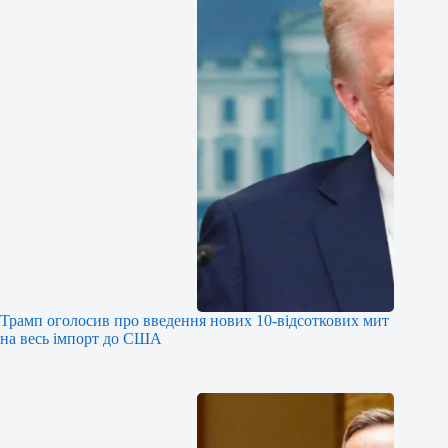
Трамп оголосив про введення нових 10-відсоткових мит
на весь імпорт до США