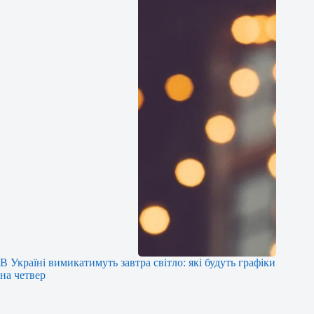
В Україні вимикатимуть завтра світло: які будуть графіки
на четвер