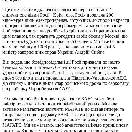
“Це вже десяте відключення електроенергії на станції,
спричинене діями Росії. Крім того, Росія проклала 200
кілометрів ліній електропередач, готуючись до спроби вкрасти
станцію, підключити її до енергомережі та запустити знову.
Найстрашніше те, що російські керівники, які працюють над
цим планом, так прагнуть догодити своїм босам у Москві, що
ігнорують будь-які питання ядерної безпеки. Ми вже бачили
таку поведінку в 1986 році”, – наголосив у соцмережі Х
міністр закордонних справ України Андрій Сибіга.
Він додав, що безвідповідальні дії Росії призвели до надто
великої кількості ризиків. Серед таких дій міністр назвав
удари поблизу ядерних обʼєктів – у тому числі нещодавній
вибух безпілотника неподалік від Південно-Української АЕС.
До списку Сибіга відніс і удар російського дрона по саркофагу
енергоблоку Чорнобильської АЕС.
“Однак спроба Росії знову підключити ЗАЕС може бути
найгіршою з усіх і становити найбільший ризик. Москва
активно намагається залучити МАГАТЕ до цієї авантюри та
виправдати свою крадіжку ЗАЕС. Такий сценарій веде до
незворотного краху мирного ядерного порядку, створеного
МАГАТЕ. Ми вимагаємо, щоб агентство зайняло принципову
позицію. Запорізька атомна електростанція повинна бути