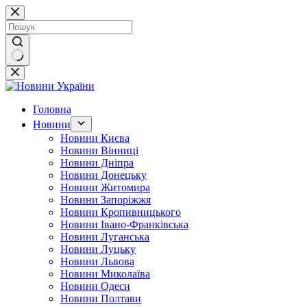
Перейти
до
вмісту
Немає
результатів
Головна
Новини
Новини Києва
Новини Вінниці
Новини Дніпра
Новини Донецьку
Новини Житомира
Новини Запоріжжя
Новини Кропивницького
Новини Івано-Франківська
Новини Луганська
Новини Луцьку
Новини Львова
Новини Миколаїва
Новини Одеси
Новини Полтави