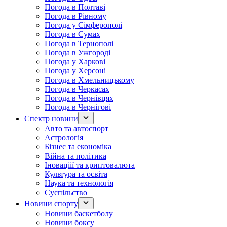
Погода в Полтаві
Погода в Рівному
Погода у Сімферополі
Погода в Сумах
Погода в Тернополі
Погода в Ужгороді
Погода у Харкові
Погода у Херсоні
Погода в Хмельницькому
Погода в Черкасах
Погода в Чернівцях
Погода в Чернігові
Спектр новини
Авто та автоспорт
Астрологія
Бізнес та економіка
Війна та політика
Іноваціії та криптовалюта
Культура та освіта
Наука та технологія
Суспільство
Новини спорту
Новини баскетболу
Новини боксу