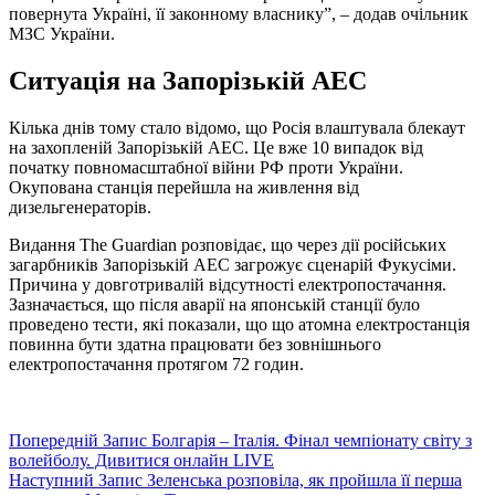
повернута Україні, її законному власнику”, – додав очільник
МЗС України.
Ситуація на Запорізькій АЕС
Кілька днів тому стало відомо, що Росія влаштувала блекаут
на захопленій Запорізькій АЕС. Це вже 10 випадок від
початку повномасштабної війни РФ проти України.
Окупована станція перейшла на живлення від
дизельгенераторів.
Видання The Guardian розповідає, що через дії російських
загарбників Запорізькій АЕС загрожує сценарій Фукусіми.
Причина у довготривалій відсутності електропостачання.
Зазначається, що після аварії на японській станції було
проведено тести, які показали, що що атомна електростанція
повинна бути здатна працювати без зовнішнього
електропостачання протягом 72 годин.
Попередній
Запис
Болгарія – Італія. Фінал чемпіонату світу з
волейболу. Дивитися онлайн LIVE
Наступний
Запис
Зеленська розповіла, як пройшла її перша