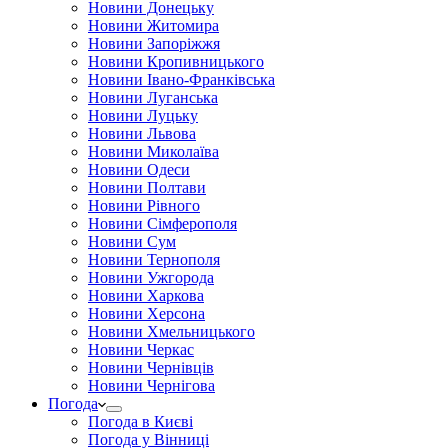
Новини Донецьку
Новини Житомира
Новини Запоріжжя
Новини Кропивницького
Новини Івано-Франківська
Новини Луганська
Новини Луцьку
Новини Львова
Новини Миколаїва
Новини Одеси
Новини Полтави
Новини Рівного
Новини Сімферополя
Новини Сум
Новини Тернополя
Новини Ужгорода
Новини Харкова
Новини Херсона
Новини Хмельницького
Новини Черкас
Новини Чернівців
Новини Чернігова
Погода
Погода в Києві
Погода у Вінниці