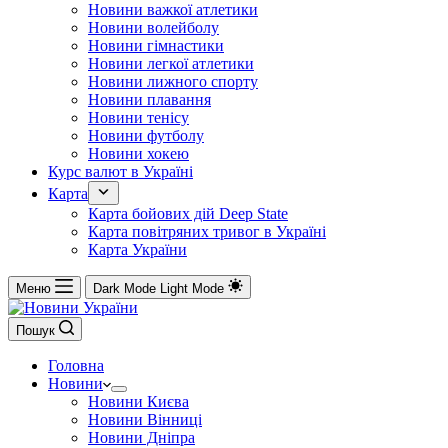
Новини важкої атлетики
Новини волейболу
Новини гімнастики
Новини легкої атлетики
Новини лижного спорту
Новини плавання
Новини тенісу
Новини футболу
Новини хокею
Курс валют в Україні
Карта
Карта бойових дій Deep State
Карта повітряних тривог в Україні
Карта України
Меню
Dark Mode
Light Mode
Пошук
Головна
Новини
Новини Києва
Новини Вінниці
Новини Дніпра