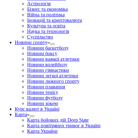
Астрологія
Бізнес та економіка
Війна та політика
Іноваціії та криптовалюта
Культура та освіта
Наука та технологія
Суспільство
Новини спорту
Новини баскетболу
Новини боксу
Новини важкої атлетики
Новини волейболу
Новини гімнастики
Новини легкої атлетики
Новини лижного спорту
Новини плавання
Новини тенісу
Новини футболу
Новини хокею
Курс валют в Україні
Карта
Карта бойових дій Deep State
Карта повітряних тривог в Україні
Карта України