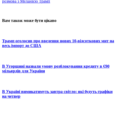
розмова з Меланією Трамп
Вам також може бути цікаво
Трамп оголосив про введення нових 10-відсоткових мит на
весь імпорт до США
В Угорщині назвали умову розблокування кредиту в €90
мільярдів для України
В Україні вимикатимуть завтра світло: які будуть графіки
на четвер
© 2025 Новини України | Останні новини в Україні
Реклама: sale@portal24.org.ua