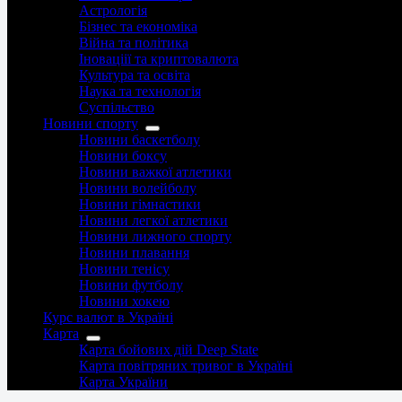
Астрологія
Бізнес та економіка
Війна та політика
Іноваціії та криптовалюта
Культура та освіта
Наука та технологія
Суспільство
Новини спорту
Новини баскетболу
Новини боксу
Новини важкої атлетики
Новини волейболу
Новини гімнастики
Новини легкої атлетики
Новини лижного спорту
Новини плавання
Новини тенісу
Новини футболу
Новини хокею
Курс валют в Україні
Карта
Карта бойових дій Deep State
Карта повітряних тривог в Україні
Карта України