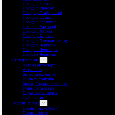
Погода в Полтаві
Погода в Рівному
Погода у Сімферополі
Погода в Сумах
Погода в Тернополі
Погода в Ужгороді
Погода у Харкові
Погода у Херсоні
Погода в Хмельницькому
Погода в Черкасах
Погода в Чернівцях
Погода в Чернігові
Спектр новини
Авто та автоспорт
Астрологія
Бізнес та економіка
Війна та політика
Іноваціії та криптовалюта
Культура та освіта
Наука та технологія
Суспільство
Новини спорту
Новини баскетболу
Новини боксу