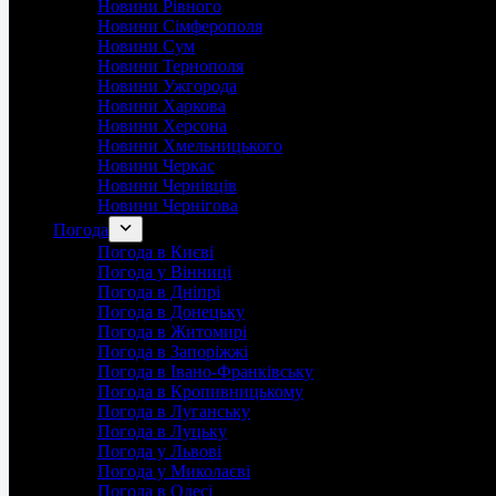
Новини Рівного
Новини Сімферополя
Новини Сум
Новини Тернополя
Новини Ужгорода
Новини Харкова
Новини Херсона
Новини Хмельницького
Новини Черкас
Новини Чернівців
Новини Чернігова
Погода
Погода в Києві
Погода у Вінниці
Погода в Дніпрі
Погода в Донецьку
Погода в Житомирі
Погода в Запоріжжі
Погода в Івано-Франківську
Погода в Кропивницькому
Погода в Луганську
Погода в Луцьку
Погода у Львові
Погода у Миколаєві
Погода в Одесі