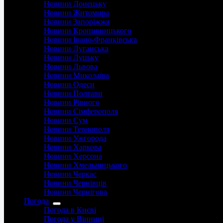
Новини Донецьку
Новини Житомира
Новини Запоріжжя
Новини Кропивницького
Новини Івано-Франківська
Новини Луганська
Новини Луцьку
Новини Львова
Новини Миколаїва
Новини Одеси
Новини Полтави
Новини Рівного
Новини Сімферополя
Новини Сум
Новини Тернополя
Новини Ужгорода
Новини Харкова
Новини Херсона
Новини Хмельницького
Новини Черкас
Новини Чернівців
Новини Чернігова
Погода
Погода в Києві
Погода у Вінниці