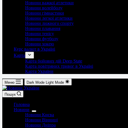
Новини важкої атлетики
Новини волейболу
Новини гімнастики
Новини легкої атлетики
Новини лижного спорту
Новини плавання
Новини тенісу
Новини футболу
Новини хокею
Курс валют в Україні
Карта
Карта бойових дій Deep State
Карта повітряних тривог в Україні
Карта України
Меню
Dark Mode
Light Mode
Пошук
Головна
Новини
Новини Києва
Новини Вінниці
Новини Дніпра