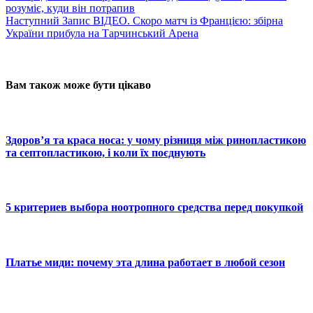
розуміє, куди він потрапив
Наступний
Запис
ВІДЕО. Скоро матч із Францією: збірна
України прибула на Тарчинський Арена
Вам також може бути цікаво
Здоров’я та краса носа: у чому різниця між ринопластикою
та септопластикою, і коли їх поєднують
5 критериев выбора ноотропного средства перед покупкой
Платье миди: почему эта длина работает в любой сезон
© 2025 Новини України | Останні новини в Україні
Реклама: sale@portal24.org.ua