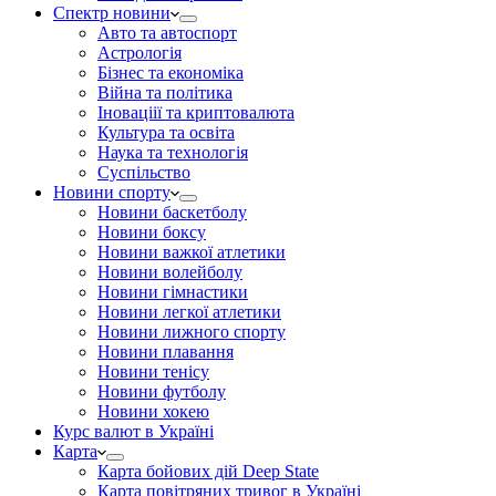
Спектр новини
Авто та автоспорт
Астрологія
Бізнес та економіка
Війна та політика
Іноваціії та криптовалюта
Культура та освіта
Наука та технологія
Суспільство
Новини спорту
Новини баскетболу
Новини боксу
Новини важкої атлетики
Новини волейболу
Новини гімнастики
Новини легкої атлетики
Новини лижного спорту
Новини плавання
Новини тенісу
Новини футболу
Новини хокею
Курс валют в Україні
Карта
Карта бойових дій Deep State
Карта повітряних тривог в Україні