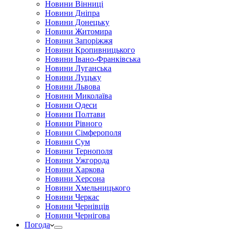
Новини Вінниці
Новини Дніпра
Новини Донецьку
Новини Житомира
Новини Запоріжжя
Новини Кропивницького
Новини Івано-Франківська
Новини Луганська
Новини Луцьку
Новини Львова
Новини Миколаїва
Новини Одеси
Новини Полтави
Новини Рівного
Новини Сімферополя
Новини Сум
Новини Тернополя
Новини Ужгорода
Новини Харкова
Новини Херсона
Новини Хмельницького
Новини Черкас
Новини Чернівців
Новини Чернігова
Погода