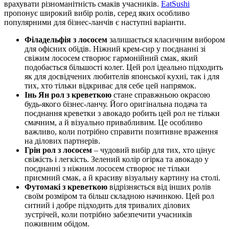
врахувати різноманітність смаків учасників.
EatSushi
пропонує широкий вибір ролів, серед яких особливо
популярними для бізнес-ланчів є наступні варіанти.
Філадельфія з лососем
залишається класичним вибором
для офісних обідів. Ніжний крем-сир у поєднанні зі
свіжим лососем створює гармонійний смак, який
подобається більшості колег. Цей рол ідеально підходить
як для досвідчених любителів японської кухні, так і для
тих, хто тільки відкриває для себе цей напрямок.
Інь Ян рол з креветкою
стане справжньою окрасою
будь-якого бізнес-ланчу. Його оригінальна подача та
поєднання креветки з авокадо робить цей рол не тільки
смачним, а й візуально привабливим. Це особливо
важливо, коли потрібно справити позитивне враження
на ділових партнерів.
Грін рол з лососем
– чудовий вибір для тих, хто цінує
свіжість і легкість. Зелений колір огірка та авокадо у
поєднанні з ніжним лососем створює не тільки
приємний смак, а й красиву візуальну картину на столі.
Футомакі з креветкою
відрізняється від інших ролів
своїм розміром та більш складною начинкою. Цей рол
ситний і добре підходить для тривалих ділових
зустрічей, коли потрібно забезпечити учасників
поживним обідом.