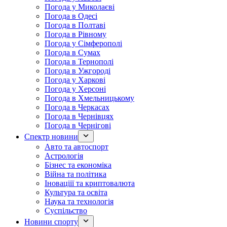
Погода у Миколаєві
Погода в Одесі
Погода в Полтаві
Погода в Рівному
Погода у Сімферополі
Погода в Сумах
Погода в Тернополі
Погода в Ужгороді
Погода у Харкові
Погода у Херсоні
Погода в Хмельницькому
Погода в Черкасах
Погода в Чернівцях
Погода в Чернігові
Спектр новини
Авто та автоспорт
Астрологія
Бізнес та економіка
Війна та політика
Іноваціії та криптовалюта
Культура та освіта
Наука та технологія
Суспільство
Новини спорту