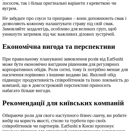
лососем, так і більш оригінальні варіанти з креветкою чи
вугрем.
Не забудьте про соуси та приправи – вони доповнюють смак і
дозволяють кожному налаштувати страву під свій смак.
Замовляйте заздалегідь, особливо для великих груп, щоб
уникнути затримок під час важливих ділових зустрічей.
Економічна вигода та перспективи
При правильному плануванні замовлення ролів від EatSushi
може бути економічно вигідним рішенням для регулярних
корпоративних обідів. Роли ситні, тому їх потрібно менше для
насичення порівняно з іншими видами їжі. Якісний обід
підвищує продуктивність співробітників та їхню лояльність до
компанії, що в довгостроковій перспективі приносить
набагато більше вигоди.
Рекомендації для київських компаній
Обираючи роли для свого наступного бізнес-ланчу, ви робите
вибір на користь якості, стилю та турботи про своїх
співробітників чи партнерів. EatSushi в Києві пропонує