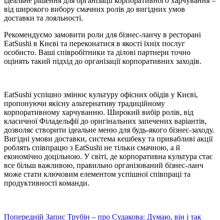
ідеальне рішення для організації корпоративного харчування –
від широкого вибору смачних ролів до вигідних умов
доставки та лояльності.
Рекомендуємо замовити роли для бізнес-ланчу в ресторані
EatSushi в Києві та переконатися в якості їхніх послуг
особисто. Ваші співробітники та ділові партнери точно
оцінять такий підхід до організації корпоративних заходів.
EatSushi успішно змінює культуру офісних обідів у Києві,
пропонуючи якісну альтернативу традиційному
корпоративному харчуванню. Широкий вибір ролів, від
класичної Філадельфії до оригінальних запечених варіантів,
дозволяє створити ідеальне меню для будь-якого бізнес-заходу.
Вигідні умови доставки, система кешбеку та привабливі акції
роблять співпрацю з EatSushi не тільки смачною, а й
економічно доцільною. У світі, де корпоративна культура стає
все більш важливою, правильно організований бізнес-ланч
може стати ключовим елементом успішної співпраці та
продуктивності команди.
Попередній
Запис
Трубін – про Судакова: Думаю, він і так