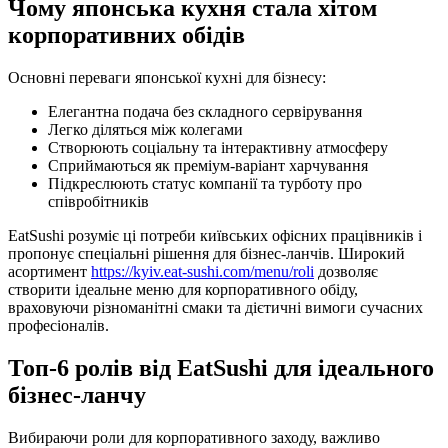
Чому японська кухня стала хітом
корпоративних обідів
Основні переваги японської кухні для бізнесу:
Елегантна подача без складного сервірування
Легко діляться між колегами
Створюють соціальну та інтерактивну атмосферу
Сприймаються як преміум-варіант харчування
Підкреслюють статус компанії та турботу про
співробітників
EatSushi розуміє ці потреби київських офісних працівників і
пропонує спеціальні рішення для бізнес-ланчів. Широкий
асортимент
https://kyiv.eat-sushi.com/menu/roli
дозволяє
створити ідеальне меню для корпоративного обіду,
враховуючи різноманітні смаки та дієтичні вимоги сучасних
професіоналів.
Топ-6 ролів від EatSushi для ідеального
бізнес-ланчу
Вибираючи роли для корпоративного заходу, важливо