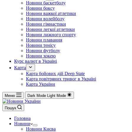
Новини баскетболу
Новини боксу
Новини важкої атлетики
Новини волейболу
Новини гімнастики
Новини легкої атлетики
Новини лижного спорту
Новини плавання
Новини тенісу
Новини футболу
Новини хокею
Курс валют в Україні
Карта
Карта бойових дій Deep State
Карта повітряних тривог в Україні
Карта України
Меню
Dark Mode
Light Mode
Пошук
Головна
Новини
Новини Києва