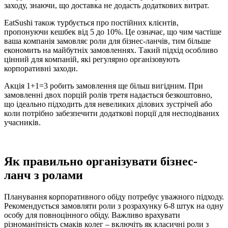
заходу, знаючи, що доставка не додасть додаткових витрат.
EatSushi також турбується про постійних клієнтів,
пропонуючи кешбек від 5 до 10%. Це означає, що чим частіше
ваша компанія замовляє роли для бізнес-ланчів, тим більше
економить на майбутніх замовленнях. Такий підхід особливо
цінний для компаній, які регулярно організовують
корпоративні заходи.
Акція 1+1=3 робить замовлення ще більш вигідним. При
замовленні двох порцій ролів третя надається безкоштовно,
що ідеально підходить для невеликих ділових зустрічей або
коли потрібно забезпечити додаткові порції для несподіваних
учасників.
Як правильно організувати бізнес-
ланч з ролами
Планування корпоративного обіду потребує уважного підходу.
Рекомендується замовляти роли з розрахунку 6-8 штук на одну
особу для повноцінного обіду. Важливо врахувати
різноманітність смаків колег – включіть як класичні роли з