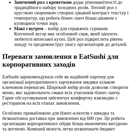
Запечений рол з креветкою
додає різноманітності до
традиційного набору холодних ролів. Теплий рол з
хрусткою скоринкою створює цікавий контраст текстур і
температур, що робить бізнес-ланч більш цікавим з
кулінарної точки зору.
Макі з вугрем
– вибір для справжніх гурманів.
Копчений вугор має особливий смак, який цінують
любителі японської кухні. Цей рол підкреслить рівень
заходу та продемонструє увагу організаторів до деталей.
Переваги замовлення в EatSushi для
корпоративних заходів
EatSushi зарекомендувала себе як надійний партнер для
організації корпоративного харчування завдяки кільком
ключовим перевагам. Широкий вибір ролів дозволяє створити
меню, яке задовольнить смаки всіх учасників бізнес-ланчу.
Гарне обслуговування забезпечує комфортну взаємодію з
рестораном на всіх етапах замовлення.
Особливо привабливою для бізнес-клієнтів є швидка та
безкоштовна доставка при замовленні від 600 грн. Це робить
організацію корпоративних обідів більш економічно вигідною
та зручною. Компанії можуть легко розрахувати бюджет