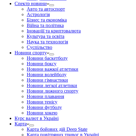
Спектр новини
Авто та автоспорт
Астрологія
Бізнес та економіка
Війна та політика
Іноваціії та криптовалюта
Культура та освіта
Наука та технологія
Суспільство
Новини спорту
Новини баскетболу
Новини боксу
Новини важкої атлетики
Новини волейболу
Новини гімнастики
Новини легкої атлетики
Новини лижного спорту
Новини плавання
Новини тенісу
Новини футболу
Новини хокею
Курс валют в Україні
Карта
Карта бойових дій Deep State
Карта повітряних тривог в Україні