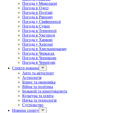
Погода у Миколаєві
Погода в Одесі
Погода в Полтаві
Погода в Рівному
Погода у Сімферополі
Погода в Сумах
Погода в Тернополі
Погода в Ужгороді
Погода у Харкові
Погода у Херсоні
Погода в Хмельницькому
Погода в Черкасах
Погода в Чернівцях
Погода в Чернігові
Спектр новини
Авто та автоспорт
Астрологія
Бізнес та економіка
Війна та політика
Іноваціії та криптовалюта
Культура та освіта
Наука та технологія
Суспільство
Новини спорту