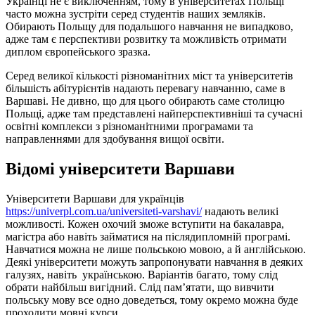
Українці не є виключенням, тому в університетах Польщі
часто можна зустріти серед студентів наших земляків.
Обирають Польщу для подальшого навчання не випадково,
адже там є перспективи розвитку та можливість отримати
диплом європейського зразка.
Серед великої кількості різноманітних міст та університетів
більшість абітурієнтів надають перевагу навчанню, саме в
Варшаві. Не дивно, що для цього обирають саме столицю
Польщі, адже там представлені найперспективніші та сучасні
освітні комплекси з різноманітними програмами та
направленнями для здобування вищої освіти.
Відомі університети Варшави
Університети Варшави для українців
https://univerpl.com.ua/universiteti-varshavi/
надають великі
можливості. Кожен охочий зможе вступити на бакалавра,
магістра або навіть займатися на післядипломній програмі.
Навчатися можна не лише польською мовою, а й англійською.
Деякі університети можуть запропонувати навчання в деяких
галузях, навіть українською. Варіантів багато, тому слід
обрати найбільш вигідний. Слід пам’ятати, що вивчити
польську мову все одно доведеться, тому окремо можна буде
проходити мовні курси.