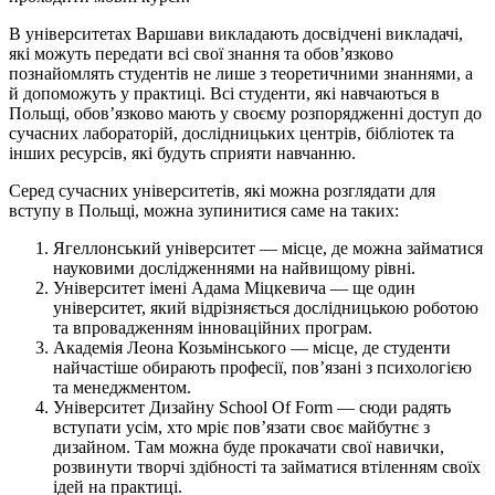
В університетах Варшави викладають досвідчені викладачі,
які можуть передати всі свої знання та обов’язково
познайомлять студентів не лише з теоретичними знаннями, а
й допоможуть у практиці. Всі студенти, які навчаються в
Польщі, обов’язково мають у своєму розпорядженні доступ до
сучасних лабораторій, дослідницьких центрів, бібліотек та
інших ресурсів, які будуть сприяти навчанню.
Серед сучасних університетів, які можна розглядати для
вступу в Польщі, можна зупинитися саме на таких:
Ягеллонський університет — місце, де можна займатися
науковими дослідженнями на найвищому рівні.
Університет імені Адама Міцкевича — ще один
університет, який відрізняється дослідницькою роботою
та впровадженням інноваційних програм.
Академія Леона Козьмінського — місце, де студенти
найчастіше обирають професії, пов’язані з психологією
та менеджментом.
Університет Дизайну School Of Form — сюди радять
вступати усім, хто мріє пов’язати своє майбутнє з
дизайном. Там можна буде прокачати свої навички,
розвинути творчі здібності та займатися втіленням своїх
ідей на практиці.