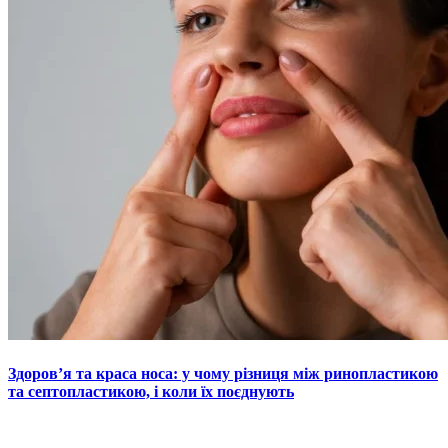
Здоров’я та краса носа: у чому різниця між ринопластикою
та септопластикою, і коли їх поєднують