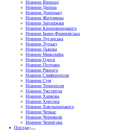
Новини Вінниці
Новини Дніпра
Новини Донецьку
Новини Житомира
Новини Запоріжжя
Новини Кропивницького
Новини Івано-Франківська
Новини Луганська
Новини Луцьку
Новини Львова
Новини Миколаїва
Новини Одеси
Новини Полтави
Новини Рівного
Новини Сімферополя
Новини Сум
Новини Тернополя
Новини Ужгорода
Новини Харкова
Новини Херсона
Новини Хмельницького
Новини Черкас
Новини Чернівців
Новини Чернігова
Погода