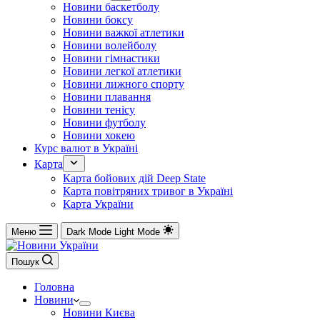
Новини баскетболу
Новини боксу
Новини важкої атлетики
Новини волейболу
Новини гімнастики
Новини легкої атлетики
Новини лижного спорту
Новини плавання
Новини тенісу
Новини футболу
Новини хокею
Курс валют в Україні
Карта
Карта бойових дій Deep State
Карта повітряних тривог в Україні
Карта України
Меню
Dark Mode
Light Mode
Пошук
Головна
Новини
Новини Києва