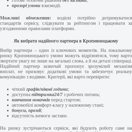
готове технічне рішення
без застави
;
прозорі умови
взаємодії.
Можливі обмеження:
водієві потрібно дотримуватися
стандартів сервісу, слідкувати за рейтингом і працювати за
узгодженими правилами платформи.
Як вибрати надійного партнера в Кропивницькому
Вибір партнера – один із ключових моментів. На локальному
ринку Кропивницького умови можуть відрізнятися, тому варто
звертати увагу не лише на загальні слова, а й на деталі співпраці.
Надійний партнер зазвичай пропонує зрозумілий механізм
виплат, не приховує додаткові умови та забезпечує реальну
комунікацію з водіями. Критерії, які варто перевірити:
чіткий
графік/пікові години
;
доступна
підтримка
24/7
з робочих питань;
навчання новачків
перед стартом;
автомобілі комфорт-класу у належному стані;
бонуси, премії
;
відсутність вимоги застави.
На ринку зустрічаються сервіси, які будують роботу саме на