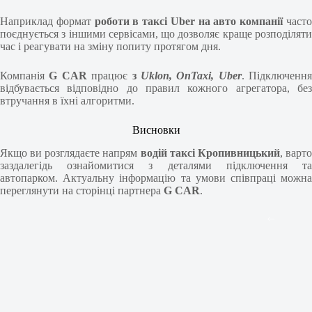
Наприклад формат
роботи в таксі Uber на авто компанії
част
поєднується з іншими сервісами, що дозволяє краще розподіляти
час і реагувати на зміну попиту протягом дня.
Компанія
G CAR
працює
з
Uklon, OnTaxi, Uber
. Підключення
відбувається відповідно до правил кожного агрегатора, без
втручання в їхні алгоритми.
Висновки
Якщо ви розглядаєте напрям
водій таксі Кропивницький
, варт
заздалегідь ознайомитися з деталями підключення та
автопарком. Актуальну інформацію та умови співпраці можна
переглянути на сторінці партнера
G CAR
.