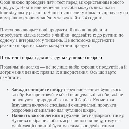
Обов’язково проводьте патч-тест перед використанням нового
продукту. Навіть найбезпечніші засоби можуть викликати
індивідуальну реакцію. Нанесіть невелику кількість продукту на
внутрішню сторону зап’ястя та зачекайте 24 години.
Поступово вводьте нові продукти. Якщо ви вирішили
спробувати кілька засобів з лінійки, додавайте їх до рутини по
одному з інтервалом у тиждень. Це допоможе відстежити
реакцію шкіри на кожен конкретний продукт.
Практичні поради для догляду за чутливою шкірою
Правильний догляд — це не лише вибір хороших продуктів, а й
дотримання певних правил їх використання. Ось що варто
пам’ятати:
Завжди очищайте шкіру
перед нанесенням будь-якого
засобу. Використовуйте м’які очищувальні засоби, які не
порушують природний захисний бар’єр. Косметика
Instytutum включає спеціальні очищувальні продукти,
розроблені спеціально для чутливої шкіри.
Наносіть засоби легкими рухами
, без надмірного тиску.
Чутлива шкіра не любить агресивного впливу, тому всі
маніпуляції повинні бути максимально делікатними.