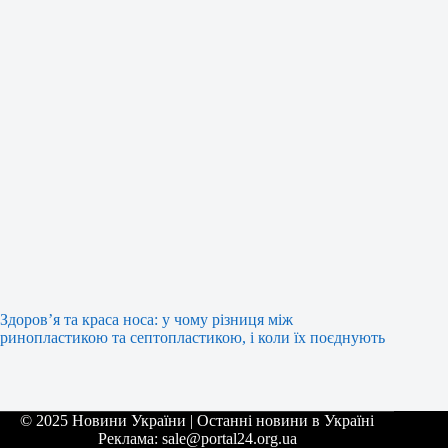
Здоров’я та краса носа: у чому різниця між
ринопластикою та септопластикою, і коли їх поєднують
© 2025 Новини України | Останні новини в Україні
Реклама: sale@portal24.org.ua