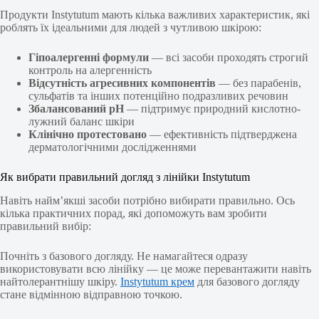
Продукти Instytutum мають кілька важливих характеристик, які
роблять їх ідеальними для людей з чутливою шкірою:
Гіпоалергенні формули
— всі засоби проходять строгий
контроль на алергенність
Відсутність агресивних компонентів
— без парабенів,
сульфатів та інших потенційно подразливих речовин
Збалансований pH
— підтримує природний кислотно-
лужний баланс шкіри
Клінічно протестовано
— ефективність підтверджена
дерматологічними дослідженнями
Як вибрати правильний догляд з лінійки Instytutum
Навіть найм’якші засоби потрібно вибирати правильно. Ось
кілька практичних порад, які допоможуть вам зробити
правильний вибір:
Почніть з базового догляду. Не намагайтеся одразу
використовувати всю лінійку — це може перевантажити навіть
найтолерантнішу шкіру.
Instytutum крем
для базового догляду
стане відмінною відправною точкою.