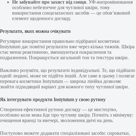
Не забувайте про захист від сонця
. УФ-випромінювання
особливо небезпечне для чутливої шкіри, тому
використання сонцезахисних засобів — це обов’язковий
елемент щоденного догляду.
Результати, яких можна очікувати
Регулярне використання правильно підібраної косметики
Instytutum дає помітні результати вже через кілька тижнів. Шкіра
стає менш реактивною, зменшуються покраснення та
подразнення. Покращується загальний тон та текстура шкіри.
Важливо розуміти, що результати індивідуальні. Те, що підійшло
одній людині, може не підійти іншій. Але саме в цьому і полягає
перевага косметики Instytutum — широка лінійка дозволяє
знайти підходящий варіант для кожного типу чутливої шкіри.
Як інтегрувати продукти Instytutum у свою рутину
Створення ефективної рутини догляду — це мистецтво,
особливо коли мова йде про чутливу шкіру. Почніть з мінімуму:
очищення вранці та ввечері, зволоження двічі на день.
Поступово можете додавати спеціалізовані засоби: сироватки,