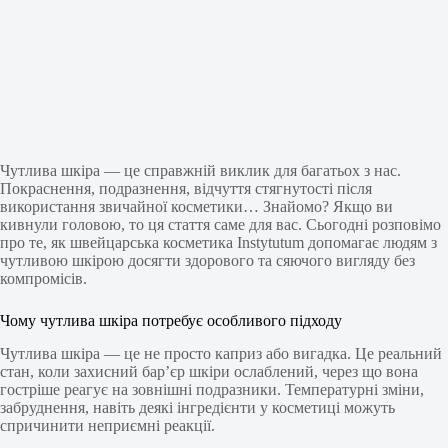
Чутлива шкіра — це справжній виклик для багатьох з нас.
Покраснення, подразнення, відчуття стягнутості після
використання звичайної косметики… Знайомо? Якщо ви
кивнули головою, то ця стаття саме для вас. Сьогодні розповімо
про те, як швейцарська косметика Instytutum допомагає людям з
чутливою шкірою досягти здорового та сяючого вигляду без
компромісів.
Чому чутлива шкіра потребує особливого підходу
Чутлива шкіра — це не просто каприз або вигадка. Це реальний
стан, коли захисний бар’єр шкіри ослаблений, через що вона
гостріше реагує на зовнішні подразники. Температурні зміни,
забруднення, навіть деякі інгредієнти у косметиці можуть
спричинити неприємні реакції.