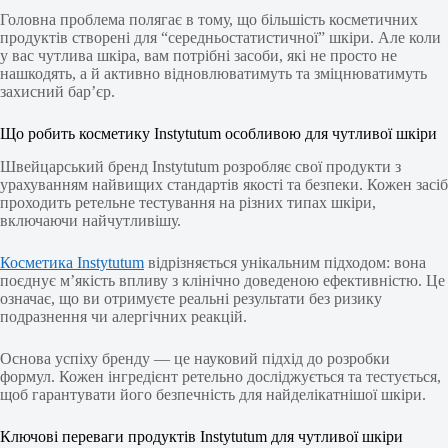
Головна проблема полягає в тому, що більшість косметичних
продуктів створені для “середньостатистичної” шкіри. Але коли
у вас чутлива шкіра, вам потрібні засоби, які не просто не
нашкодять, а й активно відновлюватимуть та зміцнюватимуть
захисний бар’єр.
Що робить косметику Instytutum особливою для чутливої шкіри
Швейцарський бренд Instytutum розробляє свої продукти з
урахуванням найвищих стандартів якості та безпеки. Кожен засіб
проходить ретельне тестування на різних типах шкіри,
включаючи найчутливішу.
Косметика Instytutum
відрізняється унікальним підходом: вона
поєднує м’якість впливу з клінічно доведеною ефективністю. Це
означає, що ви отримуєте реальні результати без ризику
подразнення чи алергічних реакцій.
Основа успіху бренду — це науковий підхід до розробки
формул. Кожен інгредієнт ретельно досліджується та тестується,
щоб гарантувати його безпечність для найделікатнішої шкіри.
Ключові переваги продуктів Instytutum для чутливої шкіри