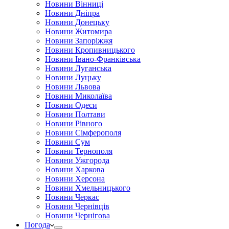
Новини Вінниці
Новини Дніпра
Новини Донецьку
Новини Житомира
Новини Запоріжжя
Новини Кропивницького
Новини Івано-Франківська
Новини Луганська
Новини Луцьку
Новини Львова
Новини Миколаїва
Новини Одеси
Новини Полтави
Новини Рівного
Новини Сімферополя
Новини Сум
Новини Тернополя
Новини Ужгорода
Новини Харкова
Новини Херсона
Новини Хмельницького
Новини Черкас
Новини Чернівців
Новини Чернігова
Погода