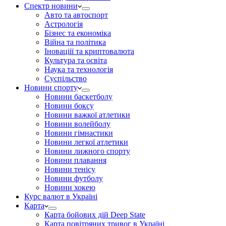
Спектр новини
Авто та автоспорт
Астрологія
Бізнес та економіка
Війна та політика
Іноваціії та криптовалюта
Культура та освіта
Наука та технологія
Суспільство
Новини спорту
Новини баскетболу
Новини боксу
Новини важкої атлетики
Новини волейболу
Новини гімнастики
Новини легкої атлетики
Новини лижного спорту
Новини плавання
Новини тенісу
Новини футболу
Новини хокею
Курс валют в Україні
Карта
Карта бойових дій Deep State
Карта повітряних тривог в Україні