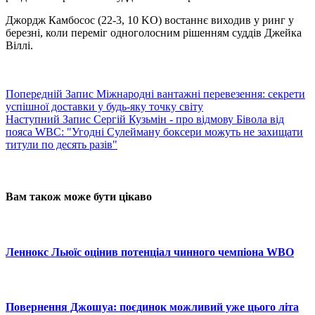
Джордж Камбосос (22-3, 10 KO) востаннє виходив у ринг у
березні, коли переміг одноголосним рішенням суддів Джейка
Віллі.
Попередній
Запис
Міжнародні вантажні перевезення: секрети
успішної доставки у будь-яку точку світу
Наступний
Запис
Сергій Кузьмін - про відмову Бівола від
пояса WBC: "Угодні Сулейману боксери можуть не захищати
титули по десять разів"
Вам також може бути цікаво
Леннокс Льюїс оцінив потенціал чинного чемпіона WBO
Повернення Джошуа: поєдинок можливий уже цього літа