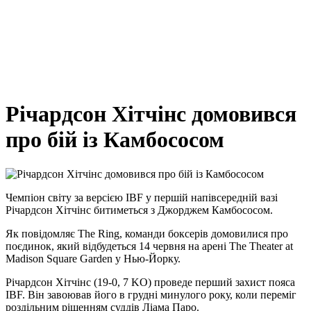
Річардсон Хітчінс домовився
про бій із Камбососом
Чемпіон світу за версією IBF у першій напівсередній вазі
Річардсон Хітчінс битиметься з Джорджем Камбососом.
Як повідомляє The Ring, команди боксерів домовилися про
поєдинок, який відбудеться 14 червня на арені The Theater at
Madison Square Garden у Нью-Йорку.
Річардсон Хітчінс (19-0, 7 KO) проведе перший захист пояса
IBF. Він завоював його в грудні минулого року, коли переміг
роздільним рішенням суддів Ліама Паро.