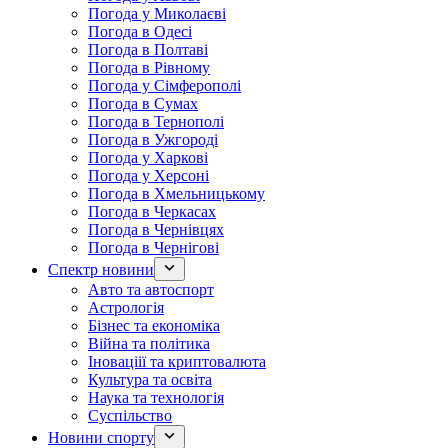
Погода у Миколаєві
Погода в Одесі
Погода в Полтаві
Погода в Рівному
Погода у Сімферополі
Погода в Сумах
Погода в Тернополі
Погода в Ужгороді
Погода у Харкові
Погода у Херсоні
Погода в Хмельницькому
Погода в Черкасах
Погода в Чернівцях
Погода в Чернігові
Спектр новини
Авто та автоспорт
Астрологія
Бізнес та економіка
Війна та політика
Іноваціії та криптовалюта
Культура та освіта
Наука та технологія
Суспільство
Новини спорту