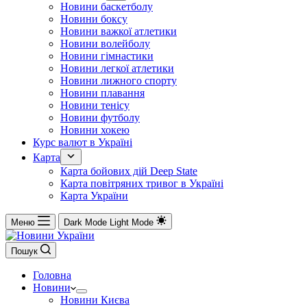
Новини баскетболу
Новини боксу
Новини важкої атлетики
Новини волейболу
Новини гімнастики
Новини легкої атлетики
Новини лижного спорту
Новини плавання
Новини тенісу
Новини футболу
Новини хокею
Курс валют в Україні
Карта
Карта бойових дій Deep State
Карта повітряних тривог в Україні
Карта України
Меню
Dark Mode
Light Mode
Пошук
Головна
Новини
Новини Києва