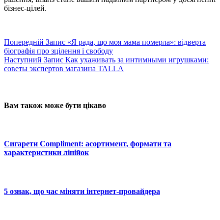
бізнес-цілей.
Попередній
Запис
«Я рада, що моя мама померла»: відверта
біографія про зцілення і свободу
Наступний
Запис
Как ухаживать за интимными игрушками:
советы экспертов магазина TALLA
Вам також може бути цікаво
Сигарети Compliment: асортимент, формати та
характеристики лінійок
5 ознак, що час міняти інтернет-провайдера