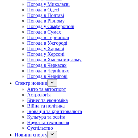
Погода у Миколаєві
Погода в Одесі
Погода в Полтаві
Погода в Рівному
Погода у Сімферополі
Погода в Сумах
Погода в Тернополі
Погода в Ужгороді
Погода у Харкові
Погода у Херсоні
Погода в Хмельницькому
Погода в Черкасах
Погода в Чернівцях
Погода в Чернігові
Спектр новини
Авто та автоспорт
Астрологія
Бізнес та економіка
Війна та політика
Іноваціії та криптовалюта
Культура та освіта
Наука та технологія
Суспільство
Новини спорту