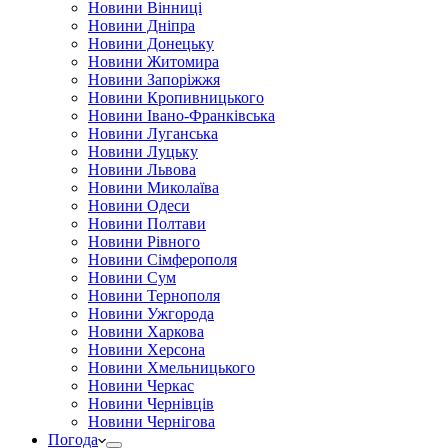
Новини Вінниці
Новини Дніпра
Новини Донецьку
Новини Житомира
Новини Запоріжжя
Новини Кропивницького
Новини Івано-Франківська
Новини Луганська
Новини Луцьку
Новини Львова
Новини Миколаїва
Новини Одеси
Новини Полтави
Новини Рівного
Новини Сімферополя
Новини Сум
Новини Тернополя
Новини Ужгорода
Новини Харкова
Новини Херсона
Новини Хмельницького
Новини Черкас
Новини Чернівців
Новини Чернігова
Погода