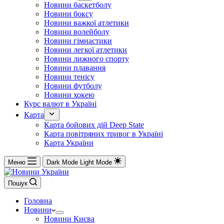
Новини баскетболу
Новини боксу
Новини важкої атлетики
Новини волейболу
Новини гімнастики
Новини легкої атлетики
Новини лижного спорту
Новини плавання
Новини тенісу
Новини футболу
Новини хокею
Курс валют в Україні
Карта
Карта бойових дій Deep State
Карта повітряних тривог в Україні
Карта України
Меню
Dark Mode
Light Mode
Пошук
Головна
Новини
Новини Києва