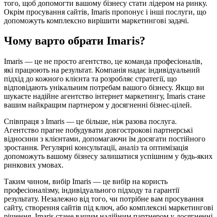
того, щоб допомогти вашому бізнесу стати лідером на ринку.
Окрім просування сайтів, Imaris пропонує і інші послуги, що
допоможуть комплексно вирішити маркетингові задачі.
Чому варто обрати Imaris?
Imaris — це не просто агентство, це команда професіоналів,
які працюють на результат. Компанія надає індивідуальний
підхід до кожного клієнта та розробляє стратегії, що
відповідають унікальним потребам вашого бізнесу. Якщо ви
шукаєте надійне агентство інтернет маркетингу, Imaris стане
вашим найкращим партнером у досягненні бізнес-цілей.
Співпраця з Imaris — це більше, ніж разова послуга.
Агентство прагне побудувати довгострокові партнерські
відносини з клієнтами, допомагаючи їм досягати постійного
зростання. Регулярні консультації, аналіз та оптимізація
допоможуть вашому бізнесу залишатися успішним у будь-яких
ринкових умовах.
Таким чином, вибір Imaris — це вибір на користь
професіоналізму, індивідуального підходу та гарантії
результату. Незалежно від того, чи потрібне вам просування
сайту, створення сайтів під ключ, або комплексні маркетингові
рішення, Imaris стане вашим надійним партнером у досягненні