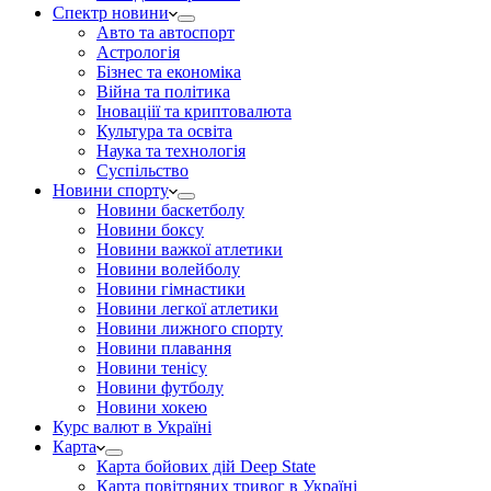
Спектр новини
Авто та автоспорт
Астрологія
Бізнес та економіка
Війна та політика
Іноваціії та криптовалюта
Культура та освіта
Наука та технологія
Суспільство
Новини спорту
Новини баскетболу
Новини боксу
Новини важкої атлетики
Новини волейболу
Новини гімнастики
Новини легкої атлетики
Новини лижного спорту
Новини плавання
Новини тенісу
Новини футболу
Новини хокею
Курс валют в Україні
Карта
Карта бойових дій Deep State
Карта повітряних тривог в Україні