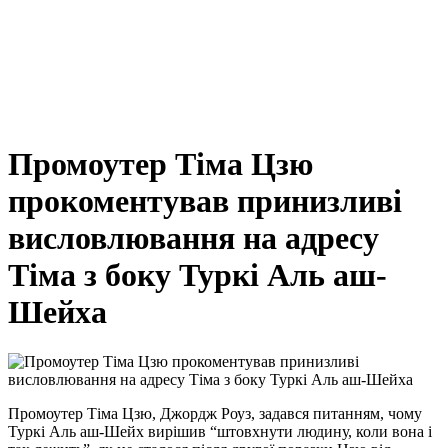
Промоутер Тіма Цзю
прокоментував принизливі
висловлювання на адресу
Тіма з боку Туркі Аль аш-
Шейха
Промоутер Тіма Цзю, Джордж Роуз, задався питанням, чому
Туркі Аль аш-Шейх вирішив “штовхнути людину, коли вона і