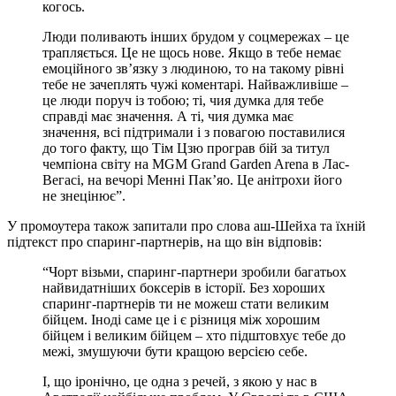
когось.
Люди поливають інших брудом у соцмережах – це
трапляється. Це не щось нове. Якщо в тебе немає
емоційного зв’язку з людиною, то на такому рівні
тебе не зачеплять чужі коментарі. Найважливіше –
це люди поруч із тобою; ті, чия думка для тебе
справді має значення. А ті, чия думка має
значення, всі підтримали і з повагою поставилися
до того факту, що Тім Цзю програв бій за титул
чемпіона світу на MGM Grand Garden Arena в Лас-
Вегасі, на вечорі Менні Пак’яо. Це анітрохи його
не знецінює”.
У промоутера також запитали про слова аш-Шейха та їхній
підтекст про спаринг-партнерів, на що він відповів:
“Чорт візьми, спаринг-партнери зробили багатьох
найвидатніших боксерів в історії. Без хороших
спаринг-партнерів ти не можеш стати великим
бійцем. Іноді саме це і є різниця між хорошим
бійцем і великим бійцем – хто підштовхує тебе до
межі, змушуючи бути кращою версією себе.
І, що іронічно, це одна з речей, з якою у нас в