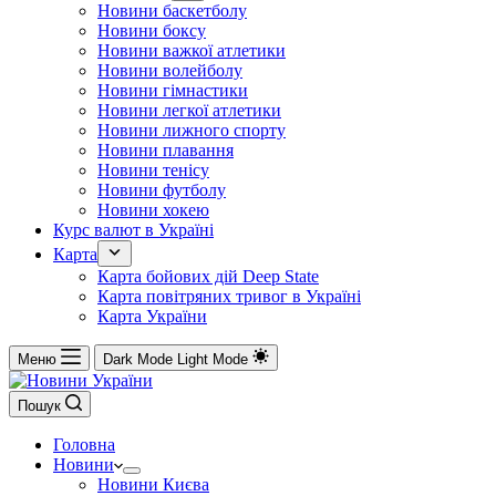
Новини баскетболу
Новини боксу
Новини важкої атлетики
Новини волейболу
Новини гімнастики
Новини легкої атлетики
Новини лижного спорту
Новини плавання
Новини тенісу
Новини футболу
Новини хокею
Курс валют в Україні
Карта
Карта бойових дій Deep State
Карта повітряних тривог в Україні
Карта України
Меню
Dark Mode
Light Mode
Пошук
Головна
Новини
Новини Києва