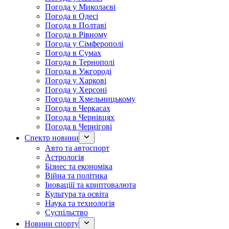
Погода у Миколаєві
Погода в Одесі
Погода в Полтаві
Погода в Рівному
Погода у Сімферополі
Погода в Сумах
Погода в Тернополі
Погода в Ужгороді
Погода у Харкові
Погода у Херсоні
Погода в Хмельницькому
Погода в Черкасах
Погода в Чернівцях
Погода в Чернігові
Спектр новини
Авто та автоспорт
Астрологія
Бізнес та економіка
Війна та політика
Іноваціії та криптовалюта
Культура та освіта
Наука та технологія
Суспільство
Новини спорту