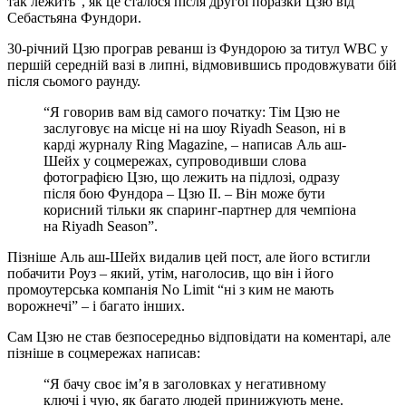
так лежить”, як це сталося після другої поразки Цзю від
Себастьяна Фундори.
30-річний Цзю програв реванш із Фундорою за титул WBC у
першій середній вазі в липні, відмовившись продовжувати бій
після сьомого раунду.
“Я говорив вам від самого початку: Тім Цзю не
заслуговує на місце ні на шоу Riyadh Season, ні в
карді журналу Ring Magazine, – написав Аль аш-
Шейх у соцмережах, супроводивши слова
фотографією Цзю, що лежить на підлозі, одразу
після бою Фундора – Цзю II. – Він може бути
корисний тільки як спаринг-партнер для чемпіона
на Riyadh Season”.
Пізніше Аль аш-Шейх видалив цей пост, але його встигли
побачити Роуз – який, утім, наголосив, що він і його
промоутерська компанія No Limit “ні з ким не мають
ворожнечі” – і багато інших.
Сам Цзю не став безпосередньо відповідати на коментарі, але
пізніше в соцмережах написав:
“Я бачу своє ім’я в заголовках у негативному
ключі і чую, як багато людей принижують мене.