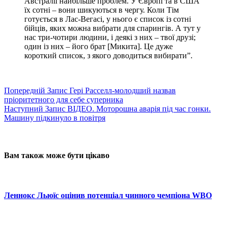
Австралії найбільше проблем. У Європі та в США
їх сотні – вони шикуються в чергу. Коли Тім
готується в Лас-Вегасі, у нього є список із сотні
бійців, яких можна вибрати для спарингів. А тут у
нас три-чотири людини, і деякі з них – твої друзі;
один із них – його брат [Микита]. Це дуже
короткий список, з якого доводиться вибирати”.
Попередній
Запис
Гері Расселл-молодший назвав
пріоритетного для себе суперника
Наступний
Запис
ВІДЕО. Моторошна аварія під час гонки.
Машину підкинуло в повітря
Вам також може бути цікаво
Леннокс Льюїс оцінив потенціал чинного чемпіона WBO