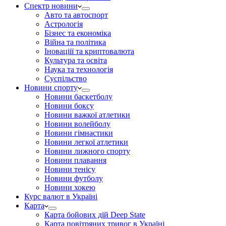
Спектр новини
Авто та автоспорт
Астрологія
Бізнес та економіка
Війна та політика
Іноваціії та криптовалюта
Культура та освіта
Наука та технологія
Суспільство
Новини спорту
Новини баскетболу
Новини боксу
Новини важкої атлетики
Новини волейболу
Новини гімнастики
Новини легкої атлетики
Новини лижного спорту
Новини плавання
Новини тенісу
Новини футболу
Новини хокею
Курс валют в Україні
Карта
Карта бойових дій Deep State
Карта повітряних тривог в Україні