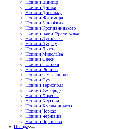
Новини Вінниці
Новини Дніпра
Новини Донецьку
Новини Житомира
Новини Запоріжжя
Новини Кропивницького
Новини Івано-Франківська
Новини Луганська
Новини Луцьку
Новини Львова
Новини Миколаїва
Новини Одеси
Новини Полтави
Новини Рівного
Новини Сімферополя
Новини Сум
Новини Тернополя
Новини Ужгорода
Новини Харкова
Новини Херсона
Новини Хмельницького
Новини Черкас
Новини Чернівців
Новини Чернігова
Погода