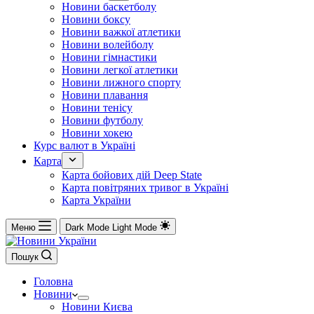
Новини баскетболу
Новини боксу
Новини важкої атлетики
Новини волейболу
Новини гімнастики
Новини легкої атлетики
Новини лижного спорту
Новини плавання
Новини тенісу
Новини футболу
Новини хокею
Курс валют в Україні
Карта
Карта бойових дій Deep State
Карта повітряних тривог в Україні
Карта України
Меню
Dark Mode
Light Mode
Пошук
Головна
Новини
Новини Києва