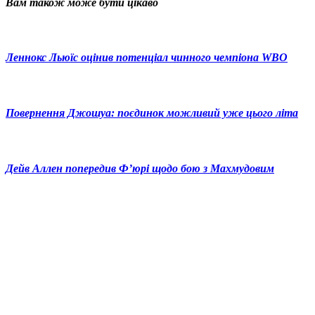
Вам також може бути цікаво
Леннокс Льюїс оцінив потенціал чинного чемпіона WBO
Повернення Джошуа: поєдинок можливий уже цього літа
Дейв Аллен попередив Ф’юрі щодо бою з Махмудовим
© 2025 Новини України | Останні новини в Україні
Реклама: sale@portal24.org.ua