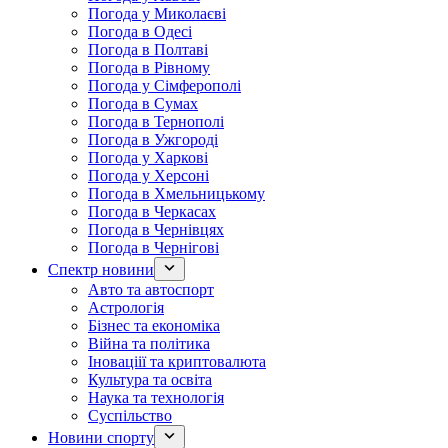
Погода у Миколаєві
Погода в Одесі
Погода в Полтаві
Погода в Рівному
Погода у Сімферополі
Погода в Сумах
Погода в Тернополі
Погода в Ужгороді
Погода у Харкові
Погода у Херсоні
Погода в Хмельницькому
Погода в Черкасах
Погода в Чернівцях
Погода в Чернігові
Спектр новини
Авто та автоспорт
Астрологія
Бізнес та економіка
Війна та політика
Іноваціії та криптовалюта
Культура та освіта
Наука та технологія
Суспільство
Новини спорту