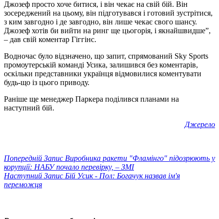
Джозеф просто хоче битися, і він чекає на свій бій. Він
зосереджений на цьому, він підготувався і готовий зустрітися,
з ким завгодно і де завгодно, він лише чекає свого шансу.
Джозеф хотів би вийти на ринг ще цьогорія, і якнайшвидше”,
– дав свій коментар Гіггінс.
Водночас було відзначено, що запит, спрямований Sky Sports
промоутерській команді Усика, залишився без коментарів,
оскільки представники українця відмовилися коментувати
будь-що із цього приводу.
Раніше ще менеджер Паркера поділився планами на
наступний бій.
Джерело
Попередній
Запис
Виробника ракети "Фламінго" підозрюють у
корупції: НАБУ почало перевірку, – ЗМІ
Наступний
Запис
Бій Усик - Пол: Богачук назвав ім'я
переможця