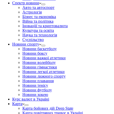
Спектр новини
Авто та автоспорт
Астрологія
Бізнес та економіка
Війна та політика
Іноваціії та криптовалюта
Культура та освіта
Наука та технологія
Суспільство
Новини спорту
Новини баскетболу
Новини боксу
Новини важкої атлетики
Новини волейболу
Новини гімнастики
Новини легкої атлетики
Новини лижного спорту
Новини плавання
Новини тенісу
Новини футболу
Новини хокею
Курс валют в Україні
Карта
Карта бойових дій Deep State
Карта повітряних тривог в Україні