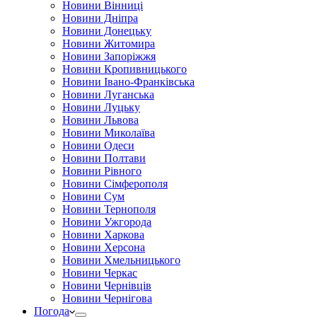
Новини Вінниці
Новини Дніпра
Новини Донецьку
Новини Житомира
Новини Запоріжжя
Новини Кропивницького
Новини Івано-Франківська
Новини Луганська
Новини Луцьку
Новини Львова
Новини Миколаїва
Новини Одеси
Новини Полтави
Новини Рівного
Новини Сімферополя
Новини Сум
Новини Тернополя
Новини Ужгорода
Новини Харкова
Новини Херсона
Новини Хмельницького
Новини Черкас
Новини Чернівців
Новини Чернігова
Погода