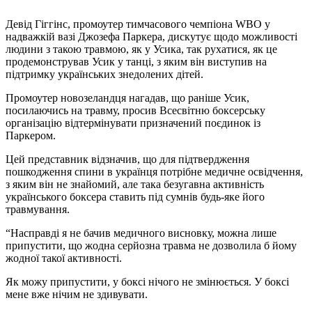
Девід Гіггінс, промоутер тимчасового чемпіона WBO у
надважкій вазі Джозефа Паркера, дискутує щодо можливості
людини з такою травмою, як у Усика, так рухатися, як це
продемонстрував Усик у танці, з яким він виступив на
підтримку українських знедолених дітей.
Промоутер новозеландця нагадав, що раніше Усик,
посилаючись на травму, просив Всесвітню боксерську
організацію відтермінувати призначений поєдинок із
Паркером.
Цей представник відзначив, що для підтвердження
пошкодження спини в українця потрібне медичне освідчення,
з яким він не знайомий, але така безугавна активність
українського боксера ставить під сумнів будь-яке його
травмування.
“Насправді я не бачив медичного висновку, можна лише
припустити, що жодна серйозна травма не дозволила б йому
жодної такої активності.
Як можу припустити, у боксі нічого не змінюється. У боксі
мене вже нічим не здивувати.