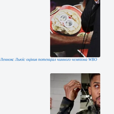
Леннокс Льюїс оцінив потенціал чинного чемпіона WBO