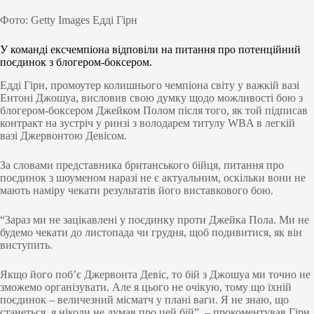
Фото: Getty Images Едді Гірн
У команді ексчемпіона відповіли на питання про потенційний
поєдинок з блогером-боксером.
Едді Гірн, промоутер колишнього чемпіона світу у важкій вазі
Ентоні Джошуа, висловив свою думку щодо можливості бою з
блогером-боксером Джейком Полом після того, як той підписав
контракт на зустріч у ринзі з володарем титулу WBA в легкій
вазі Джервонтою Девісом.
За словами представника британського бійця, питання про
поєдинок з шоуменом наразі не є актуальним, оскільки вони не
мають наміру чекати результатів його виставкового бою.
“Зараз ми не зацікавлені у поєдинку проти Джейка Пола. Ми не
будемо чекати до листопада чи грудня, щоб подивитися, як він
виступить.
Якщо його поб’є Джервонта Девіс, то бій з Джошуа ми точно не
зможемо організувати. Але я цього не очікую, тому що їхній
поєдинок – величезний місматч у плані ваги. Я не знаю, що
станеться, я ніколи не думав про цей бій”, – прокоментував Гірн