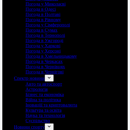
Погода у Миколаєві
Погода в Одесі
Погода в Полтаві
Погода в Рівному
Погода у Сімферополі
Погода в Сумах
Погода в Тернополі
Погода в Ужгороді
Погода у Харкові
Погода у Херсоні
Погода в Хмельницькому
Погода в Черкасах
Погода в Чернівцях
Погода в Чернігові
Спектр новини
Авто та автоспорт
Астрологія
Бізнес та економіка
Війна та політика
Іноваціії та криптовалюта
Культура та освіта
Наука та технологія
Суспільство
Новини спорту