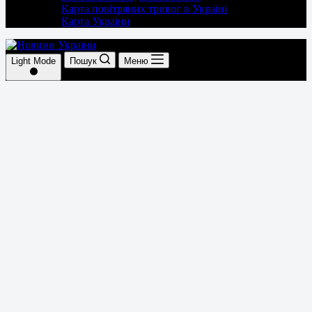
Карта повітряних тривог в Україні
Карта України
Light Mode
Пошук
Меню