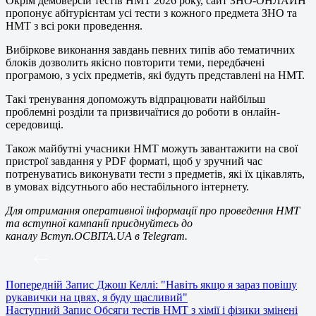
Окрім демоверсій тестів НМТ 2026 року, сайт ЗНО-ОНЛАЙН
пропонує абітурієнтам усі тести з кожного предмета ЗНО та
НМТ з всі роки проведення.
Вибіркове виконання завдань певних типів або тематичних
блоків дозволить якісно повторити теми, передбачені
програмою, з усіх предметів, які будуть представлені на НМТ.
Такі тренування допоможуть відпрацювати найбільш
проблемні розділи та призвичаїтися до роботи в онлайн-
середовищі.
Також майбутні учасники НМТ можуть завантажити на свої
пристрої завдання у PDF форматі, щоб у зручний час
потренуватись виконувати тести з предметів, які їх цікавлять,
в умовах відсутнього або нестабільного інтернету.
Для отримання оперативної інформації про проведення НМТ
та вступної кампанії приєднуйтесь до
каналу
Вступ.ОСВІТА.UA
в Telegram.
Попередній
Запис
Джош Келлі: "Навіть якщо я зараз повішу
рукавички на цвях, я буду щасливий"
Наступний
Запис
Обсяги тестів НМТ з хімії і фізики змінені