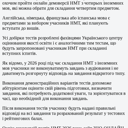
охочим пройти онлайн демоверсії НМТ з чотирьох іноземних
мов, які можна обрати для складання четвертим предметом.
Англійська, німецька, французька або іспанська мова є
предметами за вибором учасників НМТ, які планують
вступати до вишів.
Усі добірки тестів розроблені фахівцями Українського центру
оцінювання якості освіти і є аналогічними тим тестам, що
будуть запропоновані учасникам НМТ при складанні
вступних іспитів.
Як відомо, у 2026 році під час складання НМТ з іноземних
мов учасники не виконуватимуть завдань з аудіювання і не
даватимуть розгорнуту відповідь на завдання відкритого типу.
Виконання демонстраційних варіантів тестів допоможе
абітурієнтам оцінити свій рівень підготовки, визначити
завдання, які потребують додаткової уваги, та зорієнтуватися в
часі, що необхідний для виконання завдань.
Після виконання тестів учаснику будуть надані правильні
відповіді на всі завдання та розрахований результат у тестових
і рейтингових балах.