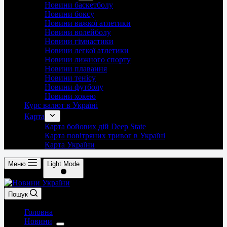
Новини баскетболу
Новини боксу
Новини важкої атлетики
Новини волейболу
Новини гімнастики
Новини легкої атлетики
Новини лижного спорту
Новини плавання
Новини тенісу
Новини футболу
Новини хокею
Курс валют в Україні
Карта
Карта бойових дій Deep State
Карта повітряних тривог в Україні
Карта України
Меню
Light Mode
Пошук
Головна
Новини