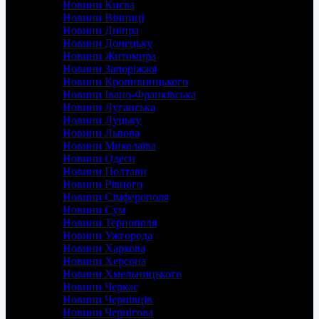
Новини Києва
Новини Вінниці
Новини Дніпра
Новини Донецьку
Новини Житомира
Новини Запоріжжя
Новини Кропивницького
Новини Івано-Франківська
Новини Луганська
Новини Луцьку
Новини Львова
Новини Миколаїва
Новини Одеси
Новини Полтави
Новини Рівного
Новини Сімферополя
Новини Сум
Новини Тернополя
Новини Ужгорода
Новини Харкова
Новини Херсона
Новини Хмельницького
Новини Черкас
Новини Чернівців
Новини Чернігова