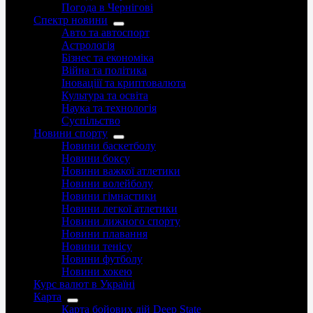
Погода в Чернігові
Спектр новини
Авто та автоспорт
Астрологія
Бізнес та економіка
Війна та політика
Іноваціії та криптовалюта
Культура та освіта
Наука та технологія
Суспільство
Новини спорту
Новини баскетболу
Новини боксу
Новини важкої атлетики
Новини волейболу
Новини гімнастики
Новини легкої атлетики
Новини лижного спорту
Новини плавання
Новини тенісу
Новини футболу
Новини хокею
Курс валют в Україні
Карта
Карта бойових дій Deep State