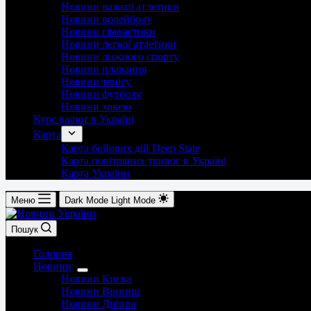
Новини важкої атлетики
Новини волейболу
Новини гімнастики
Новини легкої атлетики
Новини лижного спорту
Новини плавання
Новини тенісу
Новини футболу
Новини хокею
Курс валют в Україні
Карта
Карта бойових дій Deep State
Карта повітряних тривог в Україні
Карта України
Меню
Dark Mode
Light Mode
Пошук
Головна
Новини
Новини Києва
Новини Вінниці
Новини Дніпра