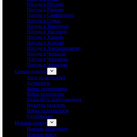
Погода в Полтаві
Погода в Рівному
Погода у Сімферополі
Погода в Сумах
Погода в Тернополі
Погода в Ужгороді
Погода у Харкові
Погода у Херсоні
Погода в Хмельницькому
Погода в Черкасах
Погода в Чернівцях
Погода в Чернігові
Спектр новини
Авто та автоспорт
Астрологія
Бізнес та економіка
Війна та політика
Іноваціії та криптовалюта
Культура та освіта
Наука та технологія
Суспільство
Новини спорту
Новини баскетболу
Новини боксу