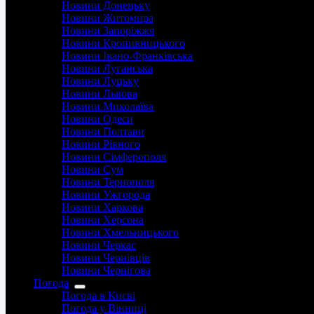
Новини Донецьку
Новини Житомира
Новини Запоріжжя
Новини Кропивницького
Новини Івано-Франківська
Новини Луганська
Новини Луцьку
Новини Львова
Новини Миколаїва
Новини Одеси
Новини Полтави
Новини Рівного
Новини Сімферополя
Новини Сум
Новини Тернополя
Новини Ужгорода
Новини Харкова
Новини Херсона
Новини Хмельницького
Новини Черкас
Новини Чернівців
Новини Чернігова
Погода
Погода в Києві
Погода у Вінниці