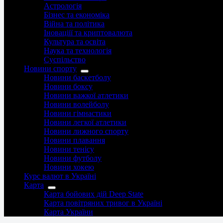
Астрологія
Бізнес та економіка
Війна та політика
Іноваціії та криптовалюта
Культура та освіта
Наука та технологія
Суспільство
Новини спорту
Новини баскетболу
Новини боксу
Новини важкої атлетики
Новини волейболу
Новини гімнастики
Новини легкої атлетики
Новини лижного спорту
Новини плавання
Новини тенісу
Новини футболу
Новини хокею
Курс валют в Україні
Карта
Карта бойових дій Deep State
Карта повітряних тривог в Україні
Карта України