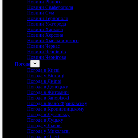
Новини Рівного
Новини Сімферополя
Новини Сум
Новини Тернополя
Новини Ужгорода
Новини Харкова
Новини Херсона
Новини Хмельницького
Новини Черкас
Новини Чернівців
Новини Чернігова
Погода
Погода в Києві
Погода у Вінниці
Погода в Дніпрі
Погода в Донецьку
Погода в Житомирі
Погода в Запоріжжі
Погода в Івано-Франківську
Погода в Кропивницькому
Погода в Луганську
Погода в Луцьку
Погода у Львові
Погода у Миколаєві
Погода в Одесі