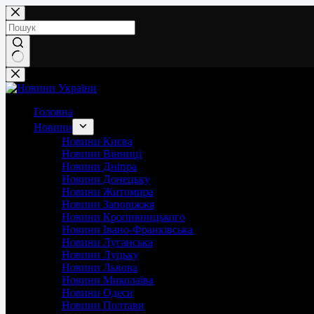
Перейти
до
вмісту
Немає
результатів
Головна
Новини
Новини Києва
Новини Вінниці
Новини Дніпра
Новини Донецьку
Новини Житомира
Новини Запоріжжя
Новини Кропивницького
Новини Івано-Франківська
Новини Луганська
Новини Луцьку
Новини Львова
Новини Миколаїва
Новини Одеси
Новини Полтави