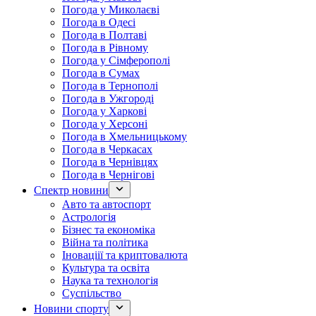
Погода у Миколаєві
Погода в Одесі
Погода в Полтаві
Погода в Рівному
Погода у Сімферополі
Погода в Сумах
Погода в Тернополі
Погода в Ужгороді
Погода у Харкові
Погода у Херсоні
Погода в Хмельницькому
Погода в Черкасах
Погода в Чернівцях
Погода в Чернігові
Спектр новини
Авто та автоспорт
Астрологія
Бізнес та економіка
Війна та політика
Іноваціії та криптовалюта
Культура та освіта
Наука та технологія
Суспільство
Новини спорту