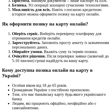
Простота.
Мінімум документів – лише паспорт та ІПН.
Безпека.
Усі операції захищені сучасними технологіями.
Можливість для всіх.
Навіть з поганою кредитною
історією можна оформити позику на карту онлайн.
Як оформити позику на карту онлайн?
Оберіть сервіс.
Виберіть перевірену платформу для
отримання кредитів онлайн.
Зареєструйтесь.
Заповніть просту анкету із зазначенням
персональних даних.
Обирайте умови.
Вкажіть суму та термін позики.
Очікуйте рішення.
Після перевірки заявки (зазвичай до
5-10 хвилин) гроші надійдуть на вашу карту.
Кому доступна позика онлайн на карту в
Україні?
Особам віком від 18 до 65 років.
Громадянам України з постійною пропискою.
Тим, хто має банківську карту будь-якого українського
банку.
Людям, які працюють офіційно, неофіційно або є
самозайнятими.