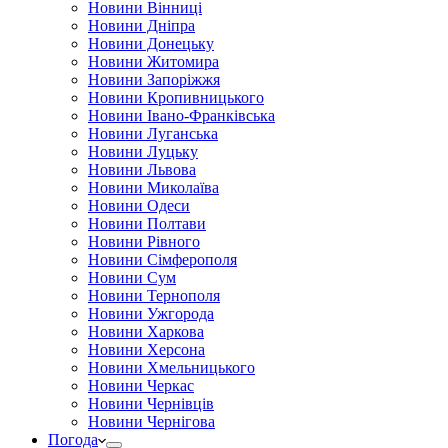
Новини Вінниці
Новини Дніпра
Новини Донецьку
Новини Житомира
Новини Запоріжжя
Новини Кропивницького
Новини Івано-Франківська
Новини Луганська
Новини Луцьку
Новини Львова
Новини Миколаїва
Новини Одеси
Новини Полтави
Новини Рівного
Новини Сімферополя
Новини Сум
Новини Тернополя
Новини Ужгорода
Новини Харкова
Новини Херсона
Новини Хмельницького
Новини Черкас
Новини Чернівців
Новини Чернігова
Погода