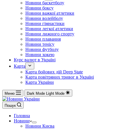
Новини баскетболу
Новини боксу
Новини важкої атлетики
Новини волейболу
Новини гімнастики
Новини легкої атлетики
Новини лижного спорту
Новини плавання
Новини тенісу
Новини футболу
Новини хокею
Курс валют в Україні
Карта
Карта бойових дій Deep State
Карта повітряних тривог в Україні
Карта України
Меню
Dark Mode
Light Mode
Пошук
Головна
Новини
Новини Києва