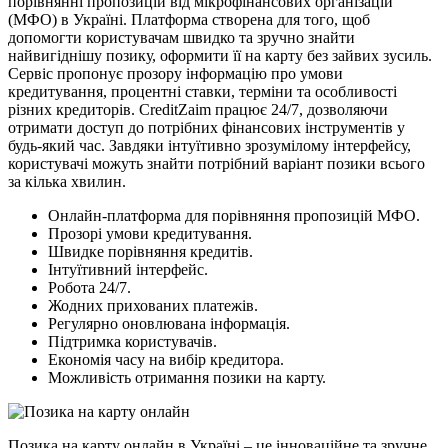
порівнянні пропозицій від мікрофінансових організацій
(МФО) в Україні. Платформа створена для того, щоб
допомогти користувачам швидко та зручно знайти
найвигіднішу позику, оформити її на карту без зайвих зусиль.
Сервіс пропонує прозору інформацію про умови
кредитування, процентні ставки, терміни та особливості
різних кредиторів. CreditZaim працює 24/7, дозволяючи
отримати доступ до потрібних фінансових інструментів у
будь-який час. Завдяки інтуїтивно зрозумілому інтерфейсу,
користувачі можуть знайти потрібний варіант позики всього
за кілька хвилин.
Онлайн-платформа для порівняння пропозицій МФО.
Прозорі умови кредитування.
Швидке порівняння кредитів.
Інтуїтивний інтерфейс.
Робота 24/7.
Жодних прихованих платежів.
Регулярно оновлювана інформація.
Підтримка користувачів.
Економія часу на вибір кредитора.
Можливість отримання позики на карту.
Позика на карту онлайн в Україні – це інноваційне та зручне