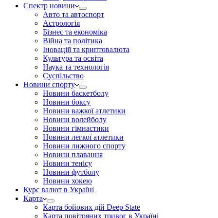
Спектр новини
Авто та автоспорт
Астрологія
Бізнес та економіка
Війна та політика
Іноваціії та криптовалюта
Культура та освіта
Наука та технологія
Суспільство
Новини спорту
Новини баскетболу
Новини боксу
Новини важкої атлетики
Новини волейболу
Новини гімнастики
Новини легкої атлетики
Новини лижного спорту
Новини плавання
Новини тенісу
Новини футболу
Новини хокею
Курс валют в Україні
Карта
Карта бойових дій Deep State
Карта повітряних тривог в Україні