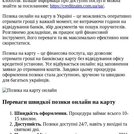
клопотів. Більше інформації про доступні послуги можна
знайти за посиланням:
https://creditzaim.com.ua/ua/
.
Позика онлайн на карту в Україні – це можливість оперативно
отримати гроші у важкий момент, не витрачаючи години на
відвідування банків, збір документів чи пошук поручителів.
Розглянемо докладніше, як працює цей фінансовий
інструмент, його переваги та як максимально ефективно ним
скористатися.
Позика на карту – це фінансова послуга, що дозволяє
отримати гроші на банківську карту без відвідування офісу
кредитної установи. Усе відбувається онлайн: від заповнення
заявки до отримання коштів. Завдяки цьому процедура
оформлення позики стала доступною, зручною та швидкою
для багатьох українців.
Переваги швидкої позики онлайн на карту
Швидкість оформлення.
Процедура займає всього 10-
15 хвилин.
Доступність.
Позики доступні 24/7, навіть у вихідні та
святкові дні.