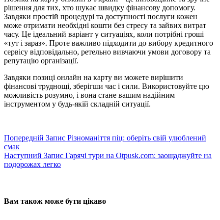
рішення для тих, хто шукає швидку фінансову допомогу.
Завдяки простій процедурі та доступності послуги кожен
може отримати необхідні кошти без стресу та зайвих витрат
часу. Це ідеальний варіант у ситуаціях, коли потрібні гроші
«тут і зараз». Проте важливо підходити до вибору кредитного
сервісу відповідально, ретельно вивчаючи умови договору та
репутацію організації.
Завдяки позиці онлайн на карту ви можете вирішити
фінансові труднощі, зберігши час і сили. Використовуйте цю
можливість розумно, і вона стане вашим надійним
інструментом у будь-якій складній ситуації.
Попередній
Запис
Різноманіття піц: оберіть свій улюблений
смак
Наступний
Запис
Гарячі тури на Otpusk.com: заощаджуйте на
подорожах легко
Вам також може бути цікаво