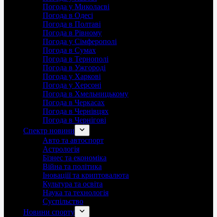
Погода у Миколаєві
Погода в Одесі
Погода в Полтаві
Погода в Рівному
Погода у Сімферополі
Погода в Сумах
Погода в Тернополі
Погода в Ужгороді
Погода у Харкові
Погода у Херсоні
Погода в Хмельницькому
Погода в Черкасах
Погода в Чернівцях
Погода в Чернігові
Спектр новини
Авто та автоспорт
Астрологія
Бізнес та економіка
Війна та політика
Іноваціії та криптовалюта
Культура та освіта
Наука та технологія
Суспільство
Новини спорту