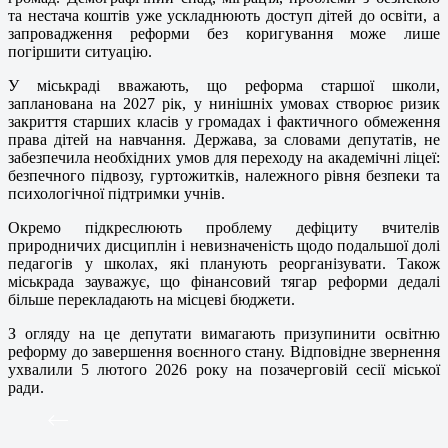
та нестача коштів уже ускладнюють доступ дітей до освіти, а
запровадження реформи без коригування може лише
погіршити ситуацію.
У міськраді вважають, що реформа старшої школи,
запланована на 2027 рік, у нинішніх умовах створює ризик
закриття старших класів у громадах і фактичного обмеження
права дітей на навчання. Держава, за словами депутатів, не
забезпечила необхідних умов для переходу на академічні ліцеї:
безпечного підвозу, гуртожитків, належного рівня безпеки та
психологічної підтримки учнів.
Окремо підкреслюють проблему дефіциту вчителів
природничих дисциплін і невизначеність щодо подальшої долі
педагогів у школах, які планують реорганізувати. Також
міськрада зауважує, що фінансовий тягар реформи дедалі
більше перекладають на місцеві бюджети.
З огляду на це депутати вимагають призупинити освітню
реформу до завершення воєнного стану. Відповідне звернення
ухвалили 5 лютого 2026 року на позачерговій сесії міської
ради.