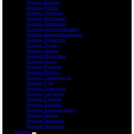
Новини Вінниці
Новини Дніпра
Новини Донецьку
Новини Житомира
Новини Запоріжжя
Новини Кропивницького
Новини Івано-Франківська
Новини Луганська
Новини Луцьку
Новини Львова
Новини Миколаїва
Новини Одеси
Новини Полтави
Новини Рівного
Новини Сімферополя
Новини Сум
Новини Тернополя
Новини Ужгорода
Новини Харкова
Новини Херсона
Новини Хмельницького
Новини Черкас
Новини Чернівців
Новини Чернігова
Погода