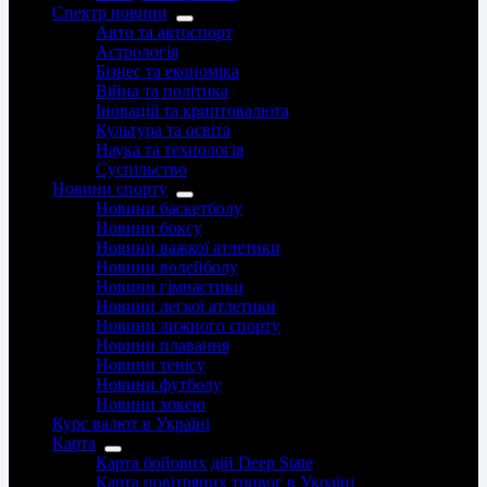
Спектр новини
Авто та автоспорт
Астрологія
Бізнес та економіка
Війна та політика
Іноваціії та криптовалюта
Культура та освіта
Наука та технологія
Суспільство
Новини спорту
Новини баскетболу
Новини боксу
Новини важкої атлетики
Новини волейболу
Новини гімнастики
Новини легкої атлетики
Новини лижного спорту
Новини плавання
Новини тенісу
Новини футболу
Новини хокею
Курс валют в Україні
Карта
Карта бойових дій Deep State
Карта повітряних тривог в Україні