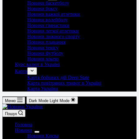
Новини баскетболу
Новини боксу
Новини важкої атлетики
Новини волейболу
Новини гімнастики
Новини легкої атлетики
Новини лижного спорту
Новини плавання
Новини тенісу
Новини футболу
Новини хокею
Курс валют в Україні
Карта
Карта бойових дій Deep State
Карта повітряних тривог в Україні
Карта України
Меню
Dark Mode
Light Mode
Пошук
Головна
Новини
Новини Києва