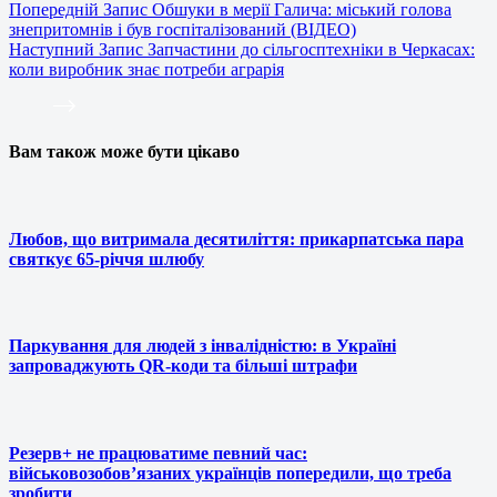
Попередній
Запис
Обшуки в мерії Галича: міський голова
знепритомнів і був госпіталізований (ВІДЕО)
Наступний
Запис
Запчастини до сільгосптехніки в Черкасах:
коли виробник знає потреби аграрія
Вам також може бути цікаво
Любов, що витримала десятиліття: прикарпатська пара
святкує 65-річчя шлюбу
Паркування для людей з інвалідністю: в Україні
запроваджують QR-коди та більші штрафи
Резерв+ не працюватиме певний час:
військовозобов’язаних українців попередили, що треба
зробити