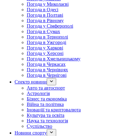
Погода у Миколаєві
Погода в Одесі
Погода в Полтаві
Погода в Рівному
Погода у Сімферополі
Погода в Сумах
Погода в Тернополі
Погода в Ужгороді
Погода у Харкові
Погода у Херсоні
Погода в Хмельницькому
Погода в Черкасах
Погода в Чернівцях
Погода в Чернігові
Спектр новини
Авто та автоспорт
Астрологія
Бізнес та економіка
Війна та політика
Іноваціії та криптовалюта
Культура та освіта
Наука та технологія
Суспільство
Новини спорту