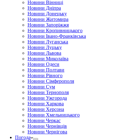
Новини Вінниці
Новини Дніпра
Новини Донецьку
Новини Житомира
Новини Запоріжжя
Новини Кропивницького
Новини Івано-Франківська
Новини Луганська
Новини Луцьку
Новини Львова
Новини Миколаїва
Новини Одеси
Новини Полтави
Новини Рівного
Новини Сімферополя
Новини Сум
Новини Тернополя
Новини Ужгорода
Новини Харкова
Новини Херсона
Новини Хмельницького
Новини Черкас
Новини Чернівців
Новини Чернігова
Погода