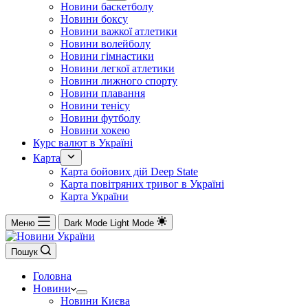
Новини баскетболу
Новини боксу
Новини важкої атлетики
Новини волейболу
Новини гімнастики
Новини легкої атлетики
Новини лижного спорту
Новини плавання
Новини тенісу
Новини футболу
Новини хокею
Курс валют в Україні
Карта
Карта бойових дій Deep State
Карта повітряних тривог в Україні
Карта України
Меню
Dark Mode
Light Mode
Пошук
Головна
Новини
Новини Києва