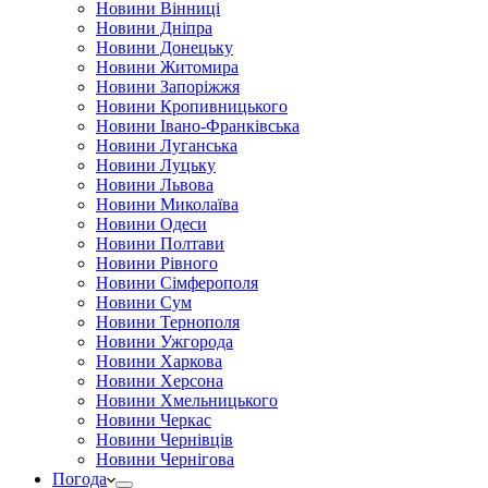
Новини Вінниці
Новини Дніпра
Новини Донецьку
Новини Житомира
Новини Запоріжжя
Новини Кропивницького
Новини Івано-Франківська
Новини Луганська
Новини Луцьку
Новини Львова
Новини Миколаїва
Новини Одеси
Новини Полтави
Новини Рівного
Новини Сімферополя
Новини Сум
Новини Тернополя
Новини Ужгорода
Новини Харкова
Новини Херсона
Новини Хмельницького
Новини Черкас
Новини Чернівців
Новини Чернігова
Погода