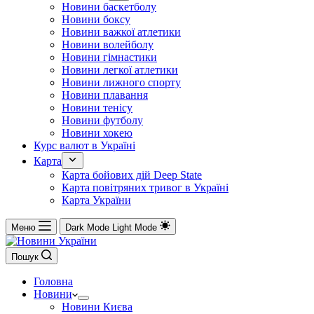
Новини баскетболу
Новини боксу
Новини важкої атлетики
Новини волейболу
Новини гімнастики
Новини легкої атлетики
Новини лижного спорту
Новини плавання
Новини тенісу
Новини футболу
Новини хокею
Курс валют в Україні
Карта
Карта бойових дій Deep State
Карта повітряних тривог в Україні
Карта України
Меню
Dark Mode
Light Mode
Пошук
Головна
Новини
Новини Києва