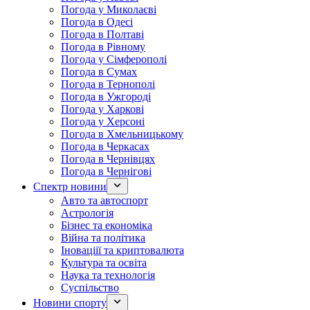
Погода у Миколаєві
Погода в Одесі
Погода в Полтаві
Погода в Рівному
Погода у Сімферополі
Погода в Сумах
Погода в Тернополі
Погода в Ужгороді
Погода у Харкові
Погода у Херсоні
Погода в Хмельницькому
Погода в Черкасах
Погода в Чернівцях
Погода в Чернігові
Спектр новини
Авто та автоспорт
Астрологія
Бізнес та економіка
Війна та політика
Іноваціії та криптовалюта
Культура та освіта
Наука та технологія
Суспільство
Новини спорту