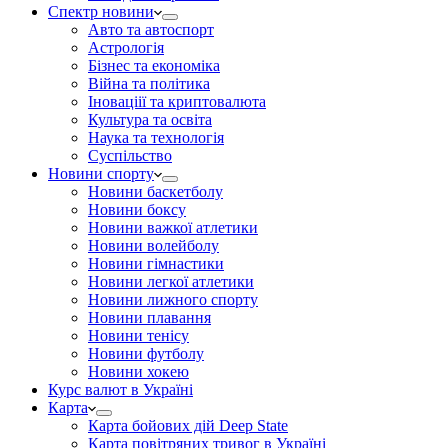
Спектр новини
Авто та автоспорт
Астрологія
Бізнес та економіка
Війна та політика
Іноваціії та криптовалюта
Культура та освіта
Наука та технологія
Суспільство
Новини спорту
Новини баскетболу
Новини боксу
Новини важкої атлетики
Новини волейболу
Новини гімнастики
Новини легкої атлетики
Новини лижного спорту
Новини плавання
Новини тенісу
Новини футболу
Новини хокею
Курс валют в Україні
Карта
Карта бойових дій Deep State
Карта повітряних тривог в Україні