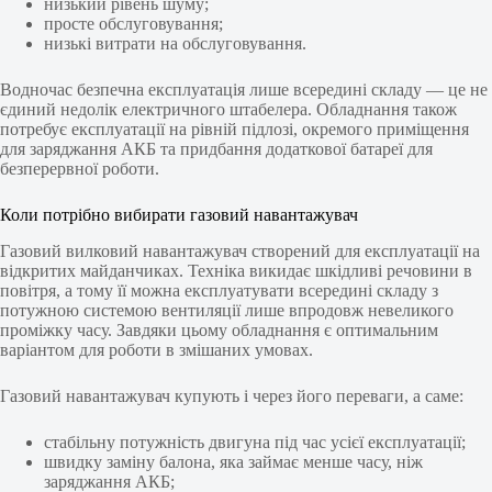
низький рівень шуму;
просте обслуговування;
низькі витрати на обслуговування.
Водночас безпечна експлуатація лише всередині складу — це не
єдиний недолік електричного штабелера. Обладнання також
потребує експлуатації на рівній підлозі, окремого приміщення
для заряджання АКБ та придбання додаткової батареї для
безперервної роботи.
Коли потрібно вибирати газовий навантажувач
Газовий вилковий навантажувач створений для експлуатації на
відкритих майданчиках. Техніка викидає шкідливі речовини в
повітря, а тому її можна експлуатувати всередині складу з
потужною системою вентиляції лише впродовж невеликого
проміжку часу. Завдяки цьому обладнання є оптимальним
варіантом для роботи в змішаних умовах.
Газовий навантажувач купують і через його переваги, а саме:
стабільну потужність двигуна під час усієї експлуатації;
швидку заміну балона, яка займає менше часу, ніж
заряджання АКБ;