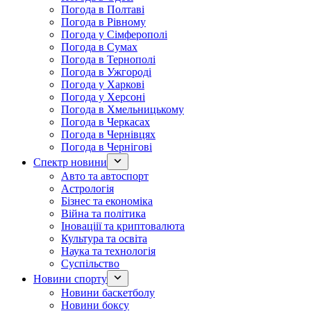
Погода в Полтаві
Погода в Рівному
Погода у Сімферополі
Погода в Сумах
Погода в Тернополі
Погода в Ужгороді
Погода у Харкові
Погода у Херсоні
Погода в Хмельницькому
Погода в Черкасах
Погода в Чернівцях
Погода в Чернігові
Спектр новини
Авто та автоспорт
Астрологія
Бізнес та економіка
Війна та політика
Іноваціії та криптовалюта
Культура та освіта
Наука та технологія
Суспільство
Новини спорту
Новини баскетболу
Новини боксу