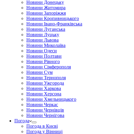
Новини Донецьку
Новини Житомира
Новини Запоріжжя
Новини Кропивницького
Новини Івано-Франківська
Новини Луганська
Новини Луцьку
Новини Львова
Новини Миколаїва
Новини Одеси
Новини Полтави
Новини Рівного
Новини Сімферополя
Новини Сум
Новини Тернополя
Новини Ужгорода
Новини Харкова
Новини Херсона
Новини Хмельницького
Новини Черкас
Новини Чернівців
Новини Чернігова
Погода
Погода в Києві
Погода у Вінниці