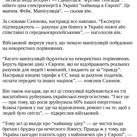
нібито ціна електроенергії в Україні “найвища в Європі”. Це
маячня. Фейк. Маніпуляція”, — сказав він.
За словами Сазонова, насправді все навпаки. “Експерти
підтверджують — рахунки для бізнесу в Україні нижчі або
співставні із середньоєвропейськими”, — наголосив він.
Військовий звернув увагу, що чимало маніпуляцій побудовані
на некоректних порівняннях.
“Багато маніпуляцій будуються на некоректних порівняннях.
Беруть біржові ціни з Європи, які не відображають реальних
рахунків для людей і компаній, і видають це за “правду”.
Насправді кінцеві тарифи в ЄС вищі за рахунок податків,
оплати передачі та інших націнок”, — пояснив Сазонов.
Він також нагадав, що всі ці спекуляції відбуваються на тлі
масштабних руйнувань української енергосистеми. “І все це
— при тому, що росія зруйнувала 60% нашої енергетики.
Кожна гривня у нас іде на відновлення, ремонт і на те, щоб у
людей було світло”, — підкреслив військовий.
“Тому всі ці вкиди про “найвищу ціну” — це чистої води
брехня і брудна гра нечесного бізнесу. Правда ж у тому, що
Україна сьогодні платить одну з найнижчих цін у Європі”, —