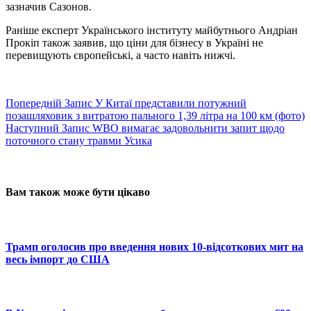
зазначив Сазонов.
Раніше експерт Українського інституту майбутнього Андріан
Прокіп також заявив, що ціни для бізнесу в Україні не
перевищують європейські, а часто навіть нижчі.
Попередній
Запис
У Китаї представили потужний
позашляховик з витратою пального 1,39 літра на 100 км (фото)
Наступний
Запис
WBO вимагає задовольнити запит щодо
поточного стану травми Усика
Вам також може бути цікаво
Трамп оголосив про введення нових 10-відсоткових мит на
весь імпорт до США