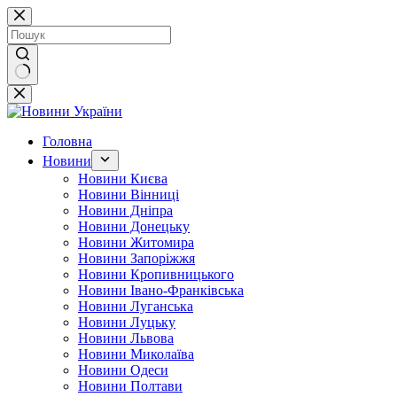
Перейти
до
вмісту
Немає
результатів
Головна
Новини
Новини Києва
Новини Вінниці
Новини Дніпра
Новини Донецьку
Новини Житомира
Новини Запоріжжя
Новини Кропивницького
Новини Івано-Франківська
Новини Луганська
Новини Луцьку
Новини Львова
Новини Миколаїва
Новини Одеси
Новини Полтави