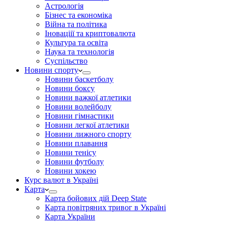
Астрологія
Бізнес та економіка
Війна та політика
Іноваціії та криптовалюта
Культура та освіта
Наука та технологія
Суспільство
Новини спорту
Новини баскетболу
Новини боксу
Новини важкої атлетики
Новини волейболу
Новини гімнастики
Новини легкої атлетики
Новини лижного спорту
Новини плавання
Новини тенісу
Новини футболу
Новини хокею
Курс валют в Україні
Карта
Карта бойових дій Deep State
Карта повітряних тривог в Україні
Карта України