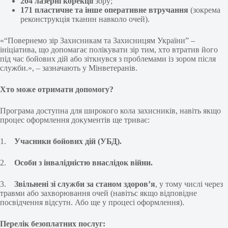
204 лазерні корекції
зору;
171 пластичне та інше оперативне втручання
(зокрема
реконструкція тканин навколо очей).
«“Повернемо зір Захисникам та Захисницям України” –
ініціатива, що допомагає полікувати зір тим, хто втратив його
під час бойових дій або зіткнувся з проблемами із зором після
служби.», – зазначають у Мінветеранів.
Хто може отримати допомогу?
Програма доступна для широкого кола захисників, навіть якщо
процес оформлення документів ще триває:
1.
Учасники бойових дій (УБД).
2.
Особи з інвалідністю внаслідок війни.
3.
Звільнені зі служби за станом здоров’я
, у тому числі через
травми або захворювання очей (навітьс якщо відповідне
посвідчення відсутн. Або ще у процесі оформлення).
Перелік безоплатних послуг: