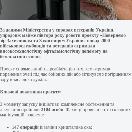
За даними Міністерства у справах ветеранів України,
упродовж майже півтора року роботи проєкту «Повернемо
зір Захисникам та Захисницям України» понад 2000
військовослужбовців та ветеранів отримали
високотехнологічну офтальмологічну допомогу на
безоплатній основі.
Проєкт спрямований на реабілітацію тих, хто отримав
поранення очей під час бойових дій або зіткнувся з погіршенням
зору внаслідок служби.
Ключові показники проєкту:
З моменту запуску ініціативи комплексне обстеження та
лікування пройшли
2104 особи
. Фахівці провели сотні складних
маніпуляцій, зокрема:
147 операцій
із заміни кришталика ока;