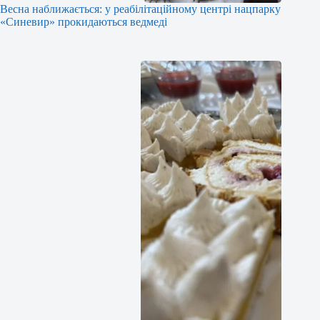
Весна наближається: у реабілітаційному центрі нацпарку
«Синевир» прокидаються ведмеді