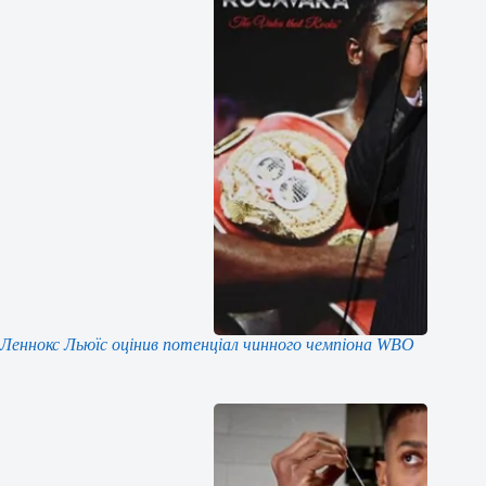
Леннокс Льюїс оцінив потенціал чинного чемпіона WBO