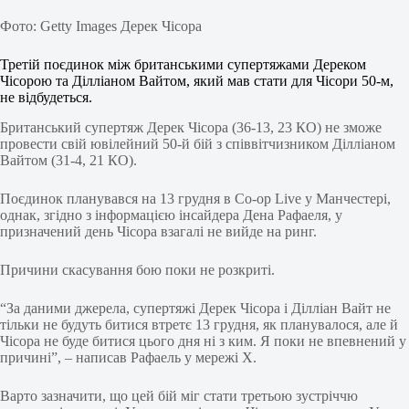
Фото: Getty Images Дерек Чісора
Третій поєдинок між британськими супертяжами Дереком
Чісорою та Ділліаном Вайтом, який мав стати для Чісори 50-м,
не відбудеться.
Британський супертяж Дерек Чісора (36-13, 23 КО) не зможе
провести свій ювілейний 50-й бій з співвітчизником Ділліаном
Вайтом (31-4, 21 КО).
Поєдинок планувався на 13 грудня в Co-op Live у Манчестері,
однак, згідно з інформацією інсайдера Дена Рафаеля, у
призначений день Чісора взагалі не вийде на ринг.
Причини скасування бою поки не розкриті.
“За даними джерела, супертяжі Дерек Чісора і Ділліан Вайт не
тільки не будуть битися втретє 13 грудня, як планувалося, але й
Чісора не буде битися цього дня ні з ким. Я поки не впевнений у
причині”, – написав Рафаель у мережі X.
Варто зазначити, що цей бій міг стати третьою зустріччю