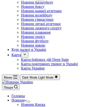
Новини баскетболу
Новини боксу
Новини важкої атлетики
Новини волейболу
Новини гімнастики
Новини легкої атлетики
Новини лижного спорту
Новини плавання
Новини тенісу
Новини футболу
Новини хокею
Курс валют в Україні
Карта
Карта бойових дій Deep State
Карта повітряних тривог в Україні
Карта України
Меню
Dark Mode
Light Mode
Пошук
Головна
Новини
Новини Києва