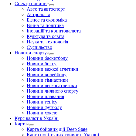
Спектр новини
Авто та автоспорт
Астрологія
Бізнес та економіка
Війна та політика
Іноваціії та криптовалюта
Культура та освіта
Наука та технологія
Суспільство
Новини спорту
Новини баскетболу
Новини боксу
Новини важкої атлетики
Новини волейболу
Новини гімнастики
Новини легкої атлетики
Новини лижного спорту
Новини плавання
Новини тенісу
Новини футболу
Новини хокею
Курс валют в Україні
Карта
Карта бойових дій Deep State
Карта повітряних тривог в Україні