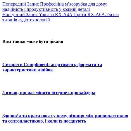
Попередній
Запис
Професійна м’ясорубка для дому:
надійність і продуктивність у кожній деталі
Наступний
Запис
Yamaha RX-A4A Проти RX-A6A: битва
титанів аудіотехнологій
Вам також може бути цікаво
Сигарети Compliment: асортимент, формати та
характеристики лінійок
5 ознак, що час міняти інтернет-провайдера
Здоров’я та краса носа: у чому різниця між ринопластикою
та септопластикою, і коли їх поєднують