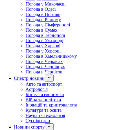
Погода у Миколаєві
Погода в Одесі
Погода в Полтаві
Погода в Рівному
Погода у Сімферополі
Погода в Сумах
Погода в Тернополі
Погода в Ужгороді
Погода у Харкові
Погода у Херсоні
Погода в Хмельницькому
Погода в Черкасах
Погода в Чернівцях
Погода в Чернігові
Спектр новини
Авто та автоспорт
Астрологія
Бізнес та економіка
Війна та політика
Іноваціії та криптовалюта
Культура та освіта
Наука та технологія
Суспільство
Новини спорту