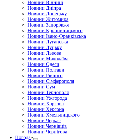
Новини Вінниці
Новини Дніпра
Новини Донецьку
Новини Житомира
Новини Запоріжжя
Новини Кропивницького
Новини Івано-Франківська
Новини Луганська
Новини Луцьку
Новини Львова
Новини Миколаїва
Новини Одеси
Новини Полтави
Новини Рівного
Новини Сімферополя
Новини Сум
Новини Тернополя
Новини Ужгорода
Новини Харкова
Новини Херсона
Новини Хмельницького
Новини Черкас
Новини Чернівців
Новини Чернігова
Погода