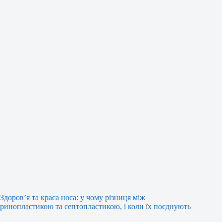
Здоров’я та краса носа: у чому різниця між
ринопластикою та септопластикою, і коли їх поєднують