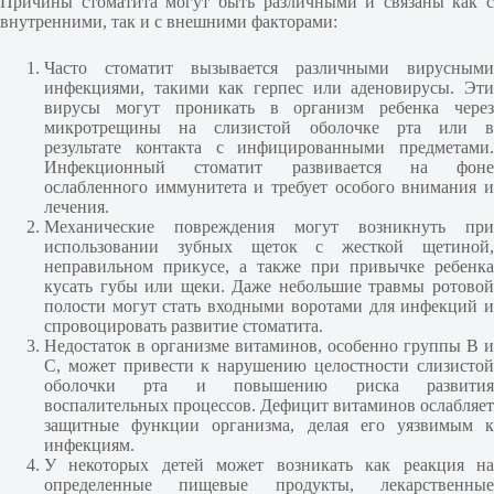
Причины стоматита могут быть различными и связаны как с
внутренними, так и с внешними факторами:
Часто стоматит вызывается различными вирусными
инфекциями, такими как герпес или аденовирусы. Эти
вирусы могут проникать в организм ребенка через
микротрещины на слизистой оболочке рта или в
результате контакта с инфицированными предметами.
Инфекционный стоматит развивается на фоне
ослабленного иммунитета и требует особого внимания и
лечения.
Механические повреждения могут возникнуть при
использовании зубных щеток с жесткой щетиной,
неправильном прикусе, а также при привычке ребенка
кусать губы или щеки. Даже небольшие травмы ротовой
полости могут стать входными воротами для инфекций и
спровоцировать развитие стоматита.
Недостаток в организме витаминов, особенно группы B и
C, может привести к нарушению целостности слизистой
оболочки рта и повышению риска развития
воспалительных процессов. Дефицит витаминов ослабляет
защитные функции организма, делая его уязвимым к
инфекциям.
У некоторых детей может возникать как реакция на
определенные пищевые продукты, лекарственные