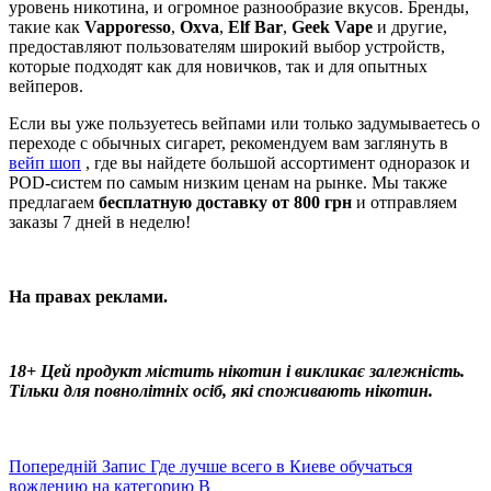
уровень никотина, и огромное разнообразие вкусов. Бренды,
такие как
Vapporesso
,
Oxva
,
Elf Bar
,
Geek Vape
и другие,
предоставляют пользователям широкий выбор устройств,
которые подходят как для новичков, так и для опытных
вейперов.
Если вы уже пользуетесь вейпами или только задумываетесь о
переходе с обычных сигарет, рекомендуем вам заглянуть в
вейп шоп
, где вы найдете большой ассортимент одноразок и
POD-систем по самым низким ценам на рынке. Мы также
предлагаем
бесплатную доставку от 800 грн
и отправляем
заказы 7 дней в неделю!
На правах реклами.
18+ Цей продукт містить нікотин і викликає залежність.
Тільки для повнолітніх осіб, які споживають нікотин.
Попередній
Запис
Где лучше всего в Киеве обучаться
вождению на категорию B