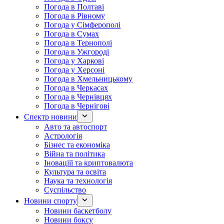
Погода в Полтаві
Погода в Рівному
Погода у Сімферополі
Погода в Сумах
Погода в Тернополі
Погода в Ужгороді
Погода у Харкові
Погода у Херсоні
Погода в Хмельницькому
Погода в Черкасах
Погода в Чернівцях
Погода в Чернігові
Спектр новини
Авто та автоспорт
Астрологія
Бізнес та економіка
Війна та політика
Іноваціії та криптовалюта
Культура та освіта
Наука та технологія
Суспільство
Новини спорту
Новини баскетболу
Новини боксу