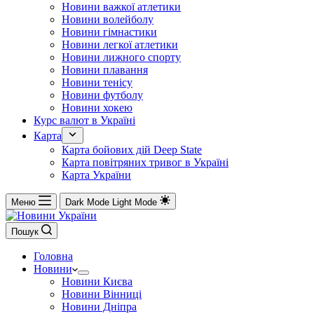
Новини важкої атлетики
Новини волейболу
Новини гімнастики
Новини легкої атлетики
Новини лижного спорту
Новини плавання
Новини тенісу
Новини футболу
Новини хокею
Курс валют в Україні
Карта
Карта бойових дій Deep State
Карта повітряних тривог в Україні
Карта України
Меню
Dark Mode
Light Mode
Пошук
Головна
Новини
Новини Києва
Новини Вінниці
Новини Дніпра