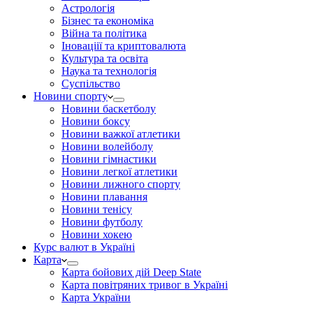
Астрологія
Бізнес та економіка
Війна та політика
Іноваціії та криптовалюта
Культура та освіта
Наука та технологія
Суспільство
Новини спорту
Новини баскетболу
Новини боксу
Новини важкої атлетики
Новини волейболу
Новини гімнастики
Новини легкої атлетики
Новини лижного спорту
Новини плавання
Новини тенісу
Новини футболу
Новини хокею
Курс валют в Україні
Карта
Карта бойових дій Deep State
Карта повітряних тривог в Україні
Карта України