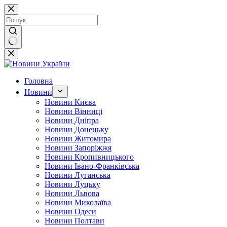
Перейти
до
вмісту
Немає
результатів
Головна
Новини
Новини Києва
Новини Вінниці
Новини Дніпра
Новини Донецьку
Новини Житомира
Новини Запоріжжя
Новини Кропивницького
Новини Івано-Франківська
Новини Луганська
Новини Луцьку
Новини Львова
Новини Миколаїва
Новини Одеси
Новини Полтави