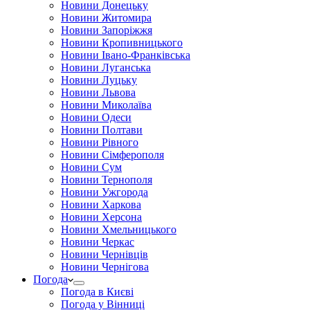
Новини Донецьку
Новини Житомира
Новини Запоріжжя
Новини Кропивницького
Новини Івано-Франківська
Новини Луганська
Новини Луцьку
Новини Львова
Новини Миколаїва
Новини Одеси
Новини Полтави
Новини Рівного
Новини Сімферополя
Новини Сум
Новини Тернополя
Новини Ужгорода
Новини Харкова
Новини Херсона
Новини Хмельницького
Новини Черкас
Новини Чернівців
Новини Чернігова
Погода
Погода в Києві
Погода у Вінниці