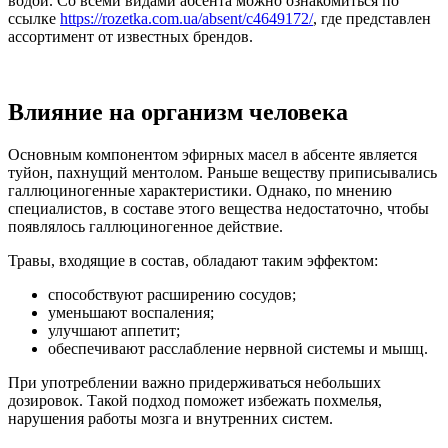
водой. Со всеми видами абсента можно ознакомиться по
ссылке
https://rozetka.com.ua/absent/c4649172/
, где представлен
ассортимент от известных брендов.
Влияние на организм человека
Основным компонентом эфирных масел в абсенте является
туйон, пахнущий ментолом. Раньше веществу приписывались
галлюциногенные характеристики. Однако, по мнению
специалистов, в составе этого вещества недостаточно, чтобы
появлялось галлюциногенное действие.
Травы, входящие в состав, обладают таким эффектом:
способствуют расширению сосудов;
уменьшают воспаления;
улучшают аппетит;
обеспечивают расслабление нервной системы и мышц.
При употреблении важно придерживаться небольших
дозировок. Такой подход поможет избежать похмелья,
нарушения работы мозга и внутренних систем.