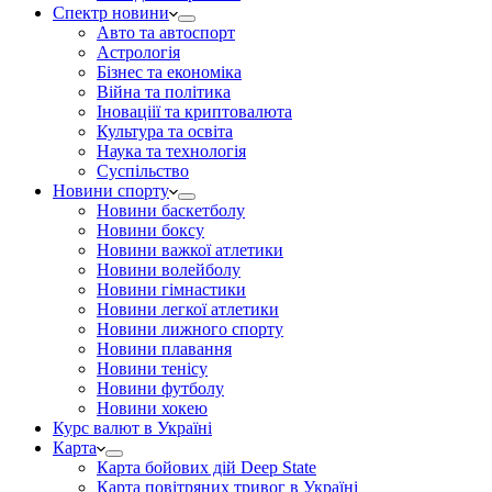
Спектр новини
Авто та автоспорт
Астрологія
Бізнес та економіка
Війна та політика
Іноваціії та криптовалюта
Культура та освіта
Наука та технологія
Суспільство
Новини спорту
Новини баскетболу
Новини боксу
Новини важкої атлетики
Новини волейболу
Новини гімнастики
Новини легкої атлетики
Новини лижного спорту
Новини плавання
Новини тенісу
Новини футболу
Новини хокею
Курс валют в Україні
Карта
Карта бойових дій Deep State
Карта повітряних тривог в Україні