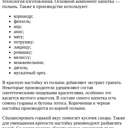
технология изготовления. Основной компонент напитка —
полынь. Также в производстве используют:
кориандр;
фенхель;
аир;
анис;
мяту;
петрушку;
лакрицу;
ромашку;
мелиссу;
можжевельник;
дягиль;
мускатный орех.
В красную настойку из полыни добавляют экстракт граната.
Некоторые производители удешевляют состав
синтетическими пищевыми красителями, особенно это
касается желтого алкоголя. В составе синего напитка есть
семена гуараны и бутоны лотоса. Коричневая и черная
настойка производится из корней полыни.
Сбалансировать горький вкус помогает кусочек сахара. Также
для уменьшения крепости настойку рекомендуют разбавлять