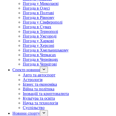
Погода у Миколаєві
Погода в Одесі
Погода в Полтаві
Погода в Рівному
Погода у Сімферополі
Погода в Сумах
Погода в Тернополі
Погода в Ужгороді
Погода у Харкові
Погода у Херсоні
Погода в Хмельницькому
Погода в Черкасах
Погода в Чернівцях
Погода в Чернігові
Спектр новини
Авто та автоспорт
Астрологія
Бізнес та економіка
Війна та політика
Іноваціії та криптовалюта
Культура та освіта
Наука та технологія
Суспільство
Новини спорту