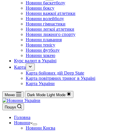
Новини баскетболу
Новини боксу
Новини важкої атлетики
Новини волейболу
Новини гімнастики
Новини легкої атлетики
Новини лижного спорту
Новини плавання
Новини тенісу
Новини футболу
Новини хокею
Курс валют в Україні
Карта
Карта бойових дій Deep State
Карта повітряних тривог в Україні
Карта України
Меню
Dark Mode
Light Mode
Пошук
Головна
Новини
Новини Києва