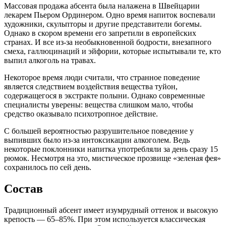
Массовая продажа абсента была налажена в Швейцарии
лекарем Пьером Ординером. Одно время напиток воспевали
художники, скульпторы и другие представители богемы.
Однако в скором времени его запретили в европейских
странах. И все из-за необыкновенной бодрости, внезапного
смеха, галлюцинаций и эйфории, которые испытывали те, кто
выпил алкоголь на травах.
Некоторое время люди считали, что странное поведение
является следствием воздействия вещества туйон,
содержащегося в экстракте полыни. Однако современные
специалисты уверены: вещества слишком мало, чтобы
средство оказывало психотропное действие.
С большей вероятностью разрушительное поведение у
выпивших было из-за интоксикации алкоголем. Ведь
некоторые поклонники напитка употребляли за день сразу 15
рюмок. Несмотря на это, мистическое прозвище «зеленая фея»
сохранилось по сей день.
Состав
Традиционный абсент имеет изумрудный оттенок и высокую
крепость — 65–85%. При этом используется классическая