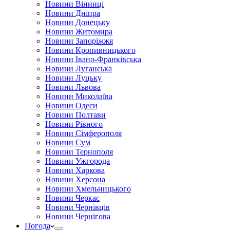
Новини Вінниці
Новини Дніпра
Новини Донецьку
Новини Житомира
Новини Запоріжжя
Новини Кропивницького
Новини Івано-Франківська
Новини Луганська
Новини Луцьку
Новини Львова
Новини Миколаїва
Новини Одеси
Новини Полтави
Новини Рівного
Новини Сімферополя
Новини Сум
Новини Тернополя
Новини Ужгорода
Новини Харкова
Новини Херсона
Новини Хмельницького
Новини Черкас
Новини Чернівців
Новини Чернігова
Погода