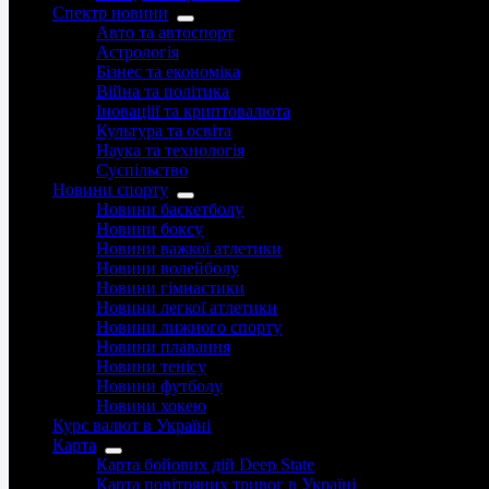
Спектр новини
Авто та автоспорт
Астрологія
Бізнес та економіка
Війна та політика
Іноваціії та криптовалюта
Культура та освіта
Наука та технологія
Суспільство
Новини спорту
Новини баскетболу
Новини боксу
Новини важкої атлетики
Новини волейболу
Новини гімнастики
Новини легкої атлетики
Новини лижного спорту
Новини плавання
Новини тенісу
Новини футболу
Новини хокею
Курс валют в Україні
Карта
Карта бойових дій Deep State
Карта повітряних тривог в Україні