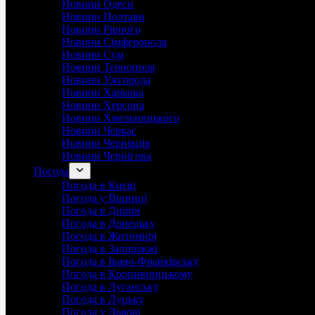
Новини Одеси
Новини Полтави
Новини Рівного
Новини Сімферополя
Новини Сум
Новини Тернополя
Новини Ужгорода
Новини Харкова
Новини Херсона
Новини Хмельницького
Новини Черкас
Новини Чернівців
Новини Чернігова
Погода
Погода в Києві
Погода у Вінниці
Погода в Дніпрі
Погода в Донецьку
Погода в Житомирі
Погода в Запоріжжі
Погода в Івано-Франківську
Погода в Кропивницькому
Погода в Луганську
Погода в Луцьку
Погода у Львові