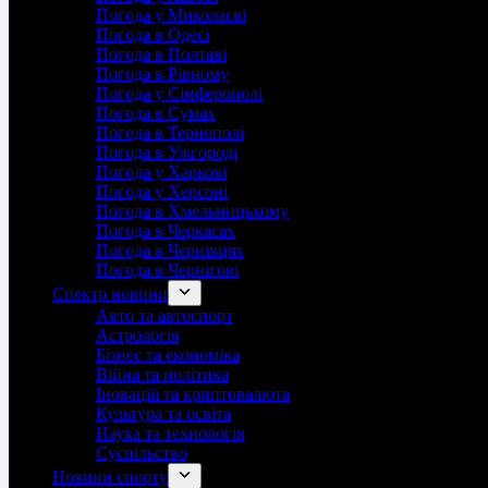
Погода у Миколаєві
Погода в Одесі
Погода в Полтаві
Погода в Рівному
Погода у Сімферополі
Погода в Сумах
Погода в Тернополі
Погода в Ужгороді
Погода у Харкові
Погода у Херсоні
Погода в Хмельницькому
Погода в Черкасах
Погода в Чернівцях
Погода в Чернігові
Спектр новини
Авто та автоспорт
Астрологія
Бізнес та економіка
Війна та політика
Іноваціії та криптовалюта
Культура та освіта
Наука та технологія
Суспільство
Новини спорту