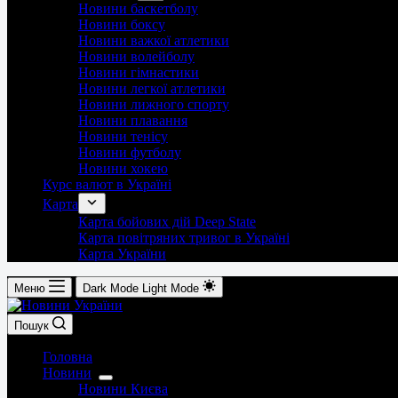
Новини баскетболу
Новини боксу
Новини важкої атлетики
Новини волейболу
Новини гімнастики
Новини легкої атлетики
Новини лижного спорту
Новини плавання
Новини тенісу
Новини футболу
Новини хокею
Курс валют в Україні
Карта
Карта бойових дій Deep State
Карта повітряних тривог в Україні
Карта України
Меню
Dark Mode
Light Mode
Пошук
Головна
Новини
Новини Києва