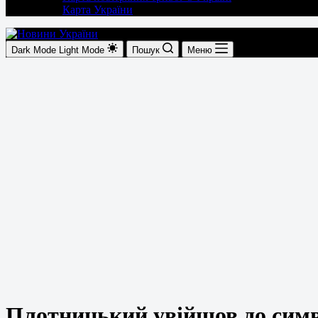
Карта України
Dark Mode
Light Mode
Пошук
Меню
Плотницький увійшов до символ