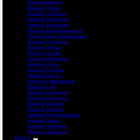
Новини Вінниці
Новини Дніпра
Новини Донецьку
Новини Житомира
Новини Запоріжжя
Новини Кропивницького
Новини Івано-Франківська
Новини Луганська
Новини Луцьку
Новини Львова
Новини Миколаїва
Новини Одеси
Новини Полтави
Новини Рівного
Новини Сімферополя
Новини Сум
Новини Тернополя
Новини Ужгорода
Новини Харкова
Новини Херсона
Новини Хмельницького
Новини Черкас
Новини Чернівців
Новини Чернігова
Погода