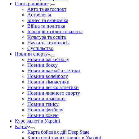
Спектр новини
Авто та автоспорт
Астрологія
Бізнес та економіка
Війна та політика
Іноваціії та криптовалюта
Культура та освіта
Наука та технологія
Суспільство
Новини спорту
Новини баскетболу
Новини боксу
Новини важкої атлетики
Новини волейболу
Новини гімнастики
Новини легкої атлетики
Новини лижного спорту
Новини плавання
Новини тенісу
Новини футболу
Новини хокею
Курс валют в Україні
Карта
Карта бойових дій Deep State
Карта повітряних тривог в Україні