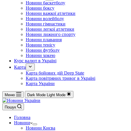
Новини баскетболу
Новини боксу
Новини важкої атлетики
Новини волейболу
Новини гімнастики
Новини легкої атлетики
Новини лижного спорту
Новини плавання
Новини тенісу
Новини футболу
Новини хокею
Курс валют в Україні
Карта
Карта бойових дій Deep State
Карта повітряних тривог в Україні
Карта України
Меню
Dark Mode
Light Mode
Пошук
Головна
Новини
Новини Києва