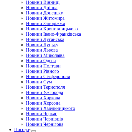
Новини Вінниці
Новини Дніпра
Новини Донецьку
Новини Житомира
Новини Запоріжжя
Новини Кропивницького
Новини Івано-Франківська
Новини Луганська
Новини Луцьку
Новини Львова
Новини Миколаїва
Новини Одеси
Новини Полтави
Новини Рівного
Новини Сімферополя
Новини Сум
Новини Тернополя
Новини Ужгорода
Новини Харкова
Новини Херсона
Новини Хмельницького
Новини Черкас
Новини Чернівців
Новини Чернігова
Погода