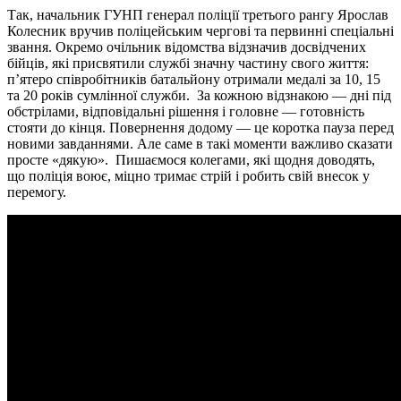
Так, начальник ГУНП генерал поліції третього рангу Ярослав
Колесник вручив поліцейським чергові та первинні спеціальні
звання. Окремо очільник відомства відзначив досвідчених
бійців, які присвятили службі значну частину свого життя:
п’ятеро співробітників батальйону отримали медалі за 10, 15
та 20 років сумлінної служби. За кожною відзнакою — дні під
обстрілами, відповідальні рішення і головне — готовність
стояти до кінця. Повернення додому — це коротка пауза перед
новими завданнями. Але саме в такі моменти важливо сказати
просте «дякую». Пишаємося колегами, які щодня доводять,
що поліція воює, міцно тримає стрій і робить свій внесок у
перемогу.