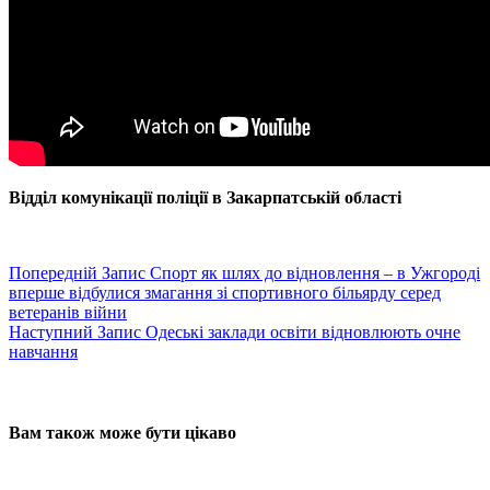
Відділ комунікації поліції в Закарпатській області
Попередній
Запис
Спорт як шлях до відновлення – в Ужгороді
вперше відбулися змагання зі спортивного більярду серед
ветеранів війни
Наступний
Запис
Одеські заклади освіти відновлюють очне
навчання
Вам також може бути цікаво