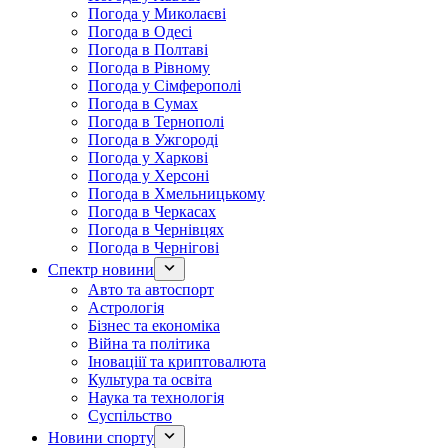
Погода у Миколаєві
Погода в Одесі
Погода в Полтаві
Погода в Рівному
Погода у Сімферополі
Погода в Сумах
Погода в Тернополі
Погода в Ужгороді
Погода у Харкові
Погода у Херсоні
Погода в Хмельницькому
Погода в Черкасах
Погода в Чернівцях
Погода в Чернігові
Спектр новини
Авто та автоспорт
Астрологія
Бізнес та економіка
Війна та політика
Іноваціії та криптовалюта
Культура та освіта
Наука та технологія
Суспільство
Новини спорту