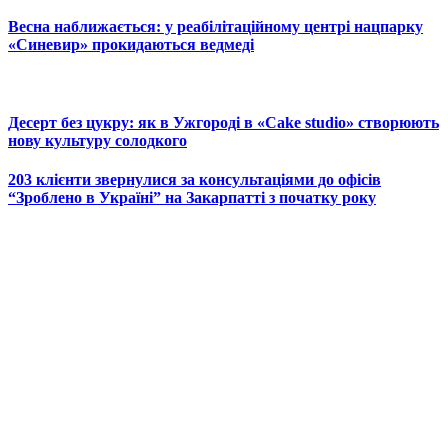
Весна наближається: у реабілітаційному центрі нацпарку
«Синевир» прокидаються ведмеді
Десерт без цукру: як в Ужгороді в «Cake studio» створюють
нову культуру солодкого
203 клієнти звернулися за консультаціями до офісів
“Зроблено в Україні” на Закарпатті з початку року
© 2025 Новини України | Останні новини в Україні
Реклама: sale@portal24.org.ua