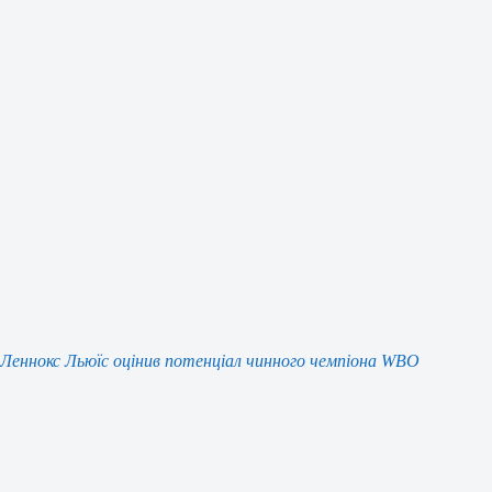
Леннокс Льюїс оцінив потенціал чинного чемпіона WBO