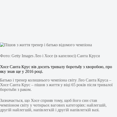
Фото: Getty Images Лео і Хосе (в капелюсі) Санта Круси
Хосе Санта Крус вів досить тривалу боротьбу з хворобою, про
яку знав ще у 2016 році.
Батько і тренер колишнього чемпіона світу Лео Санта Круса –
Хосе Санта Крус – пішов з життя у віці 65 років після тривалої
боротьби з раком.
Зазначається, що Хосе сприяв тому, щоб його син став
чемпіоном світу у чотирьох вагових категоріях: найлегшій,
другій найлегшій, напівлегкій і другій напівлегкій вазі.