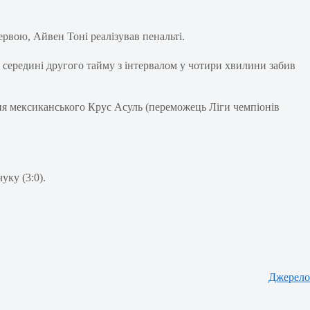
рвою, Айвен Тоні реалізував пенальті.
у середині другого тайму з інтервалом у чотири хвилини забив
ння мексиканського Крус Асуль (переможець Ліги чемпіонів
ку (3:0).
Джерело