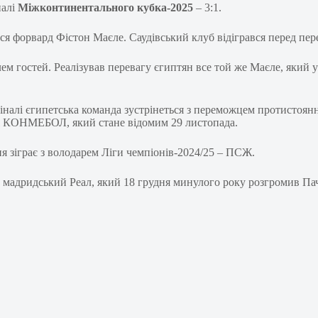
налі
Міжконтинентального кубка-2025
– 3:1.
я форвард Фістон Маєле. Саудівський клуб відігрався перед пере
ем гостей. Реалізував перевагу єгиптян все той же Маєле, який 
вфіналі єгипетська команда зустрінеться з переможцем протистоя
і КОНМЕБОЛ, який стане відомим 29 листопада.
я зіграє з володарем Ліги чемпіонів-2024/25 – ПСЖ.
адридський Реал, який 18 грудня минулого року розгромив Пачу