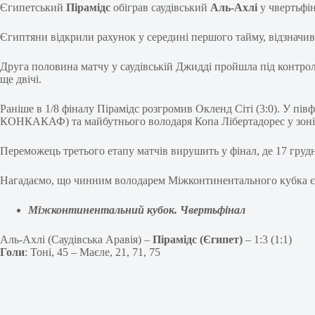
Єгипетський
Пірамідс
обіграв саудівський
Аль-Ахлі
у чвертьфі
Єгиптяни відкрили рахунок у середині першого тайму, відзначивс
Друга половина матчу у саудівській Джидді пройшла під контрол
ще двічі.
Раніше в 1/8 фіналу Пірамідс розгромив Окленд Сіті (3:0). У пі
КОНКАКАФ) та майбутнього володаря Копа Лібертадорес у зон
Переможець третього етапу матчів вирушить у фінал, де 17 грудн
Нагадаємо, що чинним володарем Міжконтинентального кубка є м
Міжконтинентальний кубок. Чвертьфінал
Аль-Ахлі (Саудівська Аравія) –
Пірамідс (Єгипет)
– 1:3 (1:1)
Голи
: Тоні, 45 – Маєле, 21, 71, 75