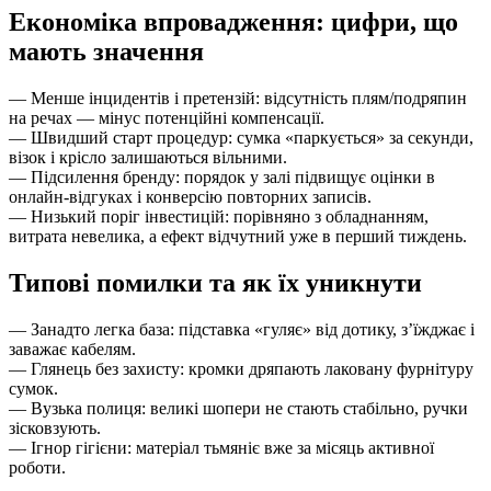
Економіка впровадження: цифри, що
мають значення
— Менше інцидентів і претензій: відсутність плям/подряпин
на речах — мінус потенційні компенсації.
— Швидший старт процедур: сумка «паркується» за секунди,
візок і крісло залишаються вільними.
— Підсилення бренду: порядок у залі підвищує оцінки в
онлайн-відгуках і конверсію повторних записів.
— Низький поріг інвестицій: порівняно з обладнанням,
витрата невелика, а ефект відчутний уже в перший тиждень.
Типові помилки та як їх уникнути
— Занадто легка база: підставка «гуляє» від дотику, з’їжджає і
заважає кабелям.
— Глянець без захисту: кромки дряпають лаковану фурнітуру
сумок.
— Вузька полиця: великі шопери не стають стабільно, ручки
зісковзують.
— Ігнор гігієни: матеріал тьмяніє вже за місяць активної
роботи.