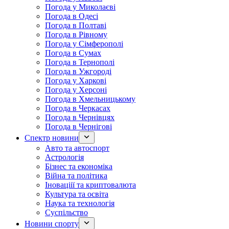
Погода у Миколаєві
Погода в Одесі
Погода в Полтаві
Погода в Рівному
Погода у Сімферополі
Погода в Сумах
Погода в Тернополі
Погода в Ужгороді
Погода у Харкові
Погода у Херсоні
Погода в Хмельницькому
Погода в Черкасах
Погода в Чернівцях
Погода в Чернігові
Спектр новини
Авто та автоспорт
Астрологія
Бізнес та економіка
Війна та політика
Іноваціії та криптовалюта
Культура та освіта
Наука та технологія
Суспільство
Новини спорту