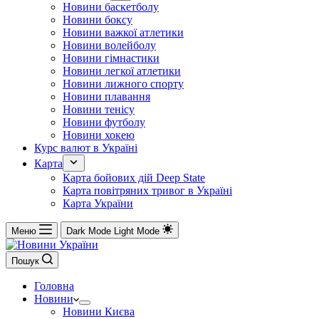
Новини баскетболу
Новини боксу
Новини важкої атлетики
Новини волейболу
Новини гімнастики
Новини легкої атлетики
Новини лижного спорту
Новини плавання
Новини тенісу
Новини футболу
Новини хокею
Курс валют в Україні
Карта
Карта бойових дій Deep State
Карта повітряних тривог в Україні
Карта України
Меню
Dark Mode
Light Mode
Пошук
Головна
Новини
Новини Києва