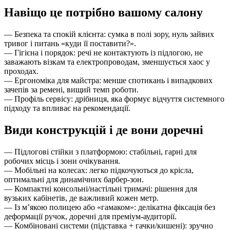
Навіщо це потрібно вашому салону
— Безпека та спокій клієнта: сумка в полі зору, нуль зайвих
тривог і питань «куди її поставити?».
— Гігієна і порядок: речі не контактують із підлогою, не
заважають візкам та електропроводам, зменшується хаос у
проходах.
— Ергономіка для майстра: менше спотикань і випадкових
зачепів за ремені, вищий темп роботи.
— Профіль сервісу: дрібниця, яка формує відчуття системного
підходу та впливає на рекомендації.
Види конструкцій і де вони доречні
— Підлогові стійки з платформою: стабільні, гарні для
робочих місць і зони очікування.
— Мобільні на колесах: легко підкочуються до крісла,
оптимальні для динамічних барбер-зон.
— Компактні консольні/настільні тримачі: рішення для
вузьких кабінетів, де важливий кожен метр.
— Із м’якою полицею або «гамаком»: делікатна фіксація без
деформації ручок, доречні для преміум-аудиторії.
— Комбіновані системи (підставка + гачки/кишені): зручно