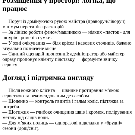
Розміщення у просторі: логіка, що
працює
— Поруч із домінуючою рукою майстра (праворуч/ліворуч) —
мінімум перетинів траєкторій.
— За лінією роботи феном/машинкою — ніяких «пасток» для
шнурів і ременів сумки.
— У зоні очікування — біля крісел і кавових столиків, бажано
візуально позначене місце.
— Єдиний сценарій пропозиції: адміністратор або майстер
одразу пропонує клієнту підставку — формуйте звичку
сервісу.
Догляд і підтримка вигляду
— Після кожного клієнта — швидке протирання м’якою
серветкою та рекомендованим деззасобом.
— Щоденно — контроль гвинтів і гальм коліс, підтяжка за
потреби.
— Щотижня — глибоке очищення швів і кромок, полірування
металу від слідів води.
— Для м’яких полиць — одноразові підкладки у «брудні»
сезони (дощ/сніг).