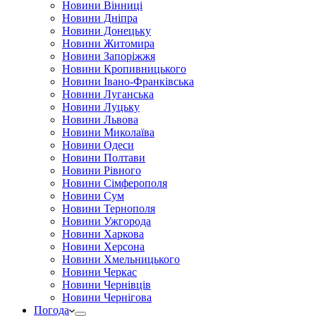
Новини Вінниці
Новини Дніпра
Новини Донецьку
Новини Житомира
Новини Запоріжжя
Новини Кропивницького
Новини Івано-Франківська
Новини Луганська
Новини Луцьку
Новини Львова
Новини Миколаїва
Новини Одеси
Новини Полтави
Новини Рівного
Новини Сімферополя
Новини Сум
Новини Тернополя
Новини Ужгорода
Новини Харкова
Новини Херсона
Новини Хмельницького
Новини Черкас
Новини Чернівців
Новини Чернігова
Погода