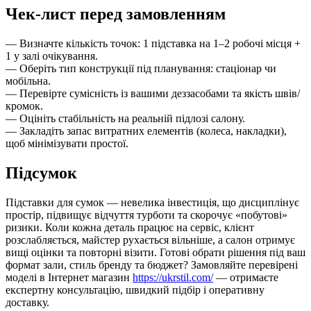
Чек-лист перед замовленням
— Визначте кількість точок: 1 підставка на 1–2 робочі місця +
1 у залі очікування.
— Оберіть тип конструкції під планування: стаціонар чи
мобільна.
— Перевірте сумісність із вашими деззасобами та якість швів/
кромок.
— Оцініть стабільність на реальній підлозі салону.
— Закладіть запас витратних елементів (колеса, накладки),
щоб мінімізувати простої.
Підсумок
Підставки для сумок — невелика інвестиція, що дисциплінує
простір, підвищує відчуття турботи та скорочує «побутові»
ризики. Коли кожна деталь працює на сервіс, клієнт
розслабляється, майстер рухається вільніше, а салон отримує
вищі оцінки та повторні візити. Готові обрати рішення під ваш
формат зали, стиль бренду та бюджет? Замовляйте перевірені
моделі в Інтернет магазин
https://ukrstil.com/
— отримаєте
експертну консультацію, швидкий підбір і оперативну
доставку.