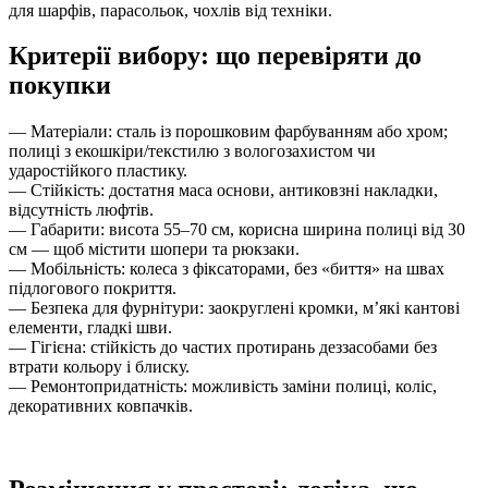
для шарфів, парасольок, чохлів від техніки.
Критерії вибору: що перевіряти до
покупки
— Матеріали: сталь із порошковим фарбуванням або хром;
полиці з екошкіри/текстилю з вологозахистом чи
ударостійкого пластику.
— Стійкість: достатня маса основи, антиковзні накладки,
відсутність люфтів.
— Габарити: висота 55–70 см, корисна ширина полиці від 30
см — щоб містити шопери та рюкзаки.
— Мобільність: колеса з фіксаторами, без «биття» на швах
підлогового покриття.
— Безпека для фурнітури: заокруглені кромки, м’які кантові
елементи, гладкі шви.
— Гігієна: стійкість до частих протирань деззасобами без
втрати кольору і блиску.
— Ремонтопридатність: можливість заміни полиці, коліс,
декоративних ковпачків.