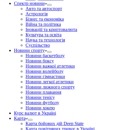
Спектр новини
Авто та автоспорт
Астрологія
Бізнес та економіка
Війна та політика
Іноваціії та криптовалюта
Культура та освіта
Наука та технологія
Суспільство
Новини спорту
Новини баскетболу
Новини боксу
Новини важкої атлетики
Новини волейболу
Новини гімнастики
Новини легкої атлетики
Новини лижного спорту
Новини плавання
Новини тенісу
Новини футболу
Новини хокею
Курс валют в Україні
Карта
Карта бойових дій Deep State
Карта повітряних тривог в Україні