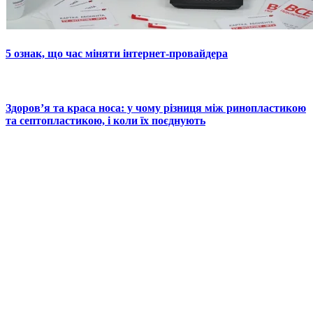
5 ознак, що час міняти інтернет-провайдера
Здоров’я та краса носа: у чому різниця між ринопластикою
та септопластикою, і коли їх поєднують
© 2025 Новини України | Останні новини в Україні
Реклама: sale@portal24.org.ua