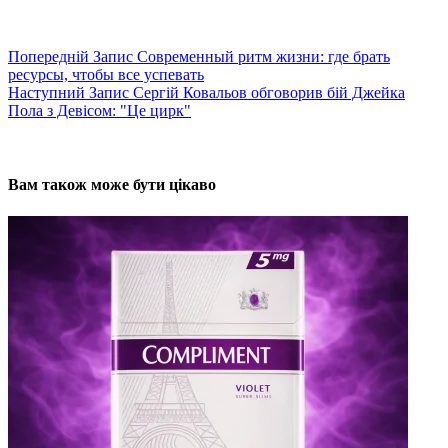
Попередній
Запис
Современный ритм жизни: где брать
ресурсы, чтобы все успевать
Наступний
Запис
Сергій Ковальов обговорив бій Джейка
Пола з Девісом: "Це цирк"
Вам також може бути цікаво