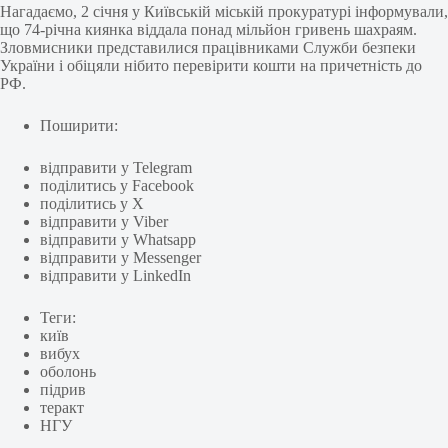
Нагадаємо, 2 січня у Київській міській прокуратурі інформували,
що 74-річна киянка віддала понад мільйон гривень шахраям.
Зловмисники представилися працівниками Служби безпеки
України і обіцяли нібито перевірити кошти на причетність до
РФ.
Поширити:
відправити у Telegram
поділитись у Facebook
поділитись у X
відправити у Viber
відправити у Whatsapp
відправити у Messenger
відправити у LinkedIn
Теги:
київ
вибух
оболонь
підрив
теракт
НГУ