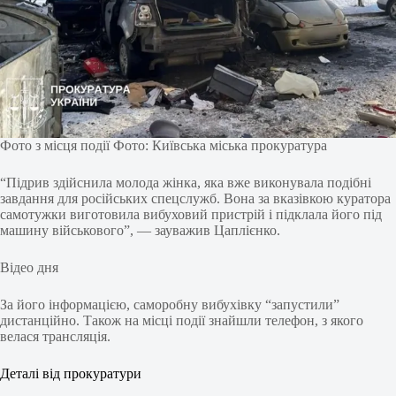
Фото з місця події Фото: Київська міська прокуратура
“Підрив здійснила молода жінка, яка вже виконувала подібні
завдання для російських спецслужб. Вона за вказівкою куратора
самотужки виготовила вибуховий пристрій і підклала його під
машину військового”, — зауважив Цаплієнко.
Відео дня
За його інформацією, саморобну вибухівку “запустили”
дистанційно. Також на місці події знайшли телефон, з якого
велася трансляція.
Деталі від прокуратури