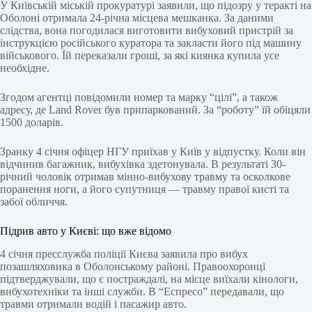
У Київській міській прокуратурі заявили, що підозру у теракті на
Оболоні отримала 24-річна місцева мешканка. За даними
слідства, вона погодилася виготовити вибуховий пристрій за
інструкцією російського куратора та закласти його під машину
військового. Їй переказали гроші, за які киянка купила усе
необхідне.
Згодом агентці повідомили номер та марку “цілі”, а також
адресу, де Land Rover був припаркований. За “роботу” їй обіцяли
1500 доларів.
Зранку 4 січня офіцер НГУ приїхав у Київ у відпустку. Коли він
відчинив багажник, вибухівка здетонувала. В результаті 30-
річний чоловік отримав мінно-вибухову травму та осколкове
поранення ноги, а його супутниця — травму правої кисті та
забої обличчя.
Підрив авто у Києві: що вже відомо
4 січня пресслужба поліції Києва заявила про вибух
позашляховика в Оболонському районі. Правоохоронці
підтверджували, що є постраждалі, на місце виїхали кінологи,
вибухотехніки та інші служби. В “Еспресо” передавали, що
травми отримали водій і пасажир авто.