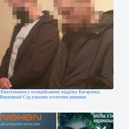
Зґвалтування у поліцейському відділку Кагарлика:
Верховний Суд ухвалив остаточне рішення