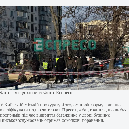
Фото з місця злочину Фото: Еспресо
У Київській міській прокуратурі згодом проінформували, що
кваліфікували подію як теракт. Пресслужба уточнила, що вибух
прогримів під час відкриття багажника у дворі будинку.
Військовослужбовець отримав осколкові поранення.