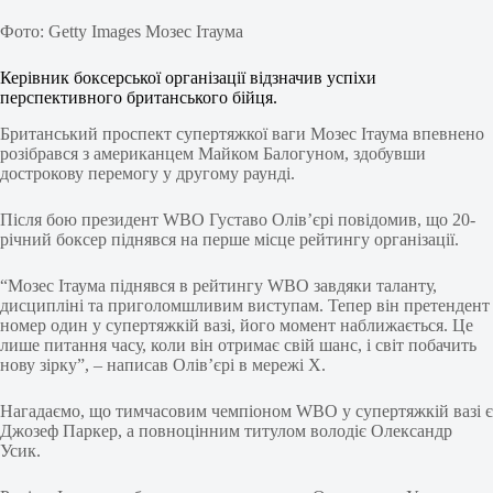
Фото: Getty Images Мозес Ітаума
Керівник боксерської організації відзначив успіхи
перспективного британського бійця.
Британський проспект супертяжкої ваги Мозес Ітаума впевнено
розібрався з американцем Майком Балогуном, здобувши
дострокову перемогу у другому раунді.
Після бою президент WBO Густаво Олів’єрі повідомив, що 20-
річний боксер піднявся на перше місце рейтингу організації.
“Мозес Ітаума піднявся в рейтингу WBO завдяки таланту,
дисципліні та приголомшливим виступам. Тепер він претендент
номер один у супертяжкій вазі, його момент наближається. Це
лише питання часу, коли він отримає свій шанс, і світ побачить
нову зірку”, – написав Олів’єрі в мережі Х.
Нагадаємо, що тимчасовим чемпіоном WBO у супертяжкій вазі є
Джозеф Паркер, а повноцінним титулом володіє Олександр
Усик.