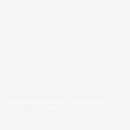
Перемігши Балогуна, Ітаума очолив суперважкий
рейтинг WBO