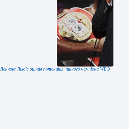
Леннокс Льюїс оцінив потенціал чинного чемпіона WBO