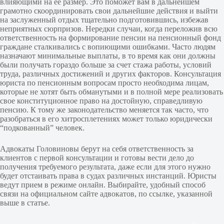
влияющими на ее размер. Это поможет вам в дальнейшем
грамотно скоординировать свои дальнейшие действия и выйти
на заслуженный отдых тщательно подготовившись, избежав
неприятных сюрпризов. Нередки случаи, когда переложив всю
ответственность на формирование пенсии на пенсионный фонд
граждане сталкивались с вопиющими ошибками. Часто людям
назначают минимальные выплаты, в то время как они должны
были получать гораздо больше за счет стажа работы, условий
труда, различных достижений и других факторов. Консультация
юриста по пенсионным вопросам просто необходима лицам,
которые не хотят быть обманутыми и в полной мере реализовать
свое конституционное право на достойную, справедливую
пенсию. К тому же законодательство меняется так часто, что
разобраться в его хитросплетениях может только юридически
“подкованный” человек.
Адвокаты Головиновы берут на себя ответственность за
клиентов с первой консультации и готовы вести дело до
получения требуемого результата, даже если для этого нужно
будет отстаивать права в судах различных инстанций. Юристы
ведут прием в режиме онлайн. Выбирайте, удобный способ
связи на официальном сайте адвокатов, по ссылке, указанной
выше в статье.