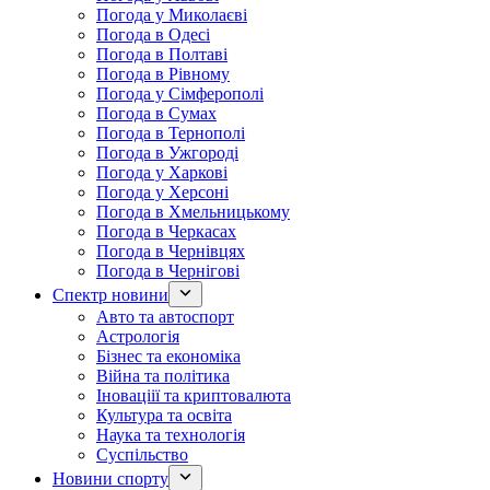
Погода у Миколаєві
Погода в Одесі
Погода в Полтаві
Погода в Рівному
Погода у Сімферополі
Погода в Сумах
Погода в Тернополі
Погода в Ужгороді
Погода у Харкові
Погода у Херсоні
Погода в Хмельницькому
Погода в Черкасах
Погода в Чернівцях
Погода в Чернігові
Спектр новини
Авто та автоспорт
Астрологія
Бізнес та економіка
Війна та політика
Іноваціії та криптовалюта
Культура та освіта
Наука та технологія
Суспільство
Новини спорту