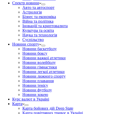
Спектр новини
Авто та автоспорт
Астрологія
Бізнес та економіка
Війна та політика
Іноваціії та криптовалюта
Культура та освіта
Наука та технологія
Суспільство
Новини спорту
Новини баскетболу
Новини боксу
Новини важкої атлетики
Новини волейболу
Новини гімнастики
Новини легкої атлетики
Новини лижного спорту
Новини плавання
Новини тенісу
Новини футболу
Новини хокею
Курс валют в Україні
Карта
Карта бойових дій Deep State
Карта повітряних тривог в Україні