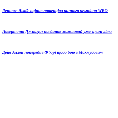
Леннокс Льюїс оцінив потенціал чинного чемпіона WBO
Повернення Джошуа: поєдинок можливий уже цього літа
Дейв Аллен попередив Ф’юрі щодо бою з Махмудовим
© 2025 Новини України | Останні новини в Україні
Реклама: sale@portal24.org.ua