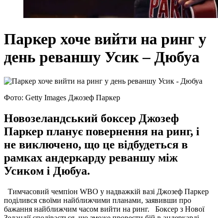
Паркер хоче вийти на ринг у
день реваншу Усик – Дюбуа
Фото: Getty Images Джозеф Паркер
Новозеландський боксер Джозеф
Паркер планує повернення на ринг, і
не виключено, що це відбудеться в
рамках андеркарду реваншу між
Усиком і Дюбуа.
Тимчасовий чемпіон WBO у надважкій вазі Джозеф Паркер
поділився своїми найближчими планами, заявивши про
бажання найближчим часом вийти на ринг. Боксер з Нової
Зеландії сподівається, що зможе провести бій в андеркарді