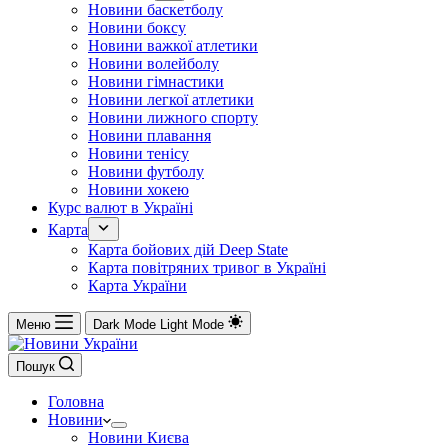
Новини баскетболу
Новини боксу
Новини важкої атлетики
Новини волейболу
Новини гімнастики
Новини легкої атлетики
Новини лижного спорту
Новини плавання
Новини тенісу
Новини футболу
Новини хокею
Курс валют в Україні
Карта
Карта бойових дій Deep State
Карта повітряних тривог в Україні
Карта України
Меню
Dark Mode
Light Mode
Пошук
Головна
Новини
Новини Києва