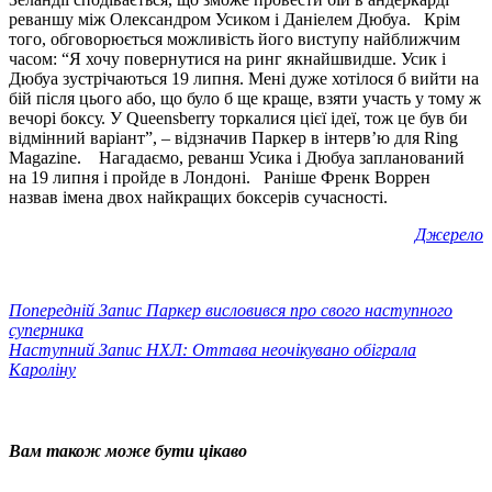
реваншу між Олександром Усиком і Даніелем Дюбуа. Крім
того, обговорюється можливість його виступу найближчим
часом: “Я хочу повернутися на ринг якнайшвидше. Усик і
Дюбуа зустрічаються 19 липня. Мені дуже хотілося б вийти на
бій після цього або, що було б ще краще, взяти участь у тому ж
вечорі боксу. У Queensberry торкалися цієї ідеї, тож це був би
відмінний варіант”, – відзначив Паркер в інтерв’ю для Ring
Magazine. Нагадаємо, реванш Усика і Дюбуа запланований
на 19 липня і пройде в Лондоні. Раніше Френк Воррен
назвав імена двох найкращих боксерів сучасності.
Джерело
Попередній
Запис
Паркер висловився про свого наступного
суперника
Наступний
Запис
НХЛ: Оттава неочікувано обіграла
Кароліну
Вам також може бути цікаво