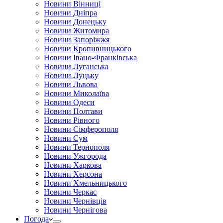
Новини Вінниці
Новини Дніпра
Новини Донецьку
Новини Житомира
Новини Запоріжжя
Новини Кропивницького
Новини Івано-Франківська
Новини Луганська
Новини Луцьку
Новини Львова
Новини Миколаїва
Новини Одеси
Новини Полтави
Новини Рівного
Новини Сімферополя
Новини Сум
Новини Тернополя
Новини Ужгорода
Новини Харкова
Новини Херсона
Новини Хмельницького
Новини Черкас
Новини Чернівців
Новини Чернігова
Погода