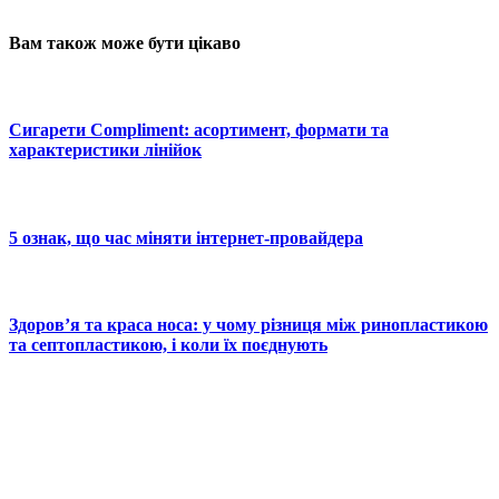
Вам також може бути цікаво
Сигарети Compliment: асортимент, формати та
характеристики лінійок
5 ознак, що час міняти інтернет-провайдера
Здоров’я та краса носа: у чому різниця між ринопластикою
та септопластикою, і коли їх поєднують
© 2025 Новини України | Останні новини в Україні
Реклама: sale@portal24.org.ua