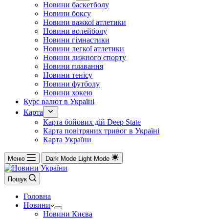
Новини баскетболу
Новини боксу
Новини важкої атлетики
Новини волейболу
Новини гімнастики
Новини легкої атлетики
Новини лижного спорту
Новини плавання
Новини тенісу
Новини футболу
Новини хокею
Курс валют в Україні
Карта
Карта бойових дій Deep State
Карта повітряних тривог в Україні
Карта України
Меню
Dark Mode
Light Mode
Пошук
Головна
Новини
Новини Києва