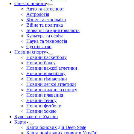
Спектр новини
Авто та автоспорт
Астрологія
Бізнес та економіка
Війна та політика
Іноваціії та криптовалюта
Культура та освіта
Наука та технологія
Суспільство
Новини спорту
Новини баскетболу
Новини боксу
Новини важкої атлетики
Новини волейболу
Новини гімнастики
Новини легкої атлетики
Новини лижного спорту
Новини плавання
Новини тенісу
Новини футболу
Новини хокею
Курс валют в Україні
Карта
Карта бойових дій Deep State
Карта повітряних тривог в Україні