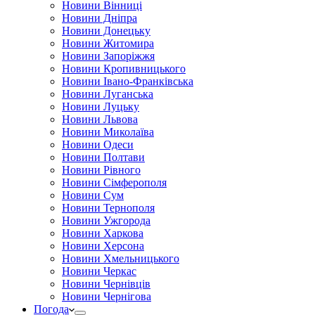
Новини Вінниці
Новини Дніпра
Новини Донецьку
Новини Житомира
Новини Запоріжжя
Новини Кропивницького
Новини Івано-Франківська
Новини Луганська
Новини Луцьку
Новини Львова
Новини Миколаїва
Новини Одеси
Новини Полтави
Новини Рівного
Новини Сімферополя
Новини Сум
Новини Тернополя
Новини Ужгорода
Новини Харкова
Новини Херсона
Новини Хмельницького
Новини Черкас
Новини Чернівців
Новини Чернігова
Погода