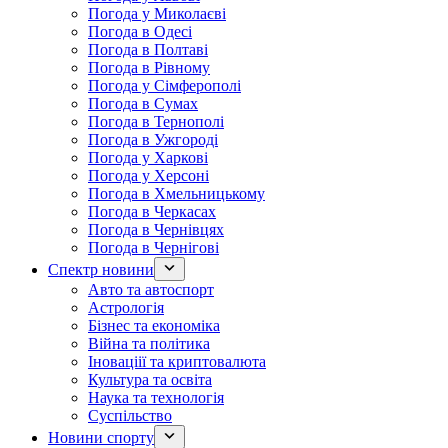
Погода у Миколаєві
Погода в Одесі
Погода в Полтаві
Погода в Рівному
Погода у Сімферополі
Погода в Сумах
Погода в Тернополі
Погода в Ужгороді
Погода у Харкові
Погода у Херсоні
Погода в Хмельницькому
Погода в Черкасах
Погода в Чернівцях
Погода в Чернігові
Спектр новини
Авто та автоспорт
Астрологія
Бізнес та економіка
Війна та політика
Іноваціії та криптовалюта
Культура та освіта
Наука та технологія
Суспільство
Новини спорту