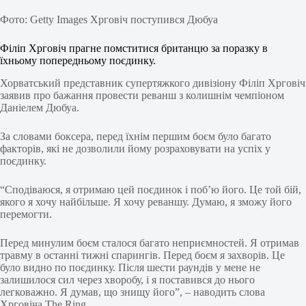
Фото: Getty Images Хрговіч поступився Дюбуа
Філіп Хрговіч прагне помститися британцю за поразку в
їхньому попередньому поєдинку.
Хорватський представник супертяжкого дивізіону Філіп Хрговіч
заявив про бажання провести реванш з колишнім чемпіоном
Даніелем Дюбуа.
За словами боксера, перед їхнім першим боєм було багато
факторів, які не дозволили йому розраховувати на успіх у
поєдинку.
“Сподіваюся, я отримаю цей поєдинок і поб’ю його. Це той бій,
якого я хочу найбільше. Я хочу реваншу. Думаю, я зможу його
перемогти.
Перед минулим боєм сталося багато неприємностей. Я отримав
травму в останні тижні спарингів. Перед боєм я захворів. Це
було видно по поєдинку. Після шести раундів у мене не
залишилося сил через хворобу, і я поставився до нього
легковажно. Я думав, що знищу його”, – наводить слова
Хрговіча The Ring.