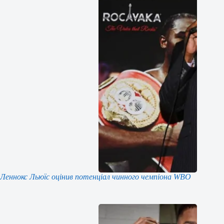
Леннокс Льюїс оцінив потенціал чинного чемпіона WBO