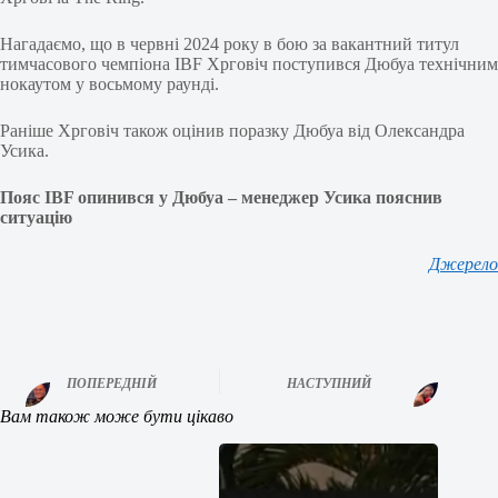
Нагадаємо, що в червні 2024 року в бою за вакантний титул
тимчасового чемпіона IBF Хрговіч поступився Дюбуа технічним
нокаутом у восьмому раунді.
Раніше Хрговіч також оцінив поразку Дюбуа від Олександра
Усика.
Пояс IBF опинився у Дюбуа – менеджер Усика пояснив
ситуацію
Джерело
ПОПЕРЕДНІЙ
НАСТУПНИЙ
Вам також може бути цікаво