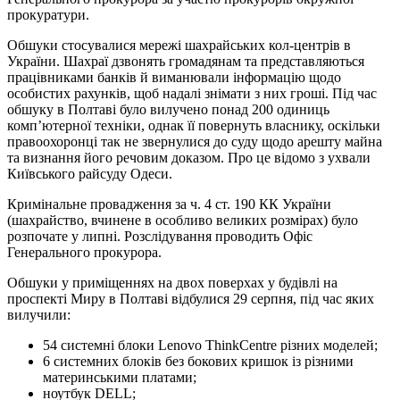
прокуратури.
Обшуки стосувалися мережі шахрайських кол-центрів в
України. Шахраї дзвонять громадянам та представляються
працівниками банків й виманювали інформацію щодо
особистих рахунків, щоб надалі знімати з них гроші. Під час
обшуку в Полтаві було вилучено понад 200 одиниць
комп’ютерної техніки, однак її повернуть власнику, оскільки
правоохоронці так не звернулися до суду щодо арешту майна
та визнання його речовим доказом. Про це відомо з ухвали
Київського райсуду Одеси.
Кримінальне провадження за ч. 4 ст. 190 КК України
(шахрайство, вчинене в особливо великих розмірах) було
розпочате у липні. Розслідування проводить Офіс
Генерального прокурора.
Обшуки у приміщеннях на двох поверхах у будівлі на
проспекті Миру в Полтаві відбулися 29 серпня, під час яких
вилучили:
54 системні блоки Lenovo ThinkCentre різних моделей;
6 системних блоків без бокових кришок із різними
материнськими платами;
ноутбук DELL;