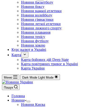
Новини баскетболу
Новини боксу
Новини важкої атлетики
Новини волейболу
Новини гімнастики
Новини легкої атлетики
Новини лижного спорту
Новини плавання
Новини тенісу
Новини футболу
Новини хокею
Курс валют в Україні
Карта
Карта бойових дій Deep State
Карта повітряних тривог в Україні
Карта України
Меню
Dark Mode
Light Mode
Пошук
Головна
Новини
Новини Києва