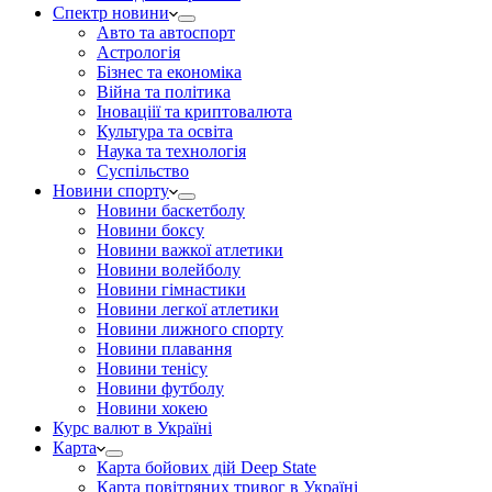
Спектр новини
Авто та автоспорт
Астрологія
Бізнес та економіка
Війна та політика
Іноваціії та криптовалюта
Культура та освіта
Наука та технологія
Суспільство
Новини спорту
Новини баскетболу
Новини боксу
Новини важкої атлетики
Новини волейболу
Новини гімнастики
Новини легкої атлетики
Новини лижного спорту
Новини плавання
Новини тенісу
Новини футболу
Новини хокею
Курс валют в Україні
Карта
Карта бойових дій Deep State
Карта повітряних тривог в Україні