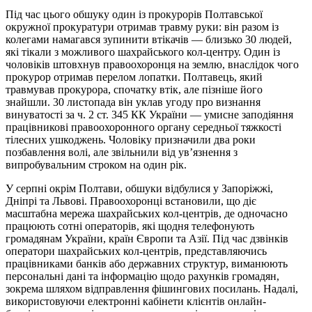
Під час цього обшуку один із прокурорів Полтавської
окружної прокуратури отримав травму руки: він разом із
колегами намагався зупинити втікачів — близько 30 людей,
які тікали з можливого шахрайського кол-центру. Один із
чоловіків штовхнув правоохоронця на землю, внаслідок чого
прокурор отримав перелом лопатки. Полтавець, який
травмував прокурора, спочатку втік, але пізніше його
знайшли. 30 листопада він уклав угоду про визнання
винуватості за ч. 2 ст. 345 КК України — умисне заподіяння
працівникові правоохоронного органу середньої тяжкості
тілесних ушкоджень. Чоловіку призначили два роки
позбавлення волі, але звільнили від ув’язнення з
випробувальним строком на один рік.
У серпні окрім Полтави, обшуки відбулися у Запоріжжі,
Дніпрі та Львові. Правоохоронці встановили, що діє
масштабна мережа шахрайських кол-центрів, де одночасно
працюють сотні операторів, які щодня телефонують
громадянам України, країн Європи та Азії. Під час дзвінків
оператори шахрайських кол-центрів, представляючись
працівниками банків або державних структур, виманюють
персональні дані та інформацію щодо рахунків громадян,
зокрема шляхом відправлення фішингових посилань. Надалі,
використовуючи електронні кабінети клієнтів онлайн-