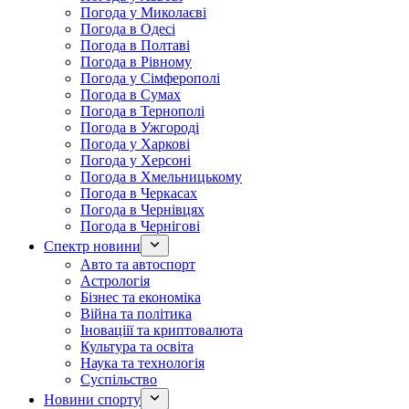
Погода у Миколаєві
Погода в Одесі
Погода в Полтаві
Погода в Рівному
Погода у Сімферополі
Погода в Сумах
Погода в Тернополі
Погода в Ужгороді
Погода у Харкові
Погода у Херсоні
Погода в Хмельницькому
Погода в Черкасах
Погода в Чернівцях
Погода в Чернігові
Спектр новини
Авто та автоспорт
Астрологія
Бізнес та економіка
Війна та політика
Іноваціії та криптовалюта
Культура та освіта
Наука та технологія
Суспільство
Новини спорту