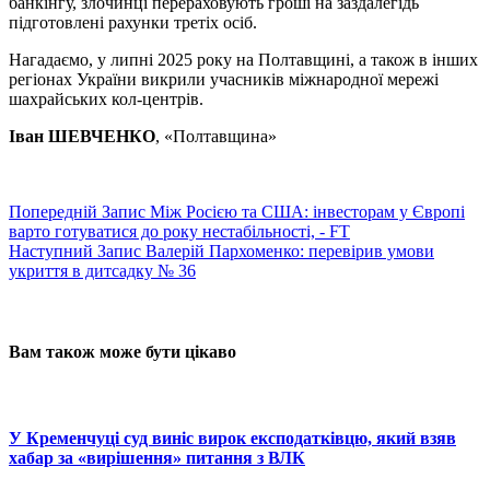
банкінгу, злочинці перераховують гроші на заздалегідь
підготовлені рахунки третіх осіб.
Нагадаємо, у липні 2025 року на Полтавщині, а також в інших
регіонах України викрили учасників міжнародної мережі
шахрайських кол-центрів.
Іван ШЕВЧЕНКО
, «Полтавщина»
Попередній
Запис
Між Росією та США: інвесторам у Європі
варто готуватися до року нестабільності, - FT
Наступний
Запис
Валерій Пархоменко: перевірив умови
укриття в дитсадку № 36
Вам також може бути цікаво
У Кременчуці суд виніс вирок експодатківцю, який взяв
хабар за «вирішення» питання з ВЛК