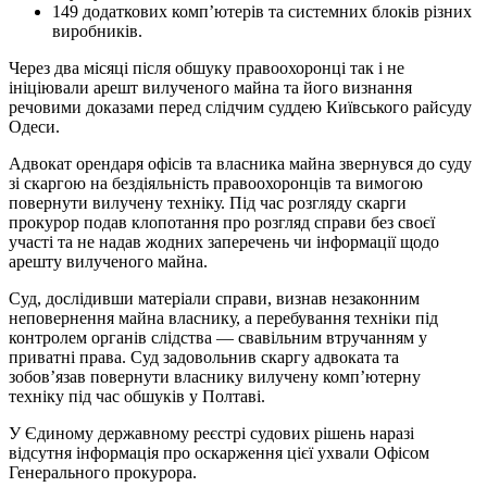
149 додаткових комп’ютерів та системних блоків різних
виробників.
Через два місяці після обшуку правоохоронці так і не
ініціювали арешт вилученого майна та його визнання
речовими доказами перед слідчим суддею Київського райсуду
Одеси.
Адвокат орендаря офісів та власника майна звернувся до суду
зі скаргою на бездіяльність правоохоронців та вимогою
повернути вилучену техніку. Під час розгляду скарги
прокурор подав клопотання про розгляд справи без своєї
участі та не надав жодних заперечень чи інформації щодо
арешту вилученого майна.
Суд, дослідивши матеріали справи, визнав незаконним
неповернення майна власнику, а перебування техніки під
контролем органів слідства — свавільним втручанням у
приватні права. Суд задовольнив скаргу адвоката та
зобов’язав повернути власнику вилучену комп’ютерну
техніку під час обшуків у Полтаві.
У Єдиному державному реєстрі судових рішень наразі
відсутня інформація про оскарження цієї ухвали Офісом
Генерального прокурора.