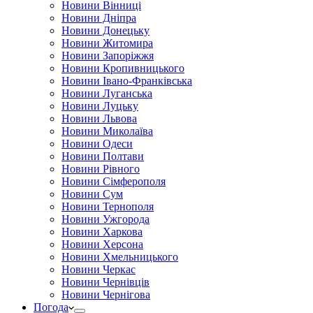
Новини Вінниці
Новини Дніпра
Новини Донецьку
Новини Житомира
Новини Запоріжжя
Новини Кропивницького
Новини Івано-Франківська
Новини Луганська
Новини Луцьку
Новини Львова
Новини Миколаїва
Новини Одеси
Новини Полтави
Новини Рівного
Новини Сімферополя
Новини Сум
Новини Тернополя
Новини Ужгорода
Новини Харкова
Новини Херсона
Новини Хмельницького
Новини Черкас
Новини Чернівців
Новини Чернігова
Погода