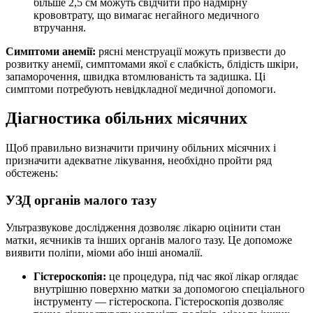
більше 2,5 см можуть свідчити про надмірну
крововтрату, що вимагає негайного медичного
втручання.
Симптоми анемії:
рясні менструації можуть призвести до
розвитку анемії, симптомами якої є слабкість, блідість шкіри,
запаморочення, швидка втомлюваність та задишка. Ці
симптоми потребують невідкладної медичної допомоги.
Діагностика обільних місячних
Щоб правильно визначити причину обільних місячних і
призначити адекватне лікування, необхідно пройти ряд
обстежень:
УЗД органів малого тазу
Ультразвукове дослідження дозволяє лікарю оцінити стан
матки, яєчників та інших органів малого тазу. Це допоможе
виявити поліпи, міоми або інші аномалії.
Гістероскопія:
це процедура, під час якої лікар оглядає
внутрішню поверхню матки за допомогою спеціального
інструменту — гістероскопа. Гістероскопія дозволяє