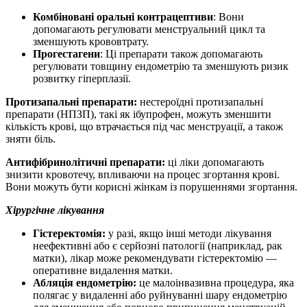
Комбіновані оральні контрацептиви
: Вони
допомагають регулювати менструальний цикл та
зменшують крововтрату.
Прогестагени
: Ці препарати також допомагають
регулювати товщину ендометрію та зменшують ризик
розвитку гіперплазії.
Протизапальні препарати:
нестероїдні протизапальні
препарати (НПЗП), такі як ібупрофен, можуть зменшити
кількість крові, що втрачається під час менструації, а також
зняти біль.
Антифібринолітичні препарати:
ці ліки допомагають
знизити кровотечу, впливаючи на процес згортання крові.
Вони можуть бути корисні жінкам із порушеннями згортання.
Хірургічне лікування
Гістеректомія:
у разі, якщо інші методи лікування
неефективні або є серйозні патології (наприклад, рак
матки), лікар може рекомендувати гістеректомію —
оперативне видалення матки.
Абляція ендометрію:
це малоінвазивна процедура, яка
полягає у видаленні або руйнуванні шару ендометрію