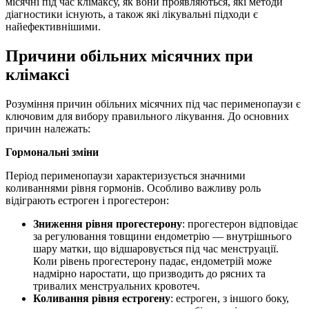
місячні під час клімаксу, як вони проявляються, які методи
діагностики існують, а також які лікувальні підходи є
найефективнішими.
Причини обільних місячних при
клімаксі
Розуміння причин обільних місячних під час перименопаузи є
ключовим для вибору правильного лікування. До основних
причин належать:
Гормональні зміни
Період перименопаузи характеризується значними
коливаннями рівня гормонів. Особливо важливу роль
відіграють естроген і прогестерон:
Зниження рівня прогестерону
: прогестерон відповідає
за регулювання товщини ендометрію — внутрішнього
шару матки, що відшаровується під час менструації.
Коли рівень прогестерону падає, ендометрій може
надмірно наростати, що призводить до рясних та
тривалих менструальних кровотеч.
Коливання рівня естрогену
: естроген, з іншого боку,