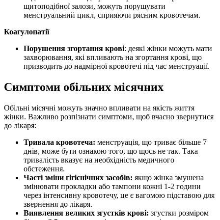
щитоподібної залози, можуть порушувати
менструальний цикл, сприяючи рясним кровотечам.
Коагулопатії
Порушення згортання крові
: деякі жінки можуть мати
захворювання, які впливають на згортання крові, що
призводить до надмірної кровотечі під час менструації.
Симптоми обільних місячних
Обільні місячні можуть значно впливати на якість життя
жінки. Важливо розпізнати симптоми, щоб вчасно звернутися
до лікаря:
Тривала кровотеча:
менструація, що триває більше 7
днів, може бути ознакою того, що щось не так. Така
тривалість вказує на необхідність медичного
обстеження.
Часті зміни гігієнічних засобів:
якщо жінка змушена
змінювати прокладки або тампони кожні 1-2 години
через інтенсивну кровотечу, це є вагомою підставою для
звернення до лікаря.
Виявлення великих згустків крові:
згустки розміром