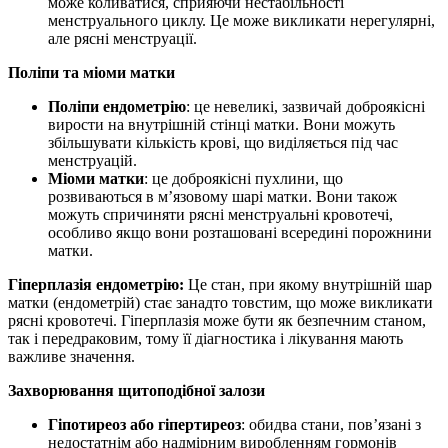
може коливатися, сприяючи нестабільності
менструального циклу. Це може викликати нерегулярні,
але рясні менструації.
Поліпи та міоми матки
Поліпи ендометрію
: це невеликі, зазвичай доброякісні
вирости на внутрішній стінці матки. Вони можуть
збільшувати кількість крові, що виділяється під час
менструацій.
Міоми матки
: це доброякісні пухлини, що
розвиваються в м’язовому шарі матки. Вони також
можуть спричиняти рясні менструальні кровотечі,
особливо якщо вони розташовані всередині порожнини
матки.
Гіперплазія ендометрію:
Це стан, при якому внутрішній шар
матки (ендометрій) стає занадто товстим, що може викликати
рясні кровотечі. Гіперплазія може бути як безпечним станом,
так і передраковим, тому її діагностика і лікування мають
важливе значення.
Захворювання щитоподібної залози
Гіпотиреоз або гіпертиреоз
: обидва стани, пов’язані з
недостатнім або надмірним виробленням гормонів