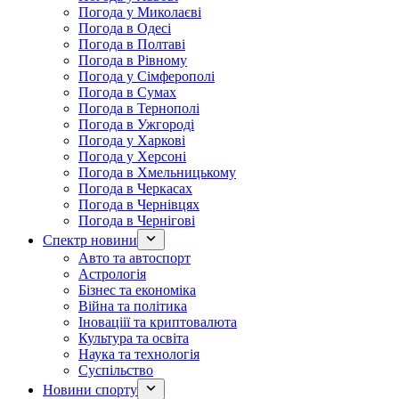
Погода у Миколаєві
Погода в Одесі
Погода в Полтаві
Погода в Рівному
Погода у Сімферополі
Погода в Сумах
Погода в Тернополі
Погода в Ужгороді
Погода у Харкові
Погода у Херсоні
Погода в Хмельницькому
Погода в Черкасах
Погода в Чернівцях
Погода в Чернігові
Спектр новини
Авто та автоспорт
Астрологія
Бізнес та економіка
Війна та політика
Іноваціії та криптовалюта
Культура та освіта
Наука та технологія
Суспільство
Новини спорту