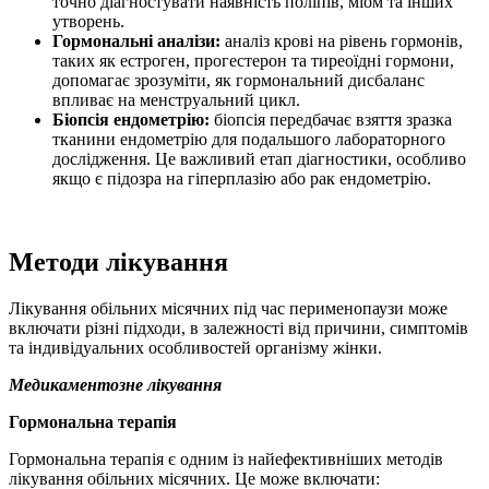
точно діагностувати наявність поліпів, міом та інших
утворень.
Гормональні аналізи:
аналіз крові на рівень гормонів,
таких як естроген, прогестерон та тиреоїдні гормони,
допомагає зрозуміти, як гормональний дисбаланс
впливає на менструальний цикл.
Біопсія ендометрію:
біопсія передбачає взяття зразка
тканини ендометрію для подальшого лабораторного
дослідження. Це важливий етап діагностики, особливо
якщо є підозра на гіперплазію або рак ендометрію.
Методи лікування
Лікування обільних місячних під час перименопаузи може
включати різні підходи, в залежності від причини, симптомів
та індивідуальних особливостей організму жінки.
Медикаментозне лікування
Гормональна терапія
Гормональна терапія є одним із найефективніших методів
лікування обільних місячних. Це може включати: