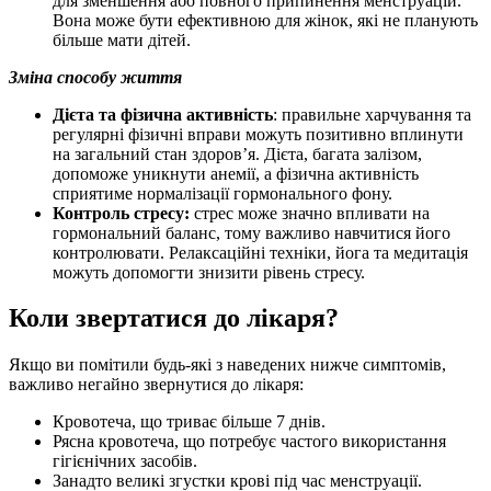
для зменшення або повного припинення менструацій.
Вона може бути ефективною для жінок, які не планують
більше мати дітей.
Зміна способу життя
Дієта та фізична активність
: правильне харчування та
регулярні фізичні вправи можуть позитивно вплинути
на загальний стан здоров’я. Дієта, багата залізом,
допоможе уникнути анемії, а фізична активність
сприятиме нормалізації гормонального фону.
Контроль стресу:
стрес може значно впливати на
гормональний баланс, тому важливо навчитися його
контролювати. Релаксаційні техніки, йога та медитація
можуть допомогти знизити рівень стресу.
Коли звертатися до лікаря?
Якщо ви помітили будь-які з наведених нижче симптомів,
важливо негайно звернутися до лікаря:
Кровотеча, що триває більше 7 днів.
Рясна кровотеча, що потребує частого використання
гігієнічних засобів.
Занадто великі згустки крові під час менструації.