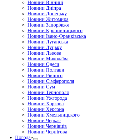
Новини Вінниці
Новини Дніпра
Новини Донецьку
Новини Житомира
Новини Запоріжжя
Новини Кропивницького
Новини Івано-Франківська
Новини Луганська
Новини Луцьку
Новини Львова
Новини Миколаїва
Новини Одеси
Новини Полтави
Новини Рівного
Новини Сімферополя
Новини Сум
Новини Тернополя
Новини Ужгорода
Новини Харкова
Новини Херсона
Новини Хмельницького
Новини Черкас
Новини Чернівців
Новини Чернігова
Погода