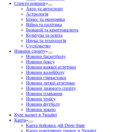
Спектр новини
Авто та автоспорт
Астрологія
Бізнес та економіка
Війна та політика
Іноваціії та криптовалюта
Культура та освіта
Наука та технологія
Суспільство
Новини спорту
Новини баскетболу
Новини боксу
Новини важкої атлетики
Новини волейболу
Новини гімнастики
Новини легкої атлетики
Новини лижного спорту
Новини плавання
Новини тенісу
Новини футболу
Новини хокею
Курс валют в Україні
Карта
Карта бойових дій Deep State
Карта повітряних тривог в Україні