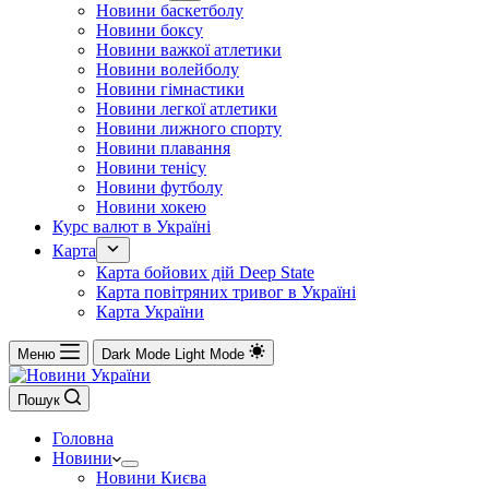
Новини баскетболу
Новини боксу
Новини важкої атлетики
Новини волейболу
Новини гімнастики
Новини легкої атлетики
Новини лижного спорту
Новини плавання
Новини тенісу
Новини футболу
Новини хокею
Курс валют в Україні
Карта
Карта бойових дій Deep State
Карта повітряних тривог в Україні
Карта України
Меню
Dark Mode
Light Mode
Пошук
Головна
Новини
Новини Києва