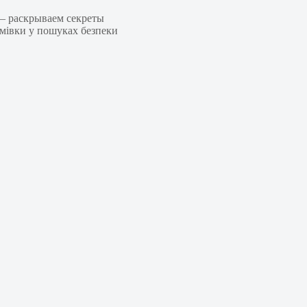
 — раскрываем секреты
омівки у пошуках безпеки