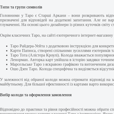
Типи та групи символів
Головними у Таро є Старші Аркани – вони розкривають відпо
призначені для відповідей на додаткові запитання. Але не в
тлумаченні. На основі цього дизайнери із різних куточків світу
Окрім класичних Таро, на сайті езотеричного інтернет-магазин
Таро Райдера-Уейта з додатковою інструкцією для конкрет
Карти Папюса, створені спільними зусиллями езотериків т
Таро Тота (Алістера Кроулі). Колода вважається популярно
Ленорман. Авторка карт увійшла в історію завдяки точним
Марсельське Таро з яскравою графікою та витонченим диз
Ошо Дзен Таро. Колода специфічна та виділяється відсутніс
У залежності від обраної колоди можна отримати відповіді на 
майбутньому. Для більшої ефективності із картами варто викорис
Вибір колоди та оформлення замовлення
Відповідно до практики та рівня професійності можна обрати сп
використання можна купити класичні Таро з інструкцією. Якщо р