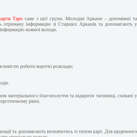
карти Таро
саме з цієї групи. Молодші Аркани – допоміжні т
ють отриману інформацію зі Старших Арканів та допомагають у
 інформацію кожної колоди.
жливістю робити короткі розклади;
роди.
ня матеріального благополуччя та відкрити таємниці, сховані у
нергетичному рівні.
ьтації та допомагають визначитись із типом карт. Для щоденного
ати спеціальну колоду.