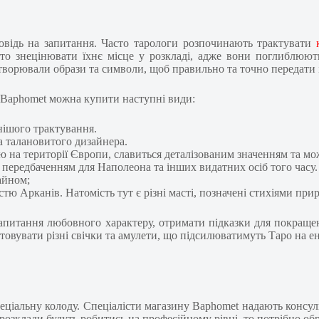
відь на запитання. Часто тарологи розпочинають трактувати
арто знецінювати їхнє місце у розкладі, адже вони поглиблю
 створювали образи та символи, щоб правильно та точно передати
у Baphomet можна купити наступні види:
нішого трактування.
а талановитого дизайнера.
ю на території Європи, славиться деталізованим значенням та мо
 передбаченням для Наполеона та інших видатних осіб того часу.
айном;
тю Арканів. Натомість тут є різні масті, позначені стихіями при
запитання любовного характеру, отримати підказки для покращен
товувати різні свічки та амулети, що підсилюватимуть Таро на е
еціальну колоду. Спеціалісти магазину Baphomet надають консул
озклади будуть робитись на професійному рівні, то потрібно обр