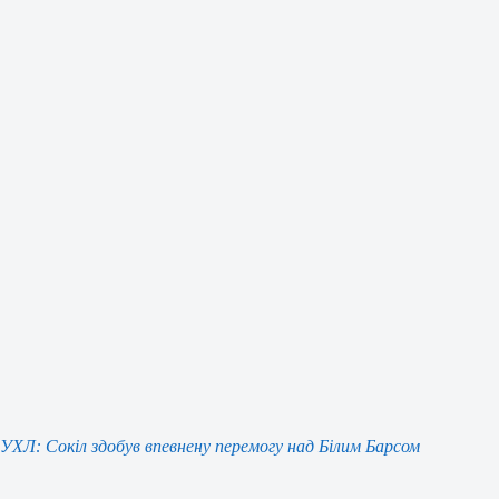
УХЛ: Сокіл здобув впевнену перемогу над Білим Барсом