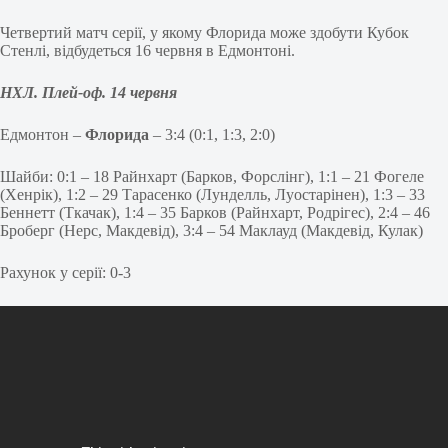
Четвертий матч серії, у якому Флорида може здобути Кубок
Стенлі, відбудеться 16 червня в Едмонтоні.
НХЛ. Плей-оф. 14 червня
Едмонтон –
Флорида
– 3:4 (0:1, 1:3, 2:0)
Шайби: 0:1 – 18 Райнхарт (Барков, Форслінг), 1:1 – 21 Фогеле
(Хенрік), 1:2 – 29 Тарасенко (Лунделль, Луостарінен), 1:3 – 33
Беннетт (Ткачак), 1:4 – 35 Барков (Райнхарт, Родрігес), 2:4 – 46
Броберг (Нерс, Макдевід), 3:4 – 54 Маклауд (Макдевід, Кулак)
Рахунок у серії: 0-3