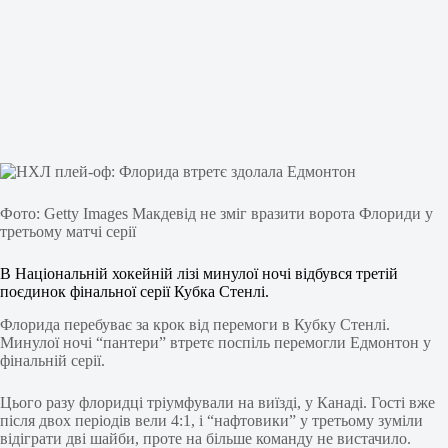
Фото: Getty Images Макдевід не зміг вразити ворота Флориди у
третьому матчі серії
В Національній хокейній лізі минулої ночі відбувся третій
поєдинок фінальної серії Кубка Стенлі.
Флорида перебуває за крок від перемоги в Кубку Стенлі.
Минулої ночі “пантери” втретє поспіль перемогли Едмонтон у
фінальній серії.
Цього разу флоридці тріумфували на виїзді, у Канаді. Гості вже
після двох періодів вели 4:1, і “нафтовики” у третьому зуміли
відіграти дві шайби, проте на більше команду не вистачило.