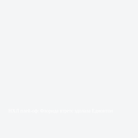
НХЛ плей-оф: Флорида втретє здолала Едмонтон