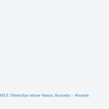
НХЛ: Піттсбург здолав Чикаго, Коламбус – Флориду