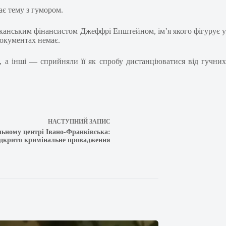
ає тему з гумором.
иканським фінансистом Джеффрі Епштейном, ім’я якого фігурує у
документах немає.
 а інші — сприйняли її як спробу дистанціюватися від гучних
НАСТУПНИЙ
ЗАПИС
ьному центрі Івано-Франківська:
ідкрито кримінальне провадження