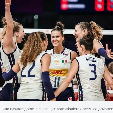
ійно називає десять найкращих волейболісток світу, які демонс