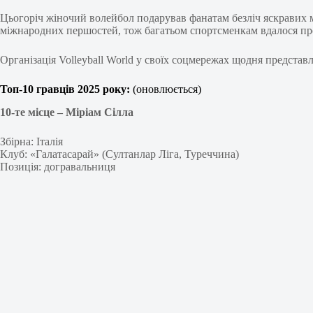
Цьогоріч жіночий волейбол подарував фанатам безліч яскравих мом
міжнародних першостей, тож багатьом спортсменкам вдалося пр
Організація Volleyball World у своїх соцмережах щодня представ
Топ-10 гравців 2025 року:
(оновлюється)
10-те місце –
Міріам Сілла
Збірна: Італія
Клуб: «Галатасарай» (Султанлар Ліга, Туреччина)
Позиція: догравальниця