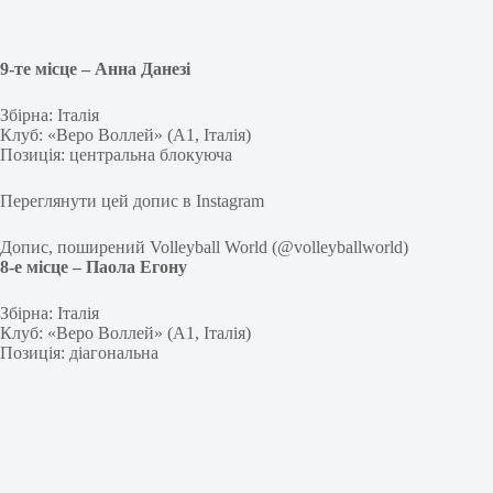
9-те місце –
Анна Данезі
Збірна: Італія
Клуб: «Веро Воллей» (А1, Італія)
Позиція: центральна блокуюча
Переглянути цей допис в Instagram
Допис, поширений Volleyball World (@volleyballworld)
8
-е місце –
Паола Егону
Збірна: Італія
Клуб: «Веро Воллей» (А1, Італія)
Позиція: діагональна