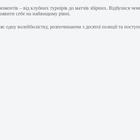
ентів – від клубних турнірів до матчів збірних. Відбулися чемпі
оявити себе на найвищому рівні.
ляє одну волейболістку, розпочинаючи з десятої позиції та посту