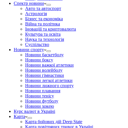
Спектр новини
Авто та автоспорт
Астрологія
Бізнес та економіка
Війна та політика
Іноваціії та криптовалюта
Культура та освіта
Наука та технологія
Суспільство
Новини спорту
Новини баскетболу
Новини боксу
Новини важкої атлетики
Новини волейболу
Новини гімнастики
Новини легкої атлетики
Новини лижного спорту
Новини плавання
Новини тенісу
Новини футболу
Новини хокею
Курс валют в Україні
Карта
Карта бойових дій Deep State
Карта повітряних тривог в Україні