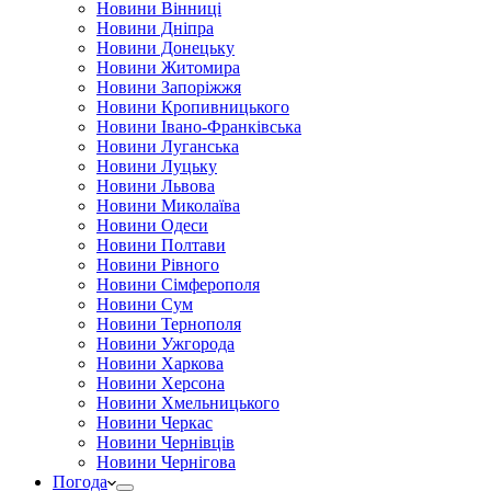
Новини Вінниці
Новини Дніпра
Новини Донецьку
Новини Житомира
Новини Запоріжжя
Новини Кропивницького
Новини Івано-Франківська
Новини Луганська
Новини Луцьку
Новини Львова
Новини Миколаїва
Новини Одеси
Новини Полтави
Новини Рівного
Новини Сімферополя
Новини Сум
Новини Тернополя
Новини Ужгорода
Новини Харкова
Новини Херсона
Новини Хмельницького
Новини Черкас
Новини Чернівців
Новини Чернігова
Погода