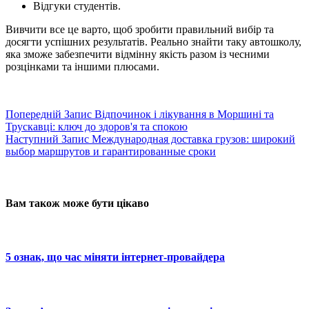
Відгуки студентів.
Вивчити все це варто, щоб зробити правильний вибір та
досягти успішних результатів. Реально знайти таку автошколу,
яка зможе забезпечити відмінну якість разом із чесними
розцінками та іншими плюсами.
Попередній
Запис
Відпочинок і лікування в Моршині та
Трускавці: ключ до здоров'я та спокою
Наступний
Запис
Международная доставка грузов: широкий
выбор маршрутов и гарантированные сроки
Вам також може бути цікаво
5 ознак, що час міняти інтернет-провайдера