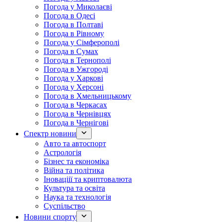
Погода у Миколаєві
Погода в Одесі
Погода в Полтаві
Погода в Рівному
Погода у Сімферополі
Погода в Сумах
Погода в Тернополі
Погода в Ужгороді
Погода у Харкові
Погода у Херсоні
Погода в Хмельницькому
Погода в Черкасах
Погода в Чернівцях
Погода в Чернігові
Спектр новини
Авто та автоспорт
Астрологія
Бізнес та економіка
Війна та політика
Іноваціії та криптовалюта
Культура та освіта
Наука та технологія
Суспільство
Новини спорту