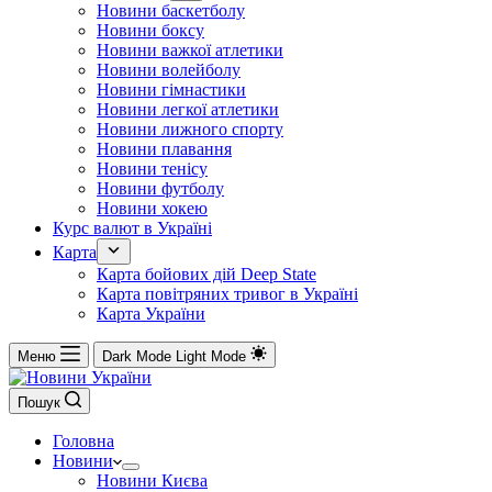
Новини баскетболу
Новини боксу
Новини важкої атлетики
Новини волейболу
Новини гімнастики
Новини легкої атлетики
Новини лижного спорту
Новини плавання
Новини тенісу
Новини футболу
Новини хокею
Курс валют в Україні
Карта
Карта бойових дій Deep State
Карта повітряних тривог в Україні
Карта України
Меню
Dark Mode
Light Mode
Пошук
Головна
Новини
Новини Києва