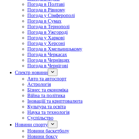
Погода в Полтаві
Погода в Рівному
Погода у Сімферополі
Погода в Сумах
Погода в Тернополі
Погода в Ужгороді
Погода у Харкові
Погода у Херсоні
Погода в Хмельницькому
Погода в Черкасах
Погода в Чернівцях
Погода в Чернігові
Спектр новини
Авто та автоспорт
Астрологія
Бізнес та економіка
Війна та політика
Іноваціії та криптовалюта
Культура та освіта
Наука та технологія
Суспільство
Новини спорту
Новини баскетболу
Новини боксу