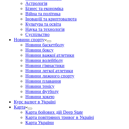
Астрологія
Бізнес та економіка
Війна та політика
Іноваціії та криптовалюта
Культура та освіта
Наука та технологія
Суспільство
Новини спорту
Новини баскетболу
Новини боксу
Новини важкої атлетики
Новини волейболу
Новини гімнастики
Новини легкої атлетики
Новини лижного спорту
Новини плавання
Новини тенісу
Новини футболу
Новини хокею
Курс валют в Україні
Карта
Карта бойових дій Deep State
Карта повітряних тривог в Україні
Карта України