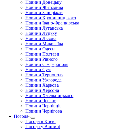
Новини Донецьку
Новини Житомира
Новини Запоріжжя
Новини Кропивницького
Новини Івано-Франківська
Новини Луганська
Новини Луцьку
Новини Львова
Новини Миколаїва
Новини Одеси
Новини Полтави
Новини Рівного
Новини Сімферополя
Новини Сум
Новини Тернополя
Новини Ужгорода
Новини Харкова
Новини Херсона
Новини Хмельницького
Новини Черкас
Новини Чернівців
Новини Чернігова
Погода
Погода в Києві
Погода у Вінниці