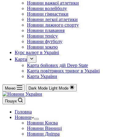
Новини важкої атлетики
Новини волейболу
Новини гімнастики
Новини легкої атлетики
Новини лижного спорту
Новини плавання
Новини тенісу
Новини футболу
Новини хокею
Курс валют в Україні
Карта
Карта бойових дій Deep State
Карта повітряних тривог в Україні
Карта України
Меню
Dark Mode
Light Mode
Пошук
Головна
Новини
Новини Києва
Новини Вінниці
Новини Дніпра