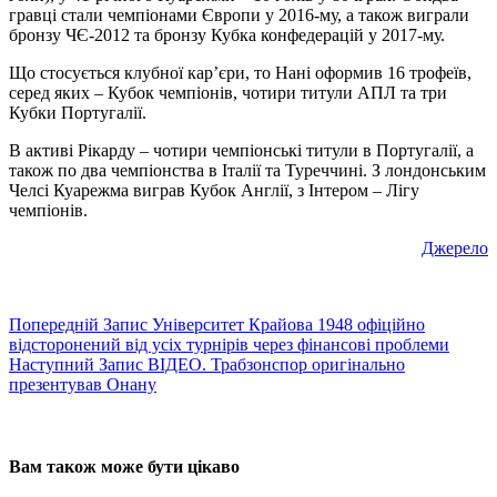
гравці стали чемпіонами Європи у 2016-му, а також виграли
бронзу ЧЄ-2012 та бронзу Кубка конфедерацій у 2017-му.
Що стосується клубної кар’єри, то Нані оформив 16 трофеїв,
серед яких – Кубок чемпіонів, чотири титули АПЛ та три
Кубки Португалії.
В активі Рікарду – чотири чемпіонські титули в Португалії, а
також по два чемпіонства в Італії та Туреччині. З лондонським
Челсі Куарежма виграв Кубок Англії, з Інтером – Лігу
чемпіонів.
Джерело
Попередній
Запис
Університет Крайова 1948 офіційно
відсторонений від усіх турнірів через фінансові проблеми
Наступний
Запис
ВІДЕО. Трабзонспор оригінально
презентував Онану
Вам також може бути цікаво