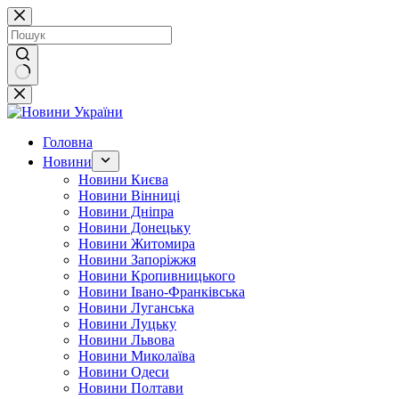
Перейти
до
вмісту
Немає
результатів
Головна
Новини
Новини Києва
Новини Вінниці
Новини Дніпра
Новини Донецьку
Новини Житомира
Новини Запоріжжя
Новини Кропивницького
Новини Івано-Франківська
Новини Луганська
Новини Луцьку
Новини Львова
Новини Миколаїва
Новини Одеси
Новини Полтави