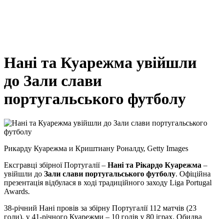
Нані та Куарежма увійшли
до Зали слави
португальського футболу
Рикарду Куарежма и Криштиану Роналду, Getty Images
Екcгравці збірної Португалії –
Нані та Рікардо Куарежма
–
увійшли до
Зали слави португальського футболу
. Офіційна
презентація відбулася в ході традиційного заходу Liga Portugal
Awards.
38-річний Нані провів за збірну Португалії 112 матчів (23
голи), у 41-річного Куарежми – 10 голів у 80 іграх. Обидва