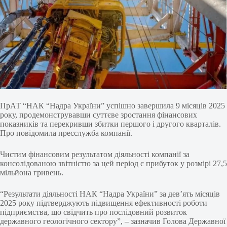
ПрАТ “НАК “Надра України” успішно завершила 9 місяців 2025
року, продемонструвавши суттєве зростання фінансових
показників та перекривши збитки першого і другого кварталів.
Про повідомила пресслужба компанії.
Чистим фінансовим результатом діяльності компанії за
консолідованою звітністю за цей період є прибуток у розмірі 27,5
мільйона гривень.
“Результати діяльності НАК “Надра України” за дев’ять місяців
2025 року підтверджують підвищення ефективності роботи
підприємства, що свідчить про послідовний розвиток
державного геологічного сектору”, – зазначив Голова Державної