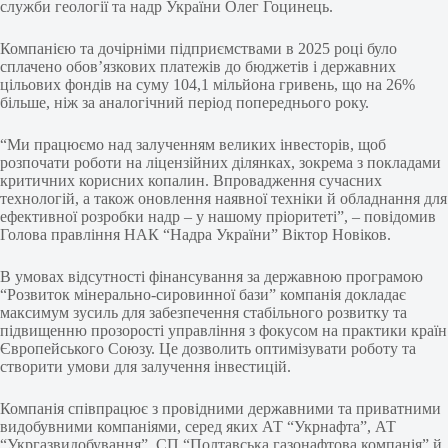
служби геології та надр України Олег Гоцинець.
Компанією та дочірніми підприємствами в 2025 році було
сплачено обов’язкових платежів до бюджетів і державних
цільових фондів на суму 104,1 мільйона гривень, що на 26%
більше, ніж за аналогічний період попереднього року.
“Ми працюємо над залученням великих інвесторів, щоб
розпочати роботи на ліцензійних ділянках, зокрема з покладами
критичних корисних копалин. Впровадження сучасних
технологій, а також оновлення наявної техніки й обладнання для
ефективної розробки надр – у нашому пріоритеті”, – повідомив
Голова правління НАК “Надра України” Віктор Новіков.
В умовах відсутності фінансування за державною програмою
“Розвиток мінерально-сировинної бази” компанія докладає
максимум зусиль для забезпечення стабільного розвитку та
підвищенню прозорості управління з фокусом на практики країн
Європейського Союзу. Це дозволить оптимізувати роботу та
створити умови для залучення інвестицій.
Компанія співпрацює з провідними державними та приватними
видобувними компаніями, серед яких АТ “Укрнафта”, АТ
“Укргазвидобування”, СП “Полтавська газонафтова компанія” й