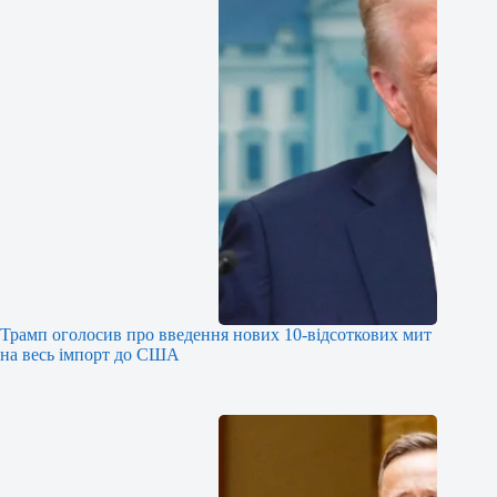
Трамп оголосив про введення нових 10-відсоткових мит
на весь імпорт до США