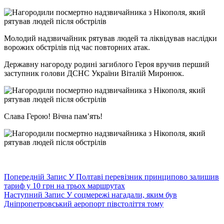
Молодий надзвичайник рятував людей та ліквідував наслідки
ворожих обстрілів під час повторних атак.
Державну нагороду родині загиблого Героя вручив перший
заступник голови ДСНС України Віталій Миронюк.
Слава Герою! Вічна пам’ять!
Попередній
Запис
У Полтаві перевізник принципово залишив
тариф у 10 грн на трьох маршрутах
Наступний
Запис
У соцмережі нагадали, яким був
Дніпропетровський аеропорт півстоліття тому