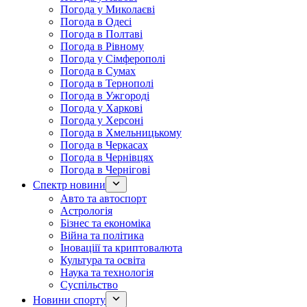
Погода у Миколаєві
Погода в Одесі
Погода в Полтаві
Погода в Рівному
Погода у Сімферополі
Погода в Сумах
Погода в Тернополі
Погода в Ужгороді
Погода у Харкові
Погода у Херсоні
Погода в Хмельницькому
Погода в Черкасах
Погода в Чернівцях
Погода в Чернігові
Спектр новини
Авто та автоспорт
Астрологія
Бізнес та економіка
Війна та політика
Іноваціії та криптовалюта
Культура та освіта
Наука та технологія
Суспільство
Новини спорту