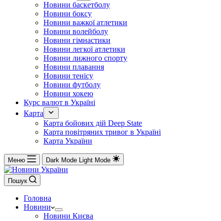
Новини баскетболу
Новини боксу
Новини важкої атлетики
Новини волейболу
Новини гімнастики
Новини легкої атлетики
Новини лижного спорту
Новини плавання
Новини тенісу
Новини футболу
Новини хокею
Курс валют в Україні
Карта
Карта бойових дій Deep State
Карта повітряних тривог в Україні
Карта України
Меню
Dark Mode
Light Mode
Пошук
Головна
Новини
Новини Києва