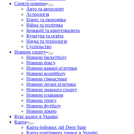
Спектр новини
Авто та автоспорт
Астрологія
Бізнес та економіка
Війна та політика
Іноваціії та криптовалюта
Культура та освіта
Наука та технологія
Суспільство
Новини спорту
Новини баскетболу
Новини боксу
Новини важкої атлетики
Новини волейболу
Новини гімнастики
Новини легкої атлетики
Новини лижного спорту
Новини плавання
Новини тенісу
Новини футболу
Новини хокею
Курс валют в Україні
Карта
Карта бойових дій Deep State
Карта повітряних тривог в Україні