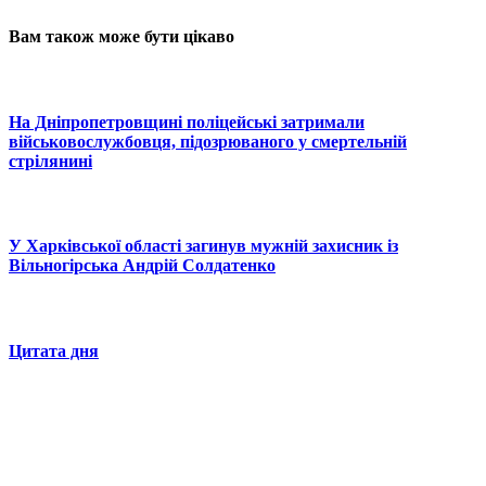
Вам також може бути цікаво
На Дніпропетровщині поліцейські затримали
військовослужбовця, підозрюваного у смертельній
стрілянині
У Харківської області загинув мужній захисник із
Вільногірська Андрій Солдатенко
Цитата дня
© 2025 Новини України | Останні новини в Україні
Реклама: sale@portal24.org.ua