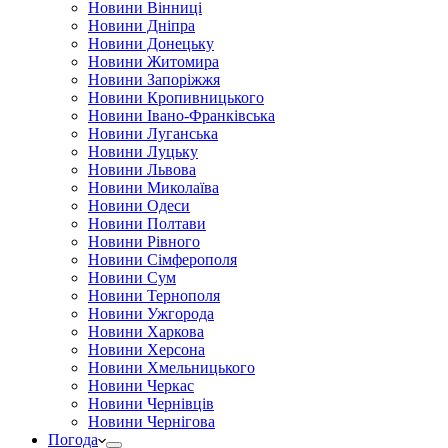
Новини Вінниці
Новини Дніпра
Новини Донецьку
Новини Житомира
Новини Запоріжжя
Новини Кропивницького
Новини Івано-Франківська
Новини Луганська
Новини Луцьку
Новини Львова
Новини Миколаїва
Новини Одеси
Новини Полтави
Новини Рівного
Новини Сімферополя
Новини Сум
Новини Тернополя
Новини Ужгорода
Новини Харкова
Новини Херсона
Новини Хмельницького
Новини Черкас
Новини Чернівців
Новини Чернігова
Погода