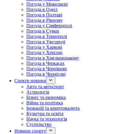
Погода у Миколаєві
Погода в Одесі
Погода в Полтаві
Погода в Рівному
Погода у Сімферополі
Погода в Сумах
Погода в Тернополі
Погода в Ужгороді
Погода у Харкові
Погода у Херсоні
Погода в Хмельницькому
Погода в Черкасах
Погода в Чернівцях
Погода в Чернігові
Спектр новини
Авто та автоспорт
Астрологія
Бізнес та економіка
Війна та політика
Іноваціії та криптовалюта
Культура та освіта
Наука та технологія
Суспільство
Новини спорту