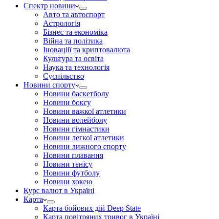
Спектр новини
Авто та автоспорт
Астрологія
Бізнес та економіка
Війна та політика
Іноваціії та криптовалюта
Культура та освіта
Наука та технологія
Суспільство
Новини спорту
Новини баскетболу
Новини боксу
Новини важкої атлетики
Новини волейболу
Новини гімнастики
Новини легкої атлетики
Новини лижного спорту
Новини плавання
Новини тенісу
Новини футболу
Новини хокею
Курс валют в Україні
Карта
Карта бойових дій Deep State
Карта повітряних тривог в Україні