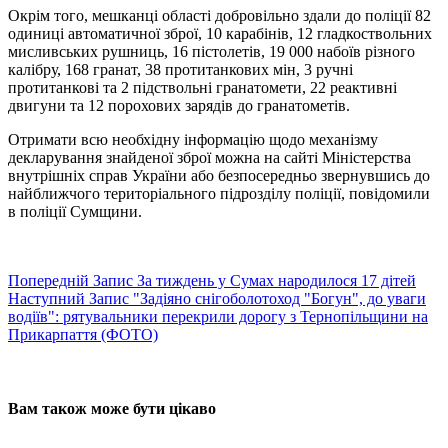
Окрім того, мешканці області добровільно здали до поліції 82
одиниці автоматичної зброї, 10 карабінів, 12 гладкоствольних
мисливських рушниць, 16 пістолетів, 19 000 набоїв різного
калібру, 168 гранат, 38 протитанкових мін, 3 ручні
протитанкові та 2 підствольні гранатомети, 22 реактивні
двигуни та 12 порохових зарядів до гранатометів.
Отримати всю необхідну інформацію щодо механізму
декларування знайденої зброї можна на сайті Міністерства
внутрішніх справ України або безпосередньо звернувшись до
найближчого територіального підрозділу поліції, повідомили
в поліції Сумщини.
Попередній
Запис
За тиждень у Сумах народилося 17 дітей
Наступний
Запис
"Задіяно снігоболотоход "Богун", до уваги
водіїв": рятувальники перекрили дорогу з Тернопільщини на
Прикарпаття (ФОТО)
Вам також може бути цікаво