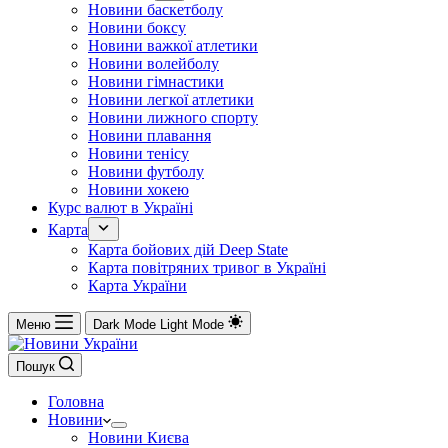
Новини баскетболу
Новини боксу
Новини важкої атлетики
Новини волейболу
Новини гімнастики
Новини легкої атлетики
Новини лижного спорту
Новини плавання
Новини тенісу
Новини футболу
Новини хокею
Курс валют в Україні
Карта
Карта бойових дій Deep State
Карта повітряних тривог в Україні
Карта України
Меню
Dark Mode
Light Mode
Пошук
Головна
Новини
Новини Києва