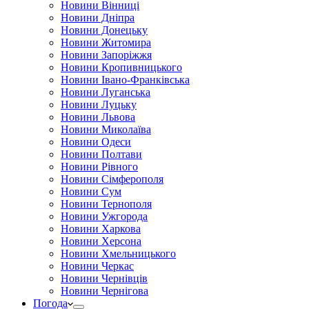
Новини Вінниці
Новини Дніпра
Новини Донецьку
Новини Житомира
Новини Запоріжжя
Новини Кропивницького
Новини Івано-Франківська
Новини Луганська
Новини Луцьку
Новини Львова
Новини Миколаїва
Новини Одеси
Новини Полтави
Новини Рівного
Новини Сімферополя
Новини Сум
Новини Тернополя
Новини Ужгорода
Новини Харкова
Новини Херсона
Новини Хмельницького
Новини Черкас
Новини Чернівців
Новини Чернігова
Погода